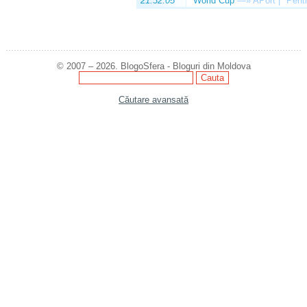
21:32:05
World Cup
—»
APort | "Pentr
© 2007 – 2026. BlogoSfera - Bloguri din Moldova
Căutare avansată