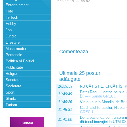
2009-02-01 22:45:52
Entertainment
Foto
Hi-Tech
Hobby
Job
Juridic
Lifestyle
Mass-media
Comenteaza
Personale
Politica si Politici
Publicitate
Ultimele 25 posturi
Religie
adăugate
Sanatate
Societate
16:59:59
NU CÂT ȘTIE, CI CÂT ÎȘI 
Petru Racu: jucători pe pile 
Sport
11:49:49
💥
—»
Sandu GRECU
Stiinta
11:46:26
Vin cu aur la Mondial de Bru
Turism
Cardinalul fotbalului, Nicolai
11:45:31
GRECU
De la pasiunea pentru sere m
11:41:00
dă tonul inovației la UTM 💥