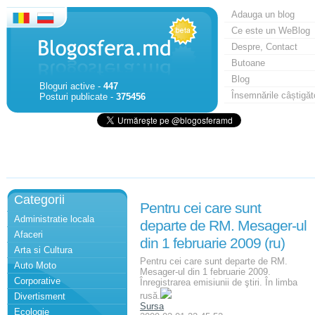
Adauga un blog
Ce este un WeBlog
Despre, Contact
Butoane
Blog
Bloguri active -
447
Însemnările câștigăt
Posturi publicate -
375456
Categorii
Pentru cei care sunt
Administratie locala
departe de RM. Mesager-ul
Afaceri
din 1 februarie 2009 (ru)
Arta si Cultura
Pentru cei care sunt departe de RM.
Auto Moto
Mesager-ul din 1 februarie 2009.
Corporative
Înregistrarea emisiunii de ştiri. În limba
rusă.
Divertisment
Sursa
Ecologie