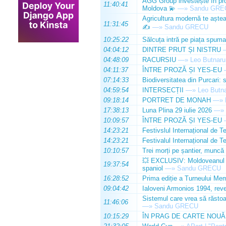
AGG Group investește în prod
11:40:41
Moldova 💫
—»
Sandu GRE
Agricultura modernă te așteap
11:31:45
✍️
—»
Sandu GRECU
10:25:22
Sălcuța intră pe piața spuma
04:04:12
DINTRE PRUT ȘI NISTRU
04:48:09
RACURSIU
—»
Leo Butnaru
04:11:37
ÎNTRE PROZĂ ȘI YES-EU
07:14:33
Biodiversitatea din Purcari: 
04:59:54
INTERSECȚII
—»
Leo Butn
09:18:14
PORTRET DE MONAH
—»
17:38:13
Luna Plina 29 iulie 2026
—»
10:09:57
ÎNTRE PROZĂ ȘI YES-EU
14:23:21
Festivslul Internațional de T
14:23:21
Festivalul Internațional de T
10:10:57
Trei morți pe șantier, muncă 
💥 EXCLUSIV: Moldoveanul Da
19:37:54
spaniol
—»
Sandu GRECU
16:28:52
Prima ediție a Turneului Mem
09:04:42
Ialoveni Armonios 1994, reve
Sistemul care vrea să răstoa
11:46:06
—»
Sandu GRECU
10:15:29
ÎN PRAG DE CARTE NOUĂ