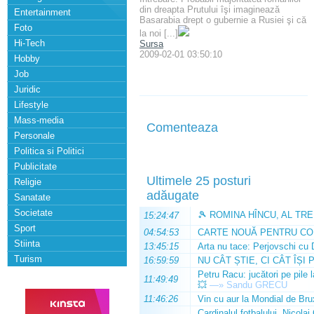
din dreapta Prutului îşi imaginează
Entertainment
Basarabia drept o gubernie a Rusiei şi că
Foto
la noi [...]
Hi-Tech
Sursa
2009-02-01 03:50:10
Hobby
Job
Juridic
Lifestyle
Mass-media
Comenteaza
Personale
Politica si Politici
Publicitate
Ultimele 25 posturi
Religie
adăugate
Sanatate
Societate
🎾 ROMINA HÎNCU, AL TRE
15:24:47
Sport
04:54:53
CARTE NOUĂ PENTRU CO
Stiinta
13:45:15
Arta nu tace: Perjovschi cu 
Turism
16:59:59
NU CÂT ȘTIE, CI CÂT ÎȘI 
Petru Racu: jucători pe pile 
11:49:49
💥
—»
Sandu GRECU
11:46:26
Vin cu aur la Mondial de Bru
Cardinalul fotbalului, Nicolai