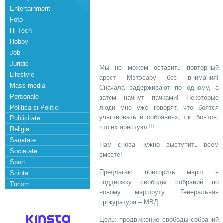
Entertainment
Foto
Hi-Tech
Hobby
Job
Juridic
Мы не можем оставить повторный
Lifestyle
арест Мэтэсару без внимания!
Mass-media
Сначала задерживают по одному, а
Personale
затем начнут пачками! Некоторые
Politica si Politici
люди мне уже говорят, что боятся
участвовать в собраниях, т.к. боятся,
Publicitate
что их арестуют!!!
Religie
Sanatate
Нам снова нужно выступить всем
Societate
вместе!
Sport
Предлагаю повторить марш в
Stiinta
поддержку свободы собраний по
Turism
новому маршруту: Генеральная
прокуратура – МВД.
Цель: продвижение свободы собраний