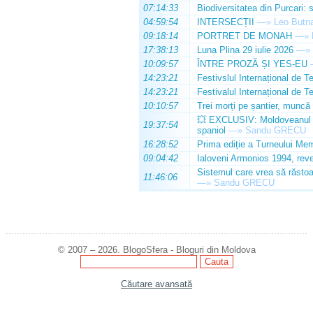
07:14:33
Biodiversitatea din Purcari: 
04:59:54
INTERSECȚII
—»
Leo Butn
09:18:14
PORTRET DE MONAH
—»
17:38:13
Luna Plina 29 iulie 2026
—»
10:09:57
ÎNTRE PROZĂ ȘI YES-EU
14:23:21
Festivslul Internațional de T
14:23:21
Festivalul Internațional de T
10:10:57
Trei morți pe șantier, muncă 
💥 EXCLUSIV: Moldoveanul Da
19:37:54
spaniol
—»
Sandu GRECU
16:28:52
Prima ediție a Turneului Mem
09:04:42
Ialoveni Armonios 1994, reve
Sistemul care vrea să răstoa
11:46:06
—»
Sandu GRECU
© 2007 – 2026. BlogoSfera - Bloguri din Moldova
Căutare avansată