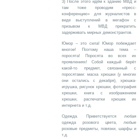
3) После этого идём к зданию МВД и
там тоже проводим «пресс-
конференцию» для журналистов в
виде выступлений в мегафон с
призывом к МВД прекратить
задерживать мирных демонстрантов.
Юмор – это сила! Юмор побеждает
многое! Поэтому наша тема –
поросята! Поросята во всех их
проявлениях! Собой каждый берёт
какой-то предмет, связанный с
поросятами: маска хрюшки (у многих
они остались с декабря), хрюшка-
игрушка, рисунок хрюшки, фотография
хрюшки, книга с изображением
хрюшки, распечатки хрюшек их
интернета и т.д.
Одежда. Приветствуется любая
одежда розового цвета, любые
розовые предметы, повязки, шарфы и
т.д.