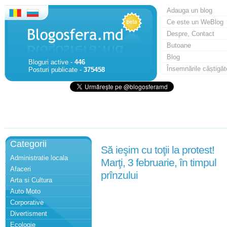
Adauga un blog
Ce este un WeBlog
Despre, Contact
Butoane
Blog
Bloguri active -
446
Însemnările câștigăt
Posturi publicate -
375458
Categorii
Să ieşim cu toţii la protest!
Administratie locala
Marţi, 3 februarie, în timpul
Afaceri
prînzului
Arta si Cultura
Auto Moto
Corporative
Divertisment
Ecologie