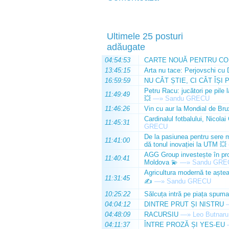
Ultimele 25 posturi
adăugate
04:54:53
CARTE NOUĂ PENTRU CO
13:45:15
Arta nu tace: Perjovschi cu 
16:59:59
NU CÂT ȘTIE, CI CÂT ÎȘI 
Petru Racu: jucători pe pile 
11:49:49
💥
—»
Sandu GRECU
11:46:26
Vin cu aur la Mondial de Bru
Cardinalul fotbalului, Nicolai
11:45:31
GRECU
De la pasiunea pentru sere m
11:41:00
dă tonul inovației la UTM 💥
AGG Group investește în prod
11:40:41
Moldova 💫
—»
Sandu GRE
Agricultura modernă te așteap
11:31:45
✍️
—»
Sandu GRECU
10:25:22
Sălcuța intră pe piața spuma
04:04:12
DINTRE PRUT ȘI NISTRU
04:48:09
RACURSIU
—»
Leo Butnaru
04:11:37
ÎNTRE PROZĂ ȘI YES-EU