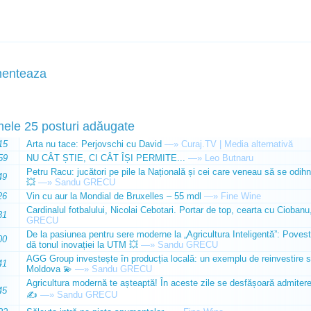
enteaza
mele 25 posturi adăugate
15
Arta nu tace: Perjovschi cu David
—»
Curaj.TV | Media alternativă
59
NU CÂT ȘTIE, CI CÂT ÎȘI PERMITE...
—»
Leo Butnaru
Petru Racu: jucători pe pile la Națională și cei care veneau să se odihn
49
💥
—»
Sandu GRECU
26
Vin cu aur la Mondial de Bruxelles – 55 mdl
—»
Fine Wine
Cardinalul fotbalului, Nicolai Cebotari. Portar de top, cearta cu Ciobanu,
31
GRECU
De la pasiunea pentru sere moderne la „Agricultura Inteligentă”: Poves
00
dă tonul inovației la UTM 💥
—»
Sandu GRECU
AGG Group investește în producția locală: un exemplu de reinvestire s
41
Moldova 💫
—»
Sandu GRECU
Agricultura modernă te așteaptă! În aceste zile se desfășoară admiterea 
45
✍️
—»
Sandu GRECU