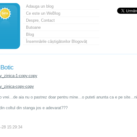
Adauga un blog
Ce este un WeBlog
Despre, Contact
Butoane
Blog
Însemnările câștigătorilor Blogovăț
Botic
 o vrei…de aia nu o pastrez doar pentru mine…o puteti anunta ca e pe site…
din coltul din stanga jos e adevarat???
-28 15:29:34