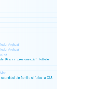
'Tudor Arghezi'
'Tudor Arghezi'
ativă
e 16 ani impresionează în fotbalul
Wine
scandalul din familie și fotbal 🔥💥🔝