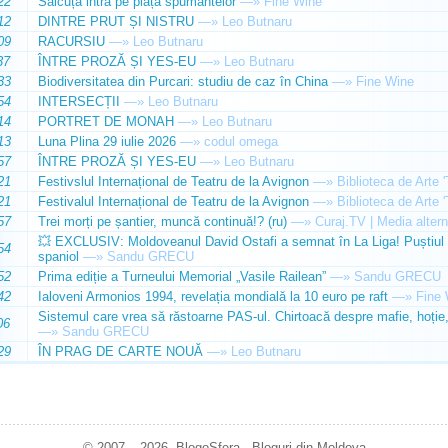
22
Sălcuța intră pe piața spumantelor
—»
Fine Wine
12
DINTRE PRUT ȘI NISTRU
—»
Leo Butnaru
09
RACURSIU
—»
Leo Butnaru
37
ÎNTRE PROZĂ ȘI YES-EU
—»
Leo Butnaru
33
Biodiversitatea din Purcari: studiu de caz în China
—»
Fine Wine
54
INTERSECȚII
—»
Leo Butnaru
14
PORTRET DE MONAH
—»
Leo Butnaru
13
Luna Plina 29 iulie 2026
—»
codul omega
57
ÎNTRE PROZĂ ȘI YES-EU
—»
Leo Butnaru
21
Festivslul Internațional de Teatru de la Avignon
—»
Biblioteca de Arte 
21
Festivalul Internațional de Teatru de la Avignon
—»
Biblioteca de Arte 
57
Trei morți pe șantier, muncă continuă!? (ru)
—»
Curaj.TV | Media altern
💥 EXCLUSIV: Moldoveanul David Ostafi a semnat în La Liga! Puștiul d
54
spaniol
—»
Sandu GRECU
52
Prima ediție a Turneului Memorial „Vasile Railean”
—»
Sandu GRECU
42
Ialoveni Armonios 1994, revelația mondială la 10 euro pe raft
—»
Fine 
Sistemul care vrea să răstoarne PAS-ul. Chirtoacă despre mafie, hoție, 
06
—»
Sandu GRECU
29
ÎN PRAG DE CARTE NOUĂ
—»
Leo Butnaru
© 2007 – 2026. BlogoSfera - Bloguri din Moldova