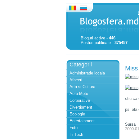
Bloguri active -
446
Posturi publicate -
375457
Categorii
Miss 
Administratie locala
Afaceri
Arta si Cultura
Auto Moto
stiu ca
Corporative
Divertisment
ps: ala 
Ecologie
Entertainment
Sursa
Foto
2009-01
Hi-Tech