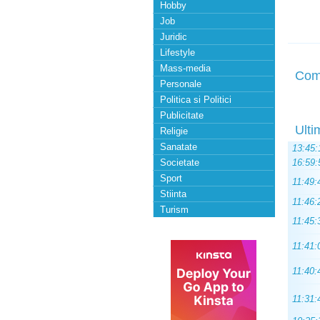
Hobby
Job
Juridic
Lifestyle
Mass-media
Com
Personale
Politica si Politici
Publicitate
Ulti
Religie
Sanatate
13:45:
Societate
16:59:
Sport
11:49:
Stiinta
11:46:
Turism
11:45:
11:41:
11:40:
11:31: