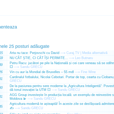
enteaza
mele 25 posturi adăugate
15
Arta nu tace: Perjovschi cu David
—»
Curaj.TV | Media alternativă
59
NU CÂT ȘTIE, CI CÂT ÎȘI PERMITE...
—»
Leo Butnaru
Petru Racu: jucători pe pile la Națională și cei care veneau să se odihn
49
💥
—»
Sandu GRECU
26
Vin cu aur la Mondial de Bruxelles – 55 mdl
—»
Fine Wine
Cardinalul fotbalului, Nicolai Cebotari. Portar de top, cearta cu Ciobanu,
31
GRECU
De la pasiunea pentru sere moderne la „Agricultura Inteligentă”: Poves
00
dă tonul inovației la UTM 💥
—»
Sandu GRECU
AGG Group investește în producția locală: un exemplu de reinvestire s
41
Moldova 💫
—»
Sandu GRECU
Agricultura modernă te așteaptă! În aceste zile se desfășoară admiterea 
45
✍️
—»
Sandu GRECU