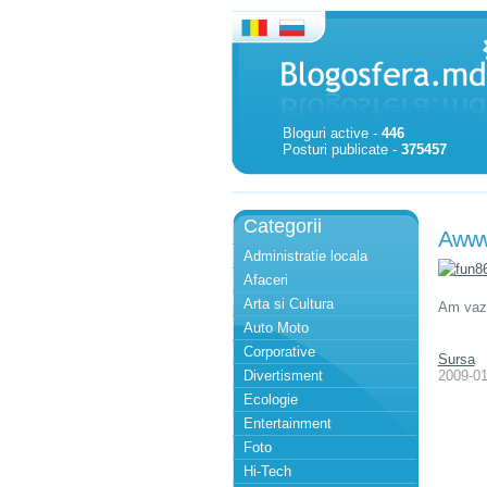
Bloguri active -
446
Posturi publicate -
375457
Categorii
Aww
Administratie locala
Afaceri
Arta si Cultura
Am vazu
Auto Moto
Corporative
Sursa
Divertisment
2009-01
Ecologie
Entertainment
Foto
Hi-Tech