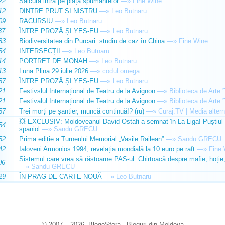
22
Sălcuța intră pe piața spumantelor
—»
Fine Wine
12
DINTRE PRUT ȘI NISTRU
—»
Leo Butnaru
09
RACURSIU
—»
Leo Butnaru
37
ÎNTRE PROZĂ ȘI YES-EU
—»
Leo Butnaru
33
Biodiversitatea din Purcari: studiu de caz în China
—»
Fine Wine
54
INTERSECȚII
—»
Leo Butnaru
14
PORTRET DE MONAH
—»
Leo Butnaru
13
Luna Plina 29 iulie 2026
—»
codul omega
57
ÎNTRE PROZĂ ȘI YES-EU
—»
Leo Butnaru
21
Festivslul Internațional de Teatru de la Avignon
—»
Biblioteca de Arte 
21
Festivalul Internațional de Teatru de la Avignon
—»
Biblioteca de Arte 
57
Trei morți pe șantier, muncă continuă!? (ru)
—»
Curaj.TV | Media altern
💥 EXCLUSIV: Moldoveanul David Ostafi a semnat în La Liga! Puștiul d
54
spaniol
—»
Sandu GRECU
52
Prima ediție a Turneului Memorial „Vasile Railean”
—»
Sandu GRECU
42
Ialoveni Armonios 1994, revelația mondială la 10 euro pe raft
—»
Fine 
Sistemul care vrea să răstoarne PAS-ul. Chirtoacă despre mafie, hoție, 
06
—»
Sandu GRECU
29
ÎN PRAG DE CARTE NOUĂ
—»
Leo Butnaru
© 2007 – 2026. BlogoSfera - Bloguri din Moldova