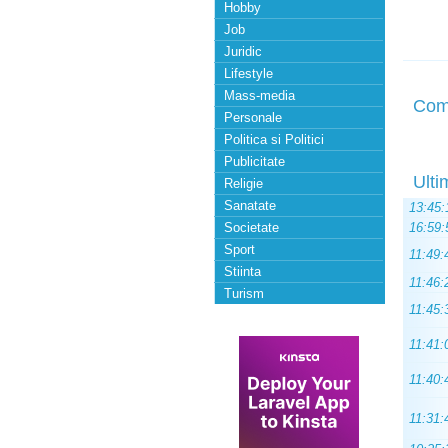
Hobby
Job
Juridic
Lifestyle
Mass-media
Com
Personale
Politica si Politici
Publicitate
Ulti
Religie
Sanatate
13:45:
Societate
16:59:
Sport
11:49:
Stiinta
11:46:
Turism
11:45:
11:41:
11:40:
11:31: