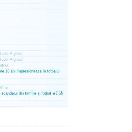
'Tudor Arghezi'
'Tudor Arghezi'
ativă
e 16 ani impresionează în fotbalul
Wine
scandalul din familie și fotbal 🔥💥🔝