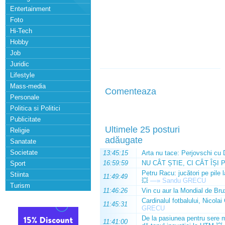
Entertainment
Foto
Hi-Tech
Hobby
Job
Juridic
Lifestyle
Mass-media
Comenteaza
Personale
Politica si Politici
Publicitate
Ultimele 25 posturi
Religie
adăugate
Sanatate
Societate
13:45:15
Arta nu tace: Perjovschi cu 
16:59:59
NU CÂT ȘTIE, CI CÂT ÎȘI 
Sport
Petru Racu: jucători pe pile 
Stiinta
11:49:49
💥
—»
Sandu GRECU
Turism
11:46:26
Vin cu aur la Mondial de Bru
Cardinalul fotbalului, Nicolai
11:45:31
GRECU
De la pasiunea pentru sere m
11:41:00