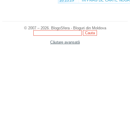
10:15:29
ÎN PRAG DE CARTE NOUĂ
© 2007 – 2026. BlogoSfera - Bloguri din Moldova
Căutare avansată