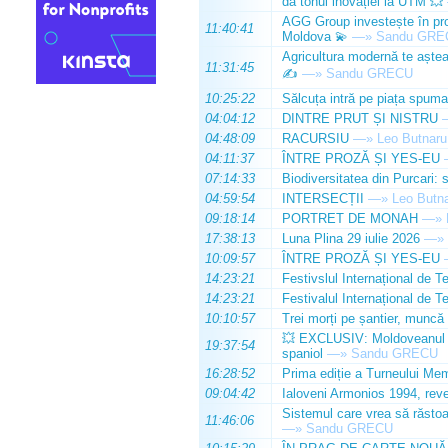
dă tonul inovației la UTM 💥
AGG Group investește în prod
11:40:41
Moldova 💫
—»
Sandu GRE
Agricultura modernă te așteap
11:31:45
✍️
—»
Sandu GRECU
10:25:22
Sălcuța intră pe piața spuma
04:04:12
DINTRE PRUT ȘI NISTRU
04:48:09
RACURSIU
—»
Leo Butnaru
04:11:37
ÎNTRE PROZĂ ȘI YES-EU
07:14:33
Biodiversitatea din Purcari: 
04:59:54
INTERSECȚII
—»
Leo Butn
09:18:14
PORTRET DE MONAH
—»
17:38:13
Luna Plina 29 iulie 2026
—»
10:09:57
ÎNTRE PROZĂ ȘI YES-EU
14:23:21
Festivslul Internațional de T
14:23:21
Festivalul Internațional de T
10:10:57
Trei morți pe șantier, muncă 
💥 EXCLUSIV: Moldoveanul Da
19:37:54
spaniol
—»
Sandu GRECU
16:28:52
Prima ediție a Turneului Mem
09:04:42
Ialoveni Armonios 1994, reve
Sistemul care vrea să răstoa
11:46:06
—»
Sandu GRECU