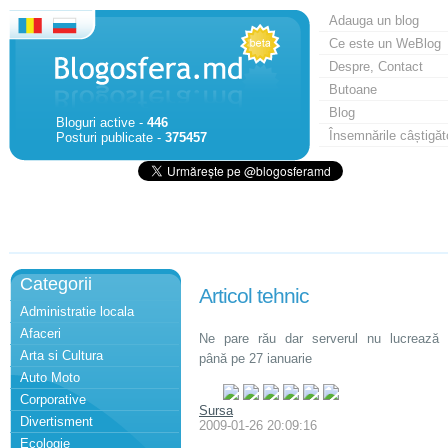
Adauga un blog
Ce este un WeBlog
Despre, Contact
Butoane
Blog
Bloguri active -
446
Însemnările câștigăt
Posturi publicate -
375457
Categorii
Articol tehnic
Administratie locala
Afaceri
Ne pare rău dar serverul nu lucrează
Arta si Cultura
până pe 27 ianuarie
Auto Moto
Corporative
Sursa
Divertisment
2009-01-26 20:09:16
Ecologie