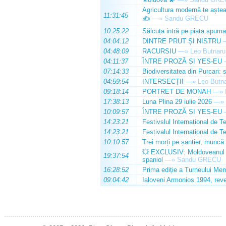
Agricultura modernă te așteap
11:31:45
✍️
—»
Sandu GRECU
10:25:22
Sălcuța intră pe piața spuma
04:04:12
DINTRE PRUT ȘI NISTRU
04:48:09
RACURSIU
—»
Leo Butnaru
04:11:37
ÎNTRE PROZĂ ȘI YES-EU
07:14:33
Biodiversitatea din Purcari: 
04:59:54
INTERSECȚII
—»
Leo Butn
09:18:14
PORTRET DE MONAH
—»
17:38:13
Luna Plina 29 iulie 2026
—»
10:09:57
ÎNTRE PROZĂ ȘI YES-EU
14:23:21
Festivslul Internațional de T
14:23:21
Festivalul Internațional de T
10:10:57
Trei morți pe șantier, muncă 
💥 EXCLUSIV: Moldoveanul Da
19:37:54
spaniol
—»
Sandu GRECU
16:28:52
Prima ediție a Turneului Mem
09:04:42
Ialoveni Armonios 1994, reve