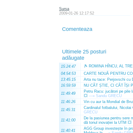
Sursa
2009-01-26 12:17:52
Comenteaza
Ultimele 25 posturi
adăugate
🎾 ROMINA HÎNCU, AL TRE
15:24:47
04:54:53
CARTE NOUĂ PENTRU CO
13:45:15
Arta nu tace: Perjovschi cu 
16:59:59
NU CÂT ȘTIE, CI CÂT ÎȘI 
Petru Racu: jucători pe pile 
11:49:49
💥
—»
Sandu GRECU
11:46:26
Vin cu aur la Mondial de Bru
Cardinalul fotbalului, Nicolai
11:45:31
GRECU
De la pasiunea pentru sere m
11:41:00
dă tonul inovației la UTM 💥
AGG Group investește în prod
11:40:41
Moldova 💫
—»
Sandu GRE