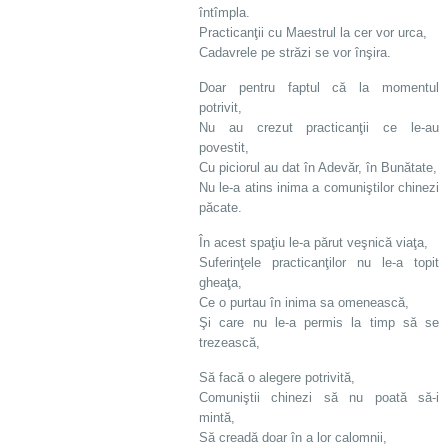
întîmpla.
Practicanţii cu Maestrul la cer vor urca,
Cadavrele pe străzi se vor înşira.
Doar pentru faptul că la momentul
potrivit,
Nu au crezut practicanţii ce le-au
povestit,
Cu piciorul au dat în Adevăr, în Bunătate,
Nu le-a atins inima a comuniştilor chinezi
păcate.
În acest spaţiu le-a părut veşnică viaţa,
Suferinţele practicanţilor nu le-a topit
gheaţa,
Ce o purtau în inima sa omenească,
Şi care nu le-a permis la timp să se
trezească,
Să facă o alegere potrivită,
Comuniştii chinezi să nu poată să-i
mintă,
Să creadă doar în a lor calomnii,