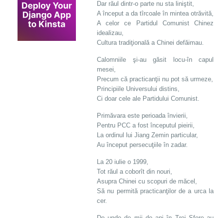
Dar răul dintr-o parte nu sta liniştit,
A început a da tîrcoale în mintea otrăvită,
A celor ce Partidul Comunist Chinez
idealizau,
Cultura tradiţională a Chinei defăimau.
Calomniile şi-au găsit locu-în capul
mesei,
Precum că practicanţii nu pot să urmeze,
Principiile Universului distins,
Ci doar cele ale Partidului Comunist.
Primăvara este perioada învierii,
Pentru PCC a fost începutul pieirii,
La ordinul lui Jiang Zemin particular,
Au început persecuţiile în zadar.
La 20 iulie o 1999,
Tot răul a coborît din nouri,
Asupra Chinei cu scopuri de măcel,
Să nu permită practicanţilor de a urca la
cer.
De unde de mii de ani în Trei Sfere au