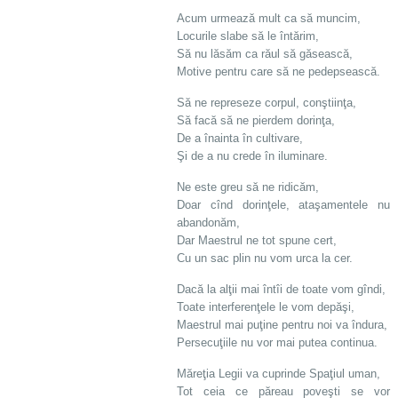
Acum urmează mult ca să muncim,
Locurile slabe să le întărim,
Să nu lăsăm ca răul să găsească,
Motive pentru care să ne pedepsească.
Să ne represeze corpul, conştiinţa,
Să facă să ne pierdem dorinţa,
De a înainta în cultivare,
Şi de a nu crede în iluminare.
Ne este greu să ne ridicăm,
Doar cînd dorinţele, ataşamentele nu
abandonăm,
Dar Maestrul ne tot spune cert,
Cu un sac plin nu vom urca la cer.
Dacă la alţii mai întîi de toate vom gîndi,
Toate interferenţele le vom depăşi,
Maestrul mai puţine pentru noi va îndura,
Persecuţiile nu vor mai putea continua.
Măreţia Legii va cuprinde Spaţiul uman,
Tot ceia ce păreau poveşti se vor