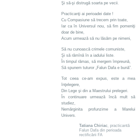
Şi să-şi distrugă soarta pe vecii.
Practicanţi ai perioadei date !
Cu Compasiune să trecem prin toate,
Iar ca în Universul nou, să fim pomeniţi
doar de bine,
Acum urmează să nu lăsăm pe nimeni,
Să nu cunoască crimele comuniste,
Şi să rămînă în a iadului liste.
În timpul rămas, să mergem împreună,
Să spunem tuturor „Falun Dafa e bună”.
Tot ceea ce-am expus, este a mea
înţelegere,
Din Lege şi din a Maestrului prelegeri.
În continuare urmează încă mult să
studiez,
Nemărginita profunzime a Marelui
Univers.
Tatiana Chiriac
, practicantă
Falun Dafa din perioada
rectificării FA