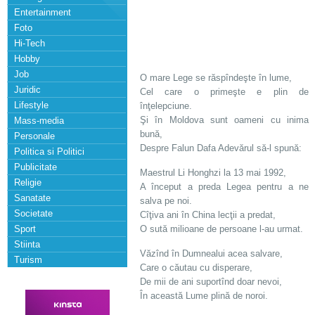
Entertainment
Foto
Hi-Tech
Hobby
Job
O mare Lege se răspîndeşte în lume,
Juridic
Cel care o primeşte e plin de
Lifestyle
înţelepciune.
Şi în Moldova sunt oameni cu inima
Mass-media
bună,
Personale
Despre Falun Dafa Adevărul să-l spună:
Politica si Politici
Publicitate
Maestrul Li Honghzi la 13 mai 1992,
Religie
A început a preda Legea pentru a ne
Sanatate
salva pe noi.
Societate
Cîţiva ani în China lecţii a predat,
Sport
O sută milioane de persoane l-au urmat.
Stiinta
Văzînd în Dumnealui acea salvare,
Turism
Care o căutau cu disperare,
De mii de ani suportînd doar nevoi,
În această Lume plină de noroi.