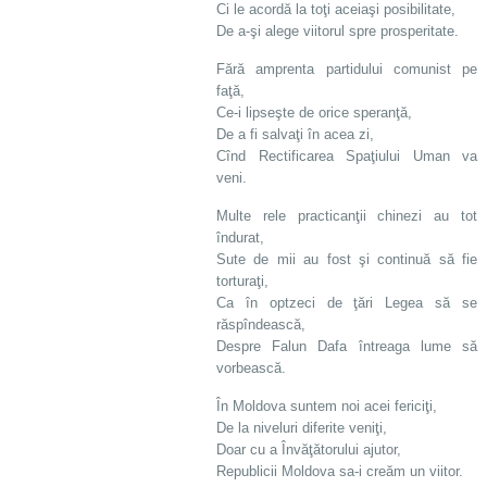
Ci le acordă la toţi aceiaşi posibilitate,
De a-şi alege viitorul spre prosperitate.
Fără amprenta partidului comunist pe
faţă,
Ce-i lipseşte de orice speranţă,
De a fi salvaţi în acea zi,
Cînd Rectificarea Spaţiului Uman va
veni.
Multe rele practicanţii chinezi au tot
îndurat,
Sute de mii au fost şi continuă să fie
torturaţi,
Ca în optzeci de ţări Legea să se
răspîndească,
Despre Falun Dafa întreaga lume să
vorbească.
În Moldova suntem noi acei fericiţi,
De la niveluri diferite veniţi,
Doar cu a Învăţătorului ajutor,
Republicii Moldova sa-i creăm un viitor.