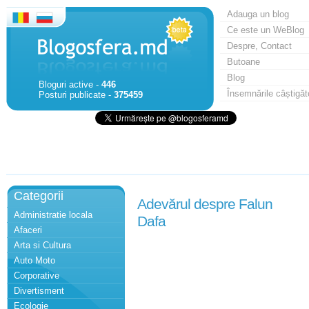
Adauga un blog
Ce este un WeBlog
Despre, Contact
Butoane
Blog
Bloguri active -
446
Însemnările câștigăt
Posturi publicate -
375459
Categorii
Adevărul despre Falun
Administratie locala
Dafa
Afaceri
Arta si Cultura
Auto Moto
Corporative
Divertisment
Ecologie