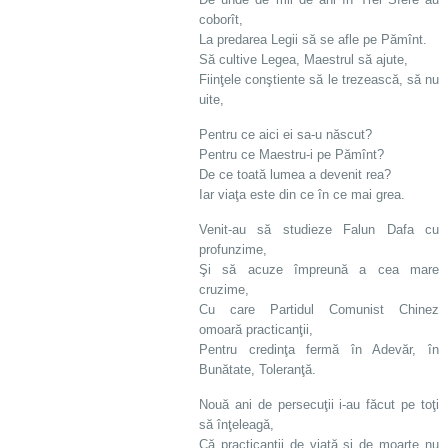
coborît,
La predarea Legii să se afle pe Pămînt.
Să cultive Legea, Maestrul să ajute,
Fiinţele conştiente să le trezească, să nu
uite,
Pentru ce aici ei sa-u născut?
Pentru ce Maestru-i pe Pămînt?
De ce toată lumea a devenit rea?
Iar viaţa este din ce în ce mai grea.
Venit-au să studieze Falun Dafa cu
profunzime,
Şi să acuze împreună a cea mare
cruzime,
Cu care Partidul Comunist Chinez
omoară practicanţii,
Pentru credinţa fermă în Adevăr, în
Bunătate, Toleranţă.
Nouă ani de persecuţii i-au făcut pe toţi
să înţeleagă,
Că practicanţii de viaţă şi de moarte nu