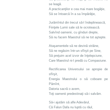
se leagă.
A practicanţilor e cea mai mare bogăţie,
Să se întoarcă în a sa împărăţie,
Jurămîntul din trecut să-l îndeplinească,
Fiinţele Lumii sale să le ocrotească.
Salvînd oamenii, cu gînduri drepte,
Să nu facem Maestrul să ne tot aştepte.
Ataşamentele să ne devină străine,
Să ne regăsim într-un sfîrşit pe Sine,
Să preţuim acel izvor de înţelepciune,
Care Maestrul ni-l predă cu Compasiune.
Rectificarea Universului se apropie de
sfîrşit,
Energia Maestrului o să coboare pe
Pămînt,
Datoria sacră o avem,
Toţi oamenii predestinaţi să-i salvăm.
Să-i ajutăm să afle Adevărul,
Că Falun Dafa nu luptă cu răul,