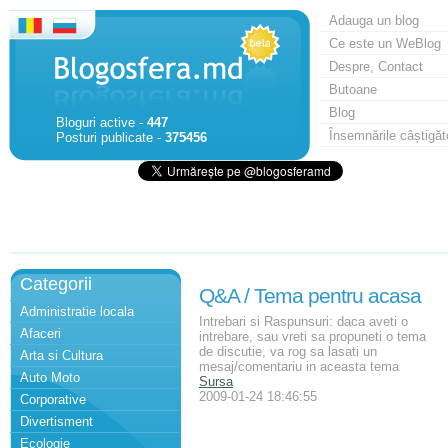
Adauga un blog
Ce este un WeBlog
Despre, Contact
Butoane
Blog
Bloguri active -
447
Însemnările câștigăt
Posturi publicate -
375456
Categorii
Q&A / Tema pentru acasa
Administratie locala
Intrebari si Raspunsuri: daca aveti o
Afaceri
intrebare, sau vreti sa propuneti o tema
de discutie, va rog sa lasati un
Arta si Cultura
mesaj/comentariu in aceasta tema
Auto Moto
Sursa
2009-01-24 18:46:55
Corporative
Divertisment
Ecologie