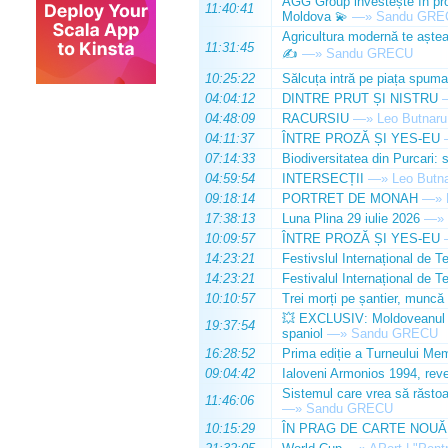
AGG Group investește în prod
11:40:41
Moldova 💫
—»
Sandu GRE
Agricultura modernă te așteap
11:31:45
✍️
—»
Sandu GRECU
10:25:22
Sălcuța intră pe piața spuma
04:04:12
DINTRE PRUT ȘI NISTRU
04:48:09
RACURSIU
—»
Leo Butnaru
04:11:37
ÎNTRE PROZĂ ȘI YES-EU
07:14:33
Biodiversitatea din Purcari: 
04:59:54
INTERSECȚII
—»
Leo Butn
09:18:14
PORTRET DE MONAH
—»
17:38:13
Luna Plina 29 iulie 2026
—»
10:09:57
ÎNTRE PROZĂ ȘI YES-EU
14:23:21
Festivslul Internațional de T
14:23:21
Festivalul Internațional de T
10:10:57
Trei morți pe șantier, muncă 
💥 EXCLUSIV: Moldoveanul Da
19:37:54
spaniol
—»
Sandu GRECU
16:28:52
Prima ediție a Turneului Mem
09:04:42
Ialoveni Armonios 1994, reve
Sistemul care vrea să răstoa
11:46:06
—»
Sandu GRECU
10:15:29
ÎN PRAG DE CARTE NOUĂ