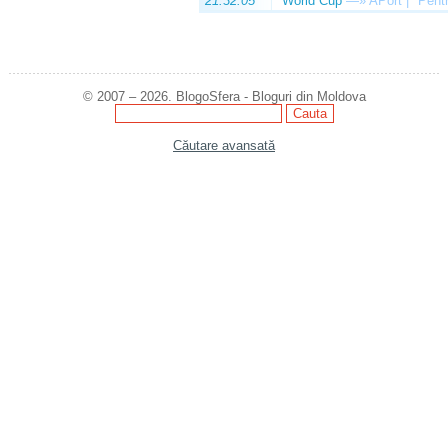
21:32:05
World Cup
—»
APort | "Pentr
© 2007 – 2026. BlogoSfera - Bloguri din Moldova
Căutare avansată