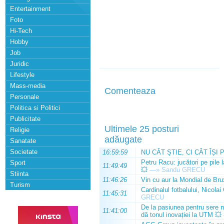
Entertainment
Foto
Hi-Tech
Hobby
Job
Juridic
Lifestyle
Mass-media
Comenteaza
Personale
Politica si Politici
Publicitate
Ultimele 25 posturi
Religie
adăugate
Sanatate
Societate
16:59:59
NU CÂT ȘTIE, CI CÂT ÎȘI 
Petru Racu: jucători pe pile 
Sport
11:49:49
💥
—»
Sandu GRECU
Stiinta
11:46:26
Vin cu aur la Mondial de Bru
Turism
Cardinalul fotbalului, Nicolai
11:45:31
GRECU
De la pasiunea pentru sere m
11:41:00
dă tonul inovației la UTM 💥