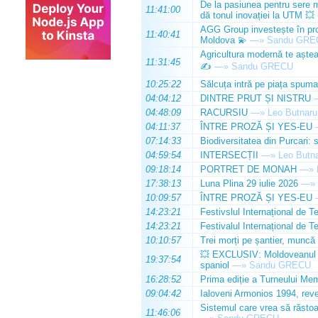
De la pasiunea pentru sere m
11:41:00
dă tonul inovației la UTM 💥
AGG Group investește în prod
11:40:41
Moldova 💫
—»
Sandu GRE
Agricultura modernă te așteap
11:31:45
✍️
—»
Sandu GRECU
10:25:22
Sălcuța intră pe piața spuma
04:04:12
DINTRE PRUT ȘI NISTRU
04:48:09
RACURSIU
—»
Leo Butnaru
04:11:37
ÎNTRE PROZĂ ȘI YES-EU
07:14:33
Biodiversitatea din Purcari: 
04:59:54
INTERSECȚII
—»
Leo Butn
09:18:14
PORTRET DE MONAH
—»
17:38:13
Luna Plina 29 iulie 2026
—»
10:09:57
ÎNTRE PROZĂ ȘI YES-EU
14:23:21
Festivslul Internațional de T
14:23:21
Festivalul Internațional de T
10:10:57
Trei morți pe șantier, muncă 
💥 EXCLUSIV: Moldoveanul Da
19:37:54
spaniol
—»
Sandu GRECU
16:28:52
Prima ediție a Turneului Mem
09:04:42
Ialoveni Armonios 1994, reve
Sistemul care vrea să răstoa
11:46:06