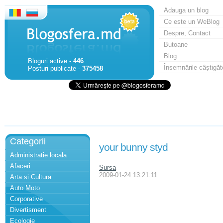
Adauga un blog
Ce este un WeBlog
Despre, Contact
Butoane
Blog
Bloguri active -
446
Însemnările câștigăt
Posturi publicate -
375458
Categorii
your bunny styd
Administratie locala
Afaceri
Sursa
2009-01-24 13:21:11
Arta si Cultura
Auto Moto
Corporative
Divertisment
Ecologie