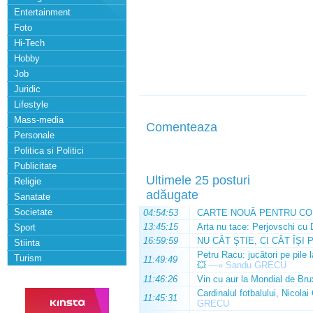
Entertainment
Foto
Hi-Tech
Hobby
Job
Juridic
Lifestyle
Mass-media
Comenteaza
Personale
Politica si Politici
Publicitate
Ultimele 25 posturi
Religie
adăugate
Sanatate
Societate
04:54:53
CARTE NOUĂ PENTRU CO
13:45:15
Arta nu tace: Perjovschi cu 
Sport
16:59:59
NU CÂT ȘTIE, CI CÂT ÎȘI 
Stiinta
Petru Racu: jucători pe pile 
Turism
11:49:49
💥
—»
Sandu GRECU
11:46:26
Vin cu aur la Mondial de Bru
Cardinalul fotbalului, Nicolai
11:45:31
GRECU