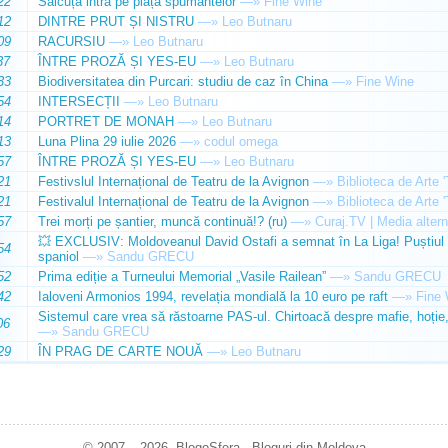
22
Sălcuța intră pe piața spumantelor
—»
Fine Wine
12
DINTRE PRUT ȘI NISTRU
—»
Leo Butnaru
09
RACURSIU
—»
Leo Butnaru
37
ÎNTRE PROZĂ ȘI YES-EU
—»
Leo Butnaru
33
Biodiversitatea din Purcari: studiu de caz în China
—»
Fine Wine
54
INTERSECȚII
—»
Leo Butnaru
14
PORTRET DE MONAH
—»
Leo Butnaru
13
Luna Plina 29 iulie 2026
—»
codul omega
57
ÎNTRE PROZĂ ȘI YES-EU
—»
Leo Butnaru
21
Festivslul Internațional de Teatru de la Avignon
—»
Biblioteca de Arte 
21
Festivalul Internațional de Teatru de la Avignon
—»
Biblioteca de Arte 
57
Trei morți pe șantier, muncă continuă!? (ru)
—»
Curaj.TV | Media altern
💥 EXCLUSIV: Moldoveanul David Ostafi a semnat în La Liga! Puștiul d
54
spaniol
—»
Sandu GRECU
52
Prima ediție a Turneului Memorial „Vasile Railean”
—»
Sandu GRECU
42
Ialoveni Armonios 1994, revelația mondială la 10 euro pe raft
—»
Fine 
Sistemul care vrea să răstoarne PAS-ul. Chirtoacă despre mafie, hoție, 
06
—»
Sandu GRECU
29
ÎN PRAG DE CARTE NOUĂ
—»
Leo Butnaru
© 2007 – 2026. BlogoSfera - Bloguri din Moldova