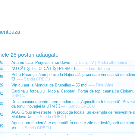
enteaza
mele 25 posturi adăugate
15
Arta nu tace: Perjovschi cu David
—»
Curaj.TV | Media alternativă
59
NU CÂT ȘTIE, CI CÂT ÎȘI PERMITE...
—»
Leo Butnaru
Petru Racu: jucători pe pile la Națională și cei care veneau să se odihn
49
💥
—»
Sandu GRECU
26
Vin cu aur la Mondial de Bruxelles – 55 mdl
—»
Fine Wine
Cardinalul fotbalului, Nicolai Cebotari. Portar de top, cearta cu Ciobanu,
31
GRECU
De la pasiunea pentru sere moderne la „Agricultura Inteligentă”: Poves
00
dă tonul inovației la UTM 💥
—»
Sandu GRECU
AGG Group investește în producția locală: un exemplu de reinvestire s
41
Moldova 💫
—»
Sandu GRECU
Agricultura modernă te așteaptă! În aceste zile se desfășoară admiterea 
45
✍️
—»
Sandu GRECU