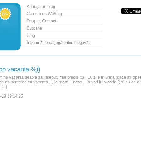
Adauga un blog
Ce este un WeBlog
Despre, Contact
Butoane
Blog
Însemnările câștigătorilor Blogovăț
ee vacanta %))
mine vacanta deabia sa inceput, mai precis cu ~10 zile in urma (daca ati opse
e as pentrece eu vacanta … la mare .. nope .. la vad lui wooda (( si cu ce e 
[...]
-19 19:14:25