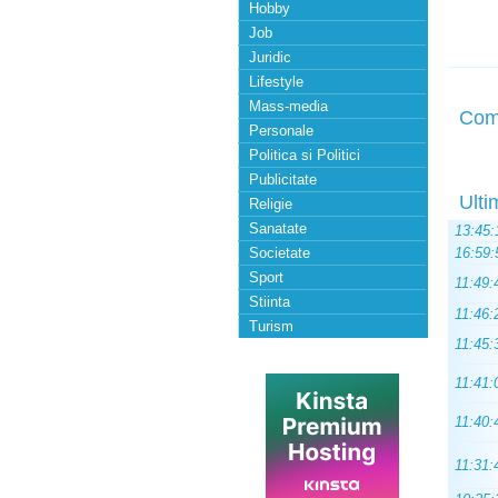
Hobby
Job
Juridic
Lifestyle
Mass-media
Com
Personale
Politica si Politici
Publicitate
Ulti
Religie
Sanatate
13:45:
Societate
16:59:
Sport
11:49:
Stiinta
11:46:
Turism
11:45:
11:41:
11:40:
11:31: