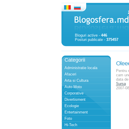
Bloguri active -
446
Posturi publicate -
375457
Categorii
Olee
Administratie locala
Pentru 
Afaceri
cam und
data de 
Arta si Cultura
Sursa
Auto Moto
2007-08
Corporative
Divertisment
Ecologie
Entertainment
Foto
Hi-Tech