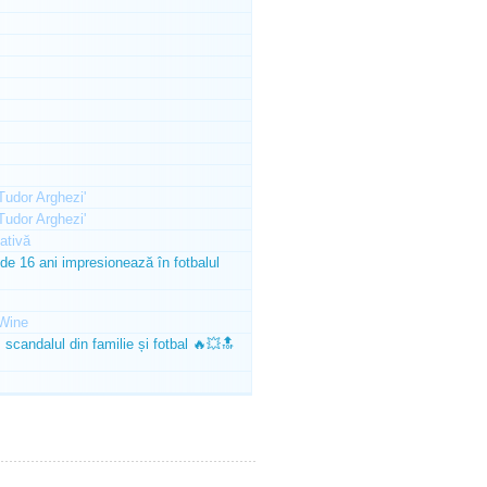
'Tudor Arghezi'
'Tudor Arghezi'
ativă
e 16 ani impresionează în fotbalul
Wine
scandalul din familie și fotbal 🔥💥🔝