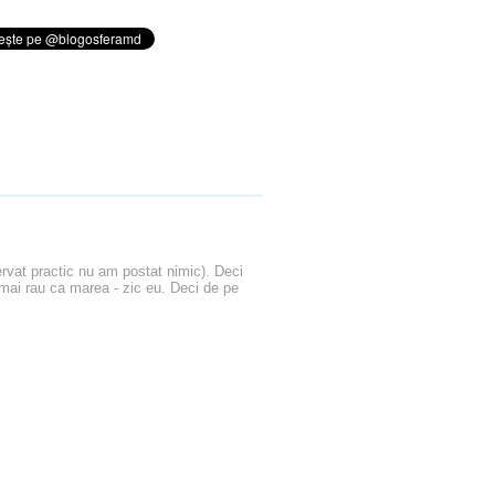
rvat practic nu am postat nimic). Deci
mai rau ca marea - zic eu. Deci de pe