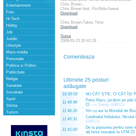
Chris Brown...
Entertainment
Chris Brown feat. Flo-Rida-Sweat
Foto
Download
Hi-Tech
Chris Brown-Takes Time
Hobby
Download
Job
Sursa
Juridic
2009-01-23 20:43:29
Lifestyle
Mass-media
Comenteaza
Personale
Politica si Politici
Publicitate
Religie
Ultimele 25 posturi
Sanatate
adăugate
Societate
16:59:59
NU CÂT ȘTIE, CI CÂT ÎȘI 
Sport
Petru Racu: jucători pe pile 
11:49:49
💥
—»
Sandu GRECU
Stiinta
11:46:26
Vin cu aur la Mondial de Bru
Turism
Cardinalul fotbalului, Nicolai
11:45:31
GRECU
De la pasiunea pentru sere m
11:41:00
dă tonul inovației la UTM 💥