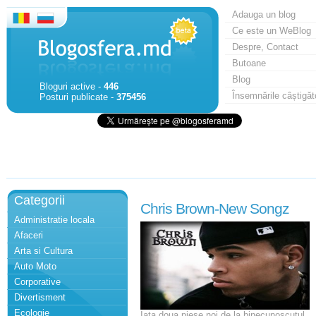
Adauga un blog
Ce este un WeBlog
Despre, Contact
Butoane
Blog
Bloguri active -
446
Însemnările câștigăt
Posturi publicate -
375456
Categorii
Chris Brown-New Songz
Administratie locala
Afaceri
Arta si Cultura
Auto Moto
Corporative
Divertisment
Ecologie
Iata doua piese noi de la binecunoscutul