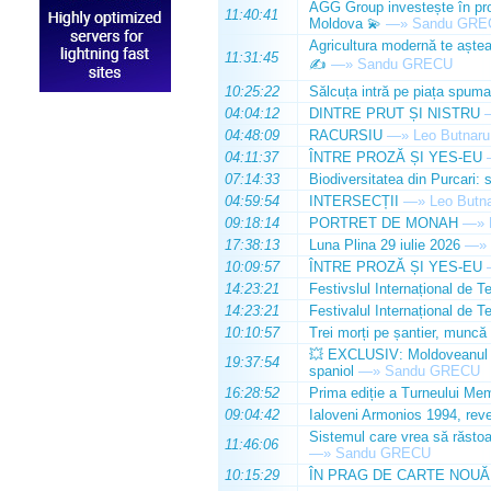
AGG Group investește în prod
11:40:41
Moldova 💫
—»
Sandu GRE
Agricultura modernă te așteap
11:31:45
✍️
—»
Sandu GRECU
10:25:22
Sălcuța intră pe piața spuma
04:04:12
DINTRE PRUT ȘI NISTRU
04:48:09
RACURSIU
—»
Leo Butnaru
04:11:37
ÎNTRE PROZĂ ȘI YES-EU
07:14:33
Biodiversitatea din Purcari: 
04:59:54
INTERSECȚII
—»
Leo Butn
09:18:14
PORTRET DE MONAH
—»
17:38:13
Luna Plina 29 iulie 2026
—»
10:09:57
ÎNTRE PROZĂ ȘI YES-EU
14:23:21
Festivslul Internațional de T
14:23:21
Festivalul Internațional de T
10:10:57
Trei morți pe șantier, muncă 
💥 EXCLUSIV: Moldoveanul Da
19:37:54
spaniol
—»
Sandu GRECU
16:28:52
Prima ediție a Turneului Mem
09:04:42
Ialoveni Armonios 1994, reve
Sistemul care vrea să răstoa
11:46:06
—»
Sandu GRECU
10:15:29
ÎN PRAG DE CARTE NOUĂ