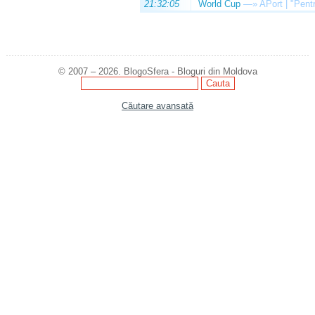
21:32:05
World Cup
—»
APort | "Pentr
© 2007 – 2026. BlogoSfera - Bloguri din Moldova
Căutare avansată