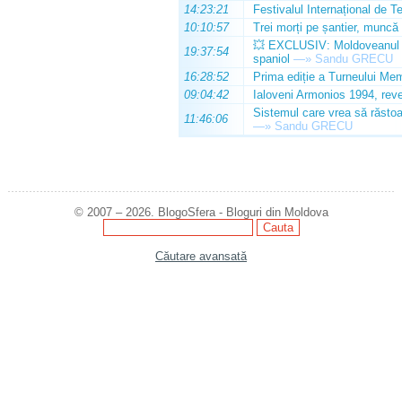
14:23:21
Festivalul Internațional de T
10:10:57
Trei morți pe șantier, muncă 
💥 EXCLUSIV: Moldoveanul Da
19:37:54
spaniol
—»
Sandu GRECU
16:28:52
Prima ediție a Turneului Mem
09:04:42
Ialoveni Armonios 1994, reve
Sistemul care vrea să răstoa
11:46:06
—»
Sandu GRECU
© 2007 – 2026. BlogoSfera - Bloguri din Moldova
Căutare avansată