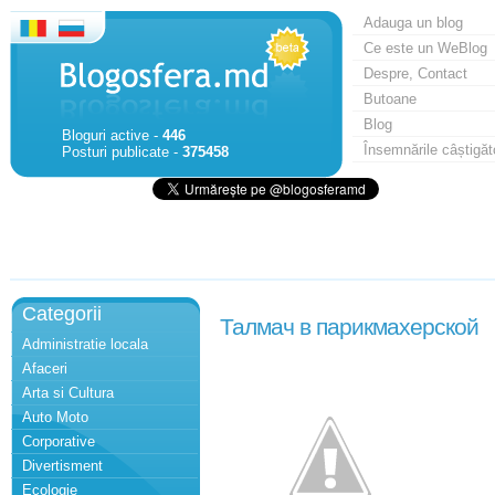
Adauga un blog
Ce este un WeBlog
Despre, Contact
Butoane
Blog
Bloguri active -
446
Însemnările câștigăt
Posturi publicate -
375458
Categorii
Талмач в парикмахерской
Administratie locala
Afaceri
Arta si Cultura
Auto Moto
Corporative
Divertisment
Ecologie