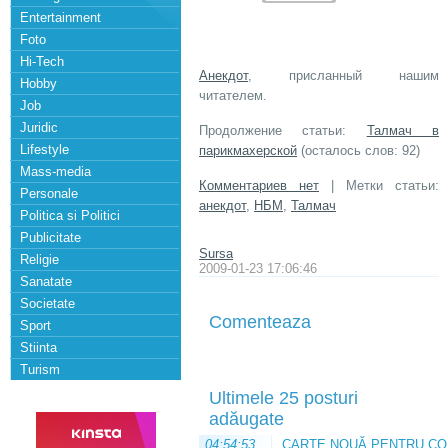
Entertainment
Foto
Hi-Tech
Анекдот
, присланный нашим
Hobby
читателем.
Job
Juridic
Продолжение статьи:
Талмач в
Lifestyle
парикмахерской
(осталось слов: 92)
Mass-media
Комментариев нет
| Метки статьи:
Personale
анекдот
,
НБМ
,
Талмач
Politica si Politici
Publicitate
Sursa
Religie
2009-01-23 17:06:46
Sanatate
Societate
Comenteaza
Sport
Stiinta
Turism
Ultimele 25 posturi
adăugate
04:54:53
CARTE NOUĂ PENTRU CO