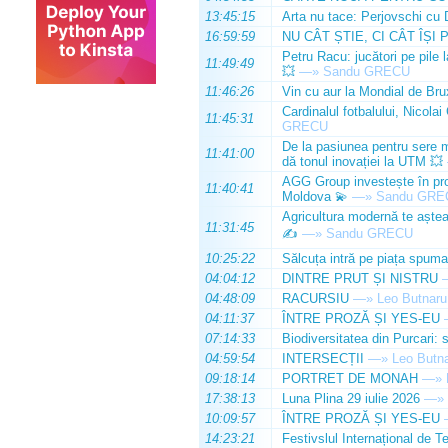
13:45:15
Arta nu tace: Perjovschi cu 
16:59:59
NU CÂT ȘTIE, CI CÂT ÎȘI 
Petru Racu: jucători pe pile 
11:49:49
💥
—»
Sandu GRECU
11:46:26
Vin cu aur la Mondial de Bru
Cardinalul fotbalului, Nicolai
11:45:31
GRECU
De la pasiunea pentru sere m
11:41:00
dă tonul inovației la UTM 💥
AGG Group investește în prod
11:40:41
Moldova 💫
—»
Sandu GRE
Agricultura modernă te așteap
11:31:45
✍️
—»
Sandu GRECU
10:25:22
Sălcuța intră pe piața spuma
04:04:12
DINTRE PRUT ȘI NISTRU
04:48:09
RACURSIU
—»
Leo Butnaru
04:11:37
ÎNTRE PROZĂ ȘI YES-EU
07:14:33
Biodiversitatea din Purcari: 
04:59:54
INTERSECȚII
—»
Leo Butn
09:18:14
PORTRET DE MONAH
—»
17:38:13
Luna Plina 29 iulie 2026
—»
10:09:57
ÎNTRE PROZĂ ȘI YES-EU
14:23:21
Festivslul Internațional de T