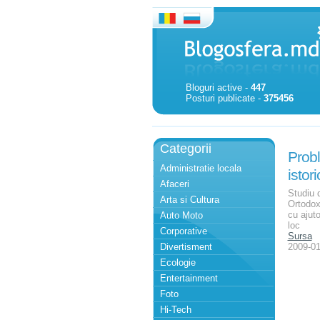
Bloguri active -
447
Posturi publicate -
375456
Categorii
Probl
Administratie locala
istori
Afaceri
Studiu 
Arta si Cultura
Ortodoxă
cu ajuto
Auto Moto
loc
Corporative
Sursa
Divertisment
2009-01
Ecologie
Entertainment
Foto
Hi-Tech