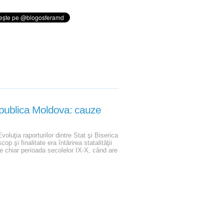
Republica Moldova: cauze
luţia raporturilor dintre Stat şi Biserica
 şi finalitate era întărirea statalităţii
ste chiar perioada secolelor IX-X, când are