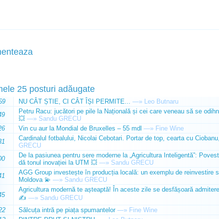
enteaza
mele 25 posturi adăugate
59
NU CÂT ȘTIE, CI CÂT ÎȘI PERMITE...
—»
Leo Butnaru
Petru Racu: jucători pe pile la Națională și cei care veneau să se odihn
49
💥
—»
Sandu GRECU
26
Vin cu aur la Mondial de Bruxelles – 55 mdl
—»
Fine Wine
Cardinalul fotbalului, Nicolai Cebotari. Portar de top, cearta cu Ciobanu,
31
GRECU
De la pasiunea pentru sere moderne la „Agricultura Inteligentă”: Poves
00
dă tonul inovației la UTM 💥
—»
Sandu GRECU
AGG Group investește în producția locală: un exemplu de reinvestire s
41
Moldova 💫
—»
Sandu GRECU
Agricultura modernă te așteaptă! În aceste zile se desfășoară admiterea 
45
✍️
—»
Sandu GRECU
22
Sălcuța intră pe piața spumantelor
—»
Fine Wine