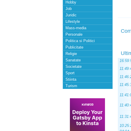
Hobby
Job
Juridic
Lifestyle
Mass-media
Com
Personale
Politica si Politici
Publicitate
Ulti
Religie
Sanatate
16:59:
Societate
11:49:
Sport
11:46:
Stiinta
11:45:
Turism
11:41:
11:40:
11:31:
10:25: