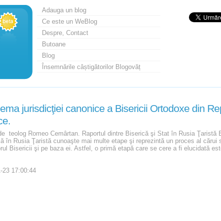
Adauga un blog
Ce este un WeBlog
Despre, Contact
Butoane
Blog
Însemnările câștigătorilor Blogovăț
ema jurisdicţiei canonice a Bisericii Ortodoxe din 
ce.
de teolog Romeo Cemârtan. Raportul dintre Biserică şi Stat în Rusia Ţaristă Evo
 în Rusia Ţaristă cunoaşte mai multe etape şi reprezintă un proces al cărui scop
rul Bisericii şi pe baza ei. Astfel, o primă etapă care se cere a fi elucidată e
-23 17:00:44