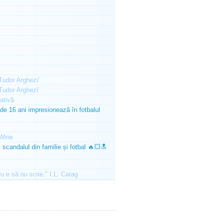
'Tudor Arghezi'
'Tudor Arghezi'
ativă
e 16 ani impresionează în fotbalul
Wine
scandalul din familie și fotbal 🔥💥🔝
ru e să nu scrie." I.L. Carag