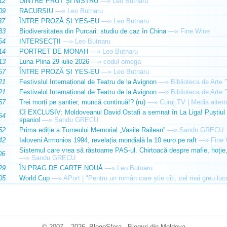
12
DINTRE PRUT ȘI NISTRU
—»
Leo Butnaru
09
RACURSIU
—»
Leo Butnaru
37
ÎNTRE PROZĂ ȘI YES-EU
—»
Leo Butnaru
33
Biodiversitatea din Purcari: studiu de caz în China
—»
Fine Wine
54
INTERSECȚII
—»
Leo Butnaru
14
PORTRET DE MONAH
—»
Leo Butnaru
13
Luna Plina 29 iulie 2026
—»
codul omega
57
ÎNTRE PROZĂ ȘI YES-EU
—»
Leo Butnaru
21
Festivslul Internațional de Teatru de la Avignon
—»
Biblioteca de Arte 
21
Festivalul Internațional de Teatru de la Avignon
—»
Biblioteca de Arte 
57
Trei morți pe șantier, muncă continuă!? (ru)
—»
Curaj.TV | Media altern
💥 EXCLUSIV: Moldoveanul David Ostafi a semnat în La Liga! Puștiul d
54
spaniol
—»
Sandu GRECU
52
Prima ediție a Turneului Memorial „Vasile Railean”
—»
Sandu GRECU
42
Ialoveni Armonios 1994, revelația mondială la 10 euro pe raft
—»
Fine 
Sistemul care vrea să răstoarne PAS-ul. Chirtoacă despre mafie, hoție, 
06
—»
Sandu GRECU
29
ÎN PRAG DE CARTE NOUĂ
—»
Leo Butnaru
05
World Cup
—»
APort | "Pentru un român care știe citi, cel mai greu luc
© 2007 – 2026. BlogoSfera - Bloguri din Moldova