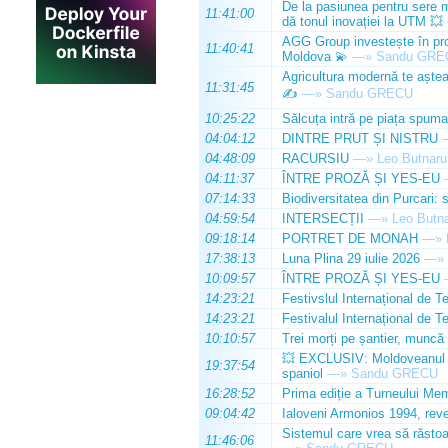
De la pasiunea pentru sere m
11:41:00
dă tonul inovației la UTM 💥
AGG Group investește în prod
11:40:41
Moldova 💫
—»
Sandu GRE
Agricultura modernă te așteap
11:31:45
✍️
—»
Sandu GRECU
10:25:22
Sălcuța intră pe piața spuma
04:04:12
DINTRE PRUT ȘI NISTRU
04:48:09
RACURSIU
—»
Leo Butnaru
04:11:37
ÎNTRE PROZĂ ȘI YES-EU
07:14:33
Biodiversitatea din Purcari: 
04:59:54
INTERSECȚII
—»
Leo Butn
09:18:14
PORTRET DE MONAH
—»
17:38:13
Luna Plina 29 iulie 2026
—»
10:09:57
ÎNTRE PROZĂ ȘI YES-EU
14:23:21
Festivslul Internațional de T
14:23:21
Festivalul Internațional de T
10:10:57
Trei morți pe șantier, muncă 
💥 EXCLUSIV: Moldoveanul Da
19:37:54
spaniol
—»
Sandu GRECU
16:28:52
Prima ediție a Turneului Mem
09:04:42
Ialoveni Armonios 1994, reve
Sistemul care vrea să răstoa
11:46:06