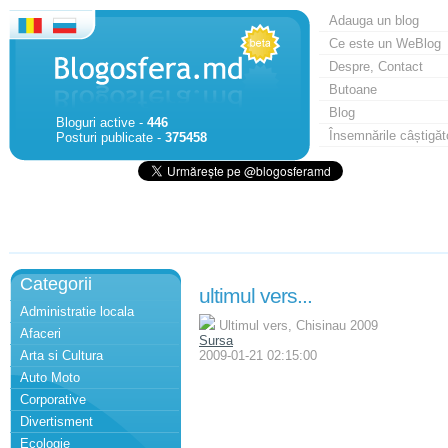
Adauga un blog
Ce este un WeBlog
Despre, Contact
Butoane
Blog
Bloguri active -
446
Însemnările câștigăt
Posturi publicate -
375458
Categorii
ultimul vers...
Administratie locala
Ultimul vers, Chisinau 2009
Afaceri
Sursa
Arta si Cultura
2009-01-21 02:15:00
Auto Moto
Corporative
Divertisment
Ecologie