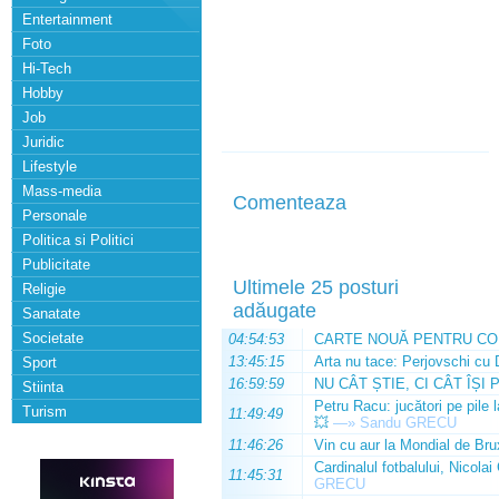
Entertainment
Foto
Hi-Tech
Hobby
Job
Juridic
Lifestyle
Mass-media
Comenteaza
Personale
Politica si Politici
Publicitate
Ultimele 25 posturi
Religie
adăugate
Sanatate
Societate
04:54:53
CARTE NOUĂ PENTRU CO
13:45:15
Arta nu tace: Perjovschi cu 
Sport
16:59:59
NU CÂT ȘTIE, CI CÂT ÎȘI 
Stiinta
Petru Racu: jucători pe pile 
Turism
11:49:49
💥
—»
Sandu GRECU
11:46:26
Vin cu aur la Mondial de Bru
Cardinalul fotbalului, Nicolai
11:45:31
GRECU