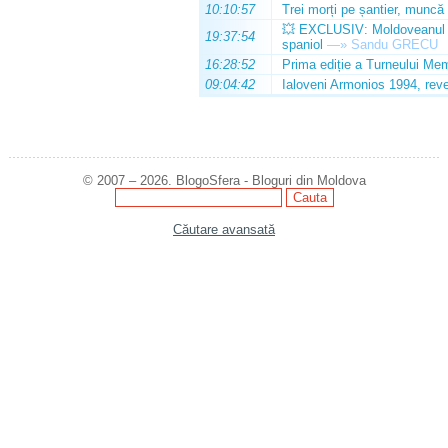
10:10:57
Trei morți pe șantier, muncă 
💥 EXCLUSIV: Moldoveanul Da
19:37:54
spaniol
—»
Sandu GRECU
16:28:52
Prima ediție a Turneului Mem
09:04:42
Ialoveni Armonios 1994, reve
© 2007 – 2026. BlogoSfera - Bloguri din Moldova
Căutare avansată