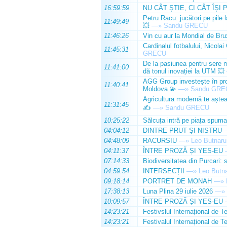
16:59:59
NU CÂT ȘTIE, CI CÂT ÎȘI 
Petru Racu: jucători pe pile 
11:49:49
💥
—»
Sandu GRECU
11:46:26
Vin cu aur la Mondial de Bru
Cardinalul fotbalului, Nicolai
11:45:31
GRECU
De la pasiunea pentru sere m
11:41:00
dă tonul inovației la UTM 💥
AGG Group investește în prod
11:40:41
Moldova 💫
—»
Sandu GRE
Agricultura modernă te așteap
11:31:45
✍️
—»
Sandu GRECU
10:25:22
Sălcuța intră pe piața spuma
04:04:12
DINTRE PRUT ȘI NISTRU
04:48:09
RACURSIU
—»
Leo Butnaru
04:11:37
ÎNTRE PROZĂ ȘI YES-EU
07:14:33
Biodiversitatea din Purcari: 
04:59:54
INTERSECȚII
—»
Leo Butn
09:18:14
PORTRET DE MONAH
—»
17:38:13
Luna Plina 29 iulie 2026
—»
10:09:57
ÎNTRE PROZĂ ȘI YES-EU
14:23:21
Festivslul Internațional de T
14:23:21
Festivalul Internațional de T