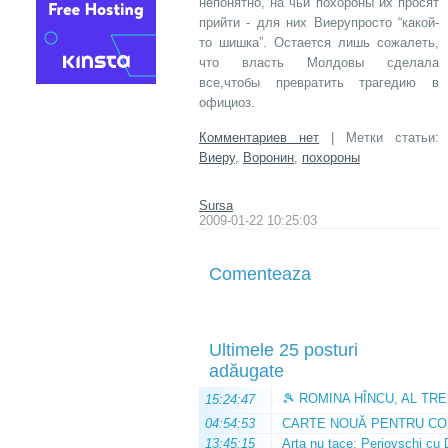
непонятно, на чьи похороны их просят
прийти - для них Виерупросто “какой-
то шишка”. Остается лишь сожалеть,
что власть Молдовы сделала
все,чтобы превратить трагедию в
официоз.
Комментариев нет
| Метки статьи:
Виеру
,
Воронин
,
похороны
Sursa
2009-01-22 10:25:03
Comenteaza
Ultimele 25 posturi
adăugate
🎾 ROMINA HÎNCU, AL TRE
15:24:47
04:54:53
CARTE NOUĂ PENTRU CO
13:45:15
Arta nu tace: Perjovschi cu 