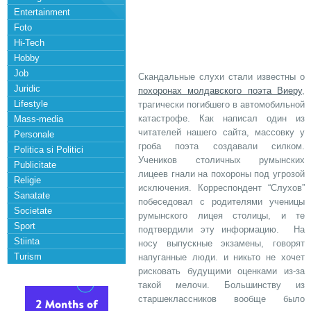
Entertainment
Foto
Hi-Tech
Hobby
Job
Скандальные слухи стали известны о
Juridic
похоронах молдавского поэта Виеру
,
Lifestyle
трагически погибшего в автомобильной
катастрофе. Как написал один из
Mass-media
читателей нашего сайта, массовку у
Personale
гроба поэта создавали силком.
Politica si Politici
Учеников столичных румынских
Publicitate
лицеев гнали на похороны под угрозой
Religie
исключения. Корреспондент “Слухов”
Sanatate
побеседовал с родителями ученицы
Societate
румынского лицея столицы, и те
Sport
подтвердили эту информацию. На
Stiinta
носу выпускные экзамены, говорят
Turism
напуганные люди. и никьто не хочет
рисковать будущими оценками из-за
такой мелочи. Большинству из
старшеклассников вообще было