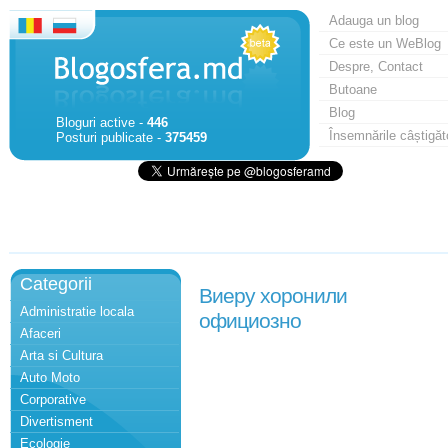
Adauga un blog
Ce este un WeBlog
Despre, Contact
Butoane
Blog
Bloguri active -
446
Însemnările câștigăt
Posturi publicate -
375459
Categorii
Виеру хоронили
Administratie locala
официозно
Afaceri
Arta si Cultura
Auto Moto
Corporative
Divertisment
Ecologie