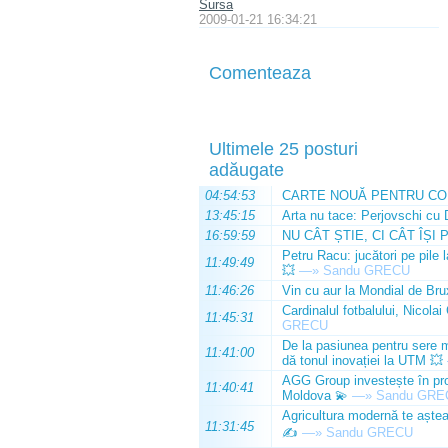
Sursa
2009-01-21 16:34:21
Comenteaza
Ultimele 25 posturi
adăugate
04:54:53
CARTE NOUĂ PENTRU CO
13:45:15
Arta nu tace: Perjovschi cu 
16:59:59
NU CÂT ȘTIE, CI CÂT ÎȘI 
Petru Racu: jucători pe pile 
11:49:49
💥
—»
Sandu GRECU
11:46:26
Vin cu aur la Mondial de Bru
Cardinalul fotbalului, Nicolai
11:45:31
GRECU
De la pasiunea pentru sere m
11:41:00
dă tonul inovației la UTM 💥
AGG Group investește în prod
11:40:41
Moldova 💫
—»
Sandu GRE
Agricultura modernă te așteap
11:31:45
✍️
—»
Sandu GRECU