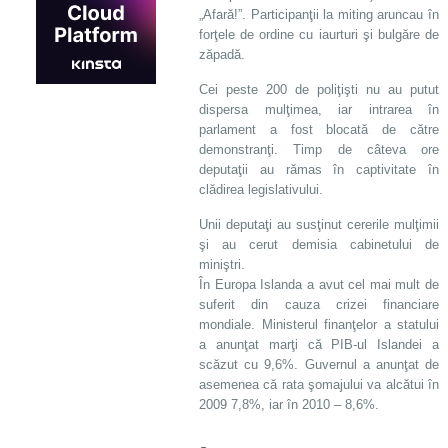
„Afară!”. Participanţii la miting aruncau în
forţele de ordine cu iaurturi şi bulgăre de
zăpadă.
Cei peste 200 de poliţişti nu au putut
dispersa mulţimea, iar intrarea în
parlament a fost blocată de către
demonstranţi. Timp de câteva ore
deputaţii au rămas în captivitate în
clădirea legislativului.
Unii deputaţi au susţinut cererile mulţimii
şi au cerut demisia cabinetului de
miniştri.
În Europa Islanda a avut cel mai mult de
suferit din cauza crizei financiare
mondiale. Ministerul finanţelor a statului
a anunţat marţi că PIB-ul Islandei a
scăzut cu 9,6%. Guvernul a anunţat de
asemenea că rata şomajului va alcătui în
2009 7,8%, iar în 2010 – 8,6%.