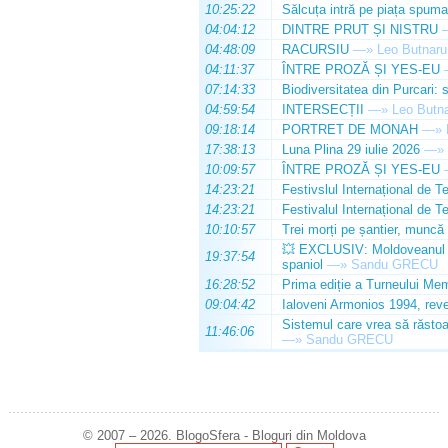
10:25:22
Sălcuța intră pe piața spuma
04:04:12
DINTRE PRUT ȘI NISTRU
04:48:09
RACURSIU
—»
Leo Butnaru
04:11:37
ÎNTRE PROZĂ ȘI YES-EU
07:14:33
Biodiversitatea din Purcari: 
04:59:54
INTERSECȚII
—»
Leo Butn
09:18:14
PORTRET DE MONAH
—»
17:38:13
Luna Plina 29 iulie 2026
—»
10:09:57
ÎNTRE PROZĂ ȘI YES-EU
14:23:21
Festivslul Internațional de T
14:23:21
Festivalul Internațional de T
10:10:57
Trei morți pe șantier, muncă 
💥 EXCLUSIV: Moldoveanul Da
19:37:54
spaniol
—»
Sandu GRECU
16:28:52
Prima ediție a Turneului Mem
09:04:42
Ialoveni Armonios 1994, reve
Sistemul care vrea să răstoa
11:46:06
—»
Sandu GRECU
© 2007 – 2026. BlogoSfera - Bloguri din Moldova