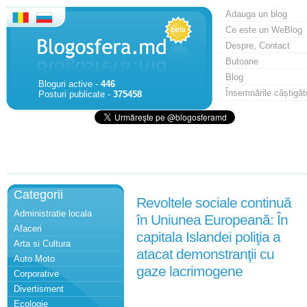
Adauga un blog
Ce este un WeBlog
Despre, Contact
Butoane
Blog
Bloguri active -
446
Însemnările câștigăt
Posturi publicate -
375458
Categorii
Revoltele sociale continuă
Administratie locala
în Uniunea Europeană: În
Afaceri
capitala Islandei poliţia a
Arta si Cultura
atacat demonstranţii cu
Auto Moto
gaze lacrimogene
Corporative
Divertisment
Ecologie