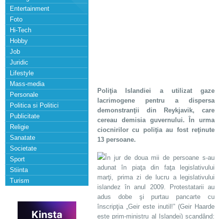
Entertainment
Foto
Hi-Tech
Hobby
Job
Juridic
Lifestyle
Mass-media
Poliţia Islandiei a utilizat gaze
Personale
lacrimogene pentru a dispersa
Politica si Politici
demonstranţii din Reykjavik, care
Publicitate
cereau demisia guvernului. În urma
Religie
ciocnirilor cu poliţia au fost reţinute
Sanatate
13 persoane.
Societate
În jur de doua mii de persoane s-au
Sport
adunat în piaţa din faţa legislativului
Stiinta
marţi, prima zi de lucru a legislativului
Turism
islandez în anul 2009. Protestatarii au
adus dobe şi purtau pancarte cu
înscripţia „Geir este inutil!” (Geir Haarde
este prim-ministru al Islandei) scandând: