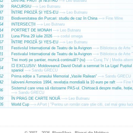
12
DINTRE PRUT ȘI NISTRU
—»
Leo Butnaru
09
RACURSIU
—»
Leo Butnaru
37
ÎNTRE PROZĂ ȘI YES-EU
—»
Leo Butnaru
33
Biodiversitatea din Purcari: studiu de caz în China
—»
Fine Wine
54
INTERSECȚII
—»
Leo Butnaru
14
PORTRET DE MONAH
—»
Leo Butnaru
13
Luna Plina 29 iulie 2026
—»
codul omega
57
ÎNTRE PROZĂ ȘI YES-EU
—»
Leo Butnaru
21
Festivslul Internațional de Teatru de la Avignon
—»
Biblioteca de Arte 
21
Festivalul Internațional de Teatru de la Avignon
—»
Biblioteca de Arte 
57
Trei morți pe șantier, muncă continuă!? (ru)
—»
Curaj.TV | Media altern
💥 EXCLUSIV: Moldoveanul David Ostafi a semnat în La Liga! Puștiul d
54
spaniol
—»
Sandu GRECU
52
Prima ediție a Turneului Memorial „Vasile Railean”
—»
Sandu GRECU
42
Ialoveni Armonios 1994, revelația mondială la 10 euro pe raft
—»
Fine 
Sistemul care vrea să răstoarne PAS-ul. Chirtoacă despre mafie, hoție, 
06
—»
Sandu GRECU
29
ÎN PRAG DE CARTE NOUĂ
—»
Leo Butnaru
05
World Cup
—»
APort | "Pentru un român care știe citi, cel mai greu luc
© 2007 – 2026. BlogoSfera - Bloguri din Moldova