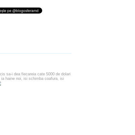
cis sa-i dea fiecareia cate 5000 de dolari
 ia haine noi, isi schimba coafura, isi