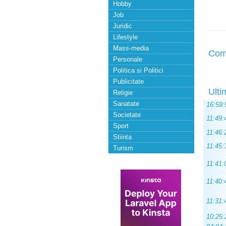
Hobby
Job
Juridic
Lifestyle
Mass-media
Com
Personale
Politica si Politici
Publicitate
Ulti
Religie
Sanatate
16:59:
Societate
11:49:
Sport
11:46:
Stiinta
11:45:
Turism
11:41:
11:40:
11:31:
10:25: