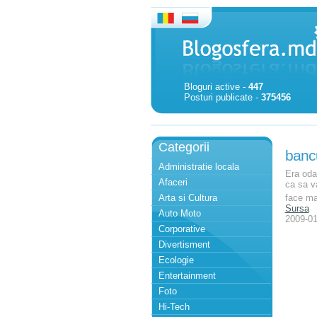
Bloguri active -
447
Posturi publicate -
375456
Categorii
bancu
Administratie locala
Era odat
Afaceri
ca sa va
Arta si Cultura
face man
Sursa
Auto Moto
2009-01
Corporative
Divertisment
Ecologie
Entertainment
Foto
Hi-Tech