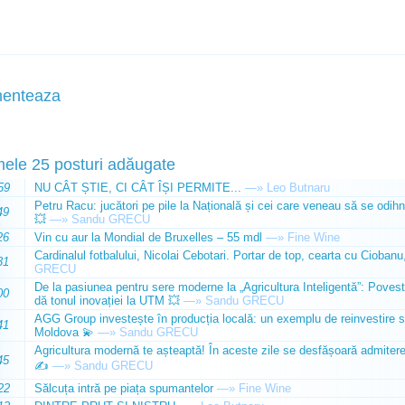
enteaza
mele 25 posturi adăugate
59
NU CÂT ȘTIE, CI CÂT ÎȘI PERMITE...
—»
Leo Butnaru
Petru Racu: jucători pe pile la Națională și cei care veneau să se odihn
49
💥
—»
Sandu GRECU
26
Vin cu aur la Mondial de Bruxelles – 55 mdl
—»
Fine Wine
Cardinalul fotbalului, Nicolai Cebotari. Portar de top, cearta cu Ciobanu,
31
GRECU
De la pasiunea pentru sere moderne la „Agricultura Inteligentă”: Poves
00
dă tonul inovației la UTM 💥
—»
Sandu GRECU
AGG Group investește în producția locală: un exemplu de reinvestire s
41
Moldova 💫
—»
Sandu GRECU
Agricultura modernă te așteaptă! În aceste zile se desfășoară admiterea 
45
✍️
—»
Sandu GRECU
22
Sălcuța intră pe piața spumantelor
—»
Fine Wine