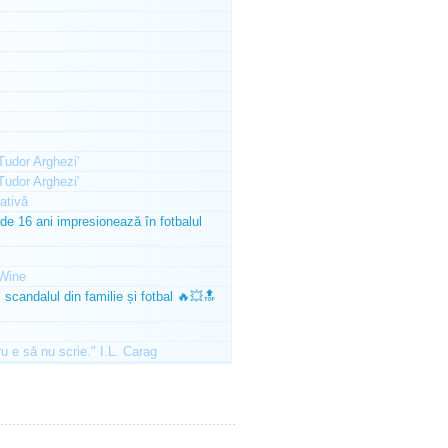
'Tudor Arghezi'
'Tudor Arghezi'
ativă
e 16 ani impresionează în fotbalul
Wine
scandalul din familie și fotbal 🔥💥🔝
ru e să nu scrie." I.L. Carag