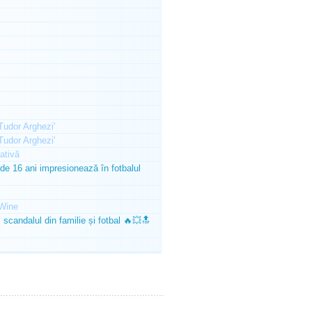
'Tudor Arghezi'
'Tudor Arghezi'
ativă
e 16 ani impresionează în fotbalul
Wine
scandalul din familie și fotbal 🔥💥🔝