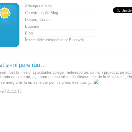
Adauga un blog
Ce este un WeBlog
Despre, Contact
Butoane
Blog
Însemnările câștigătorilor Blogovăț
et şi-mi pare rău…
-am fost la nivelul aşteptărilor colegei mele-reporter, că i-am provocat pe sob
atoria de gazetari, aşa cum puteau să se desfăşoare cei de la Moldova 1, Rad
se merg umil la ei, să le cer permisiunea, eventual [...]
-20 21:21:13