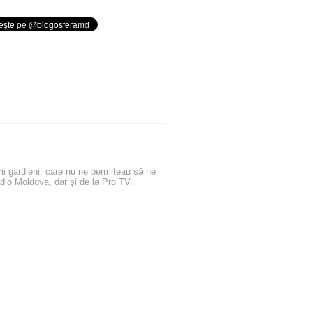
rii gardieni, care nu ne permiteau să ne
io Moldova, dar şi de la Pro TV.