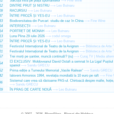
22
Sălcuța intră pe piața spumantelor
—»
Fine Wine
12
DINTRE PRUT ȘI NISTRU
—»
Leo Butnaru
09
RACURSIU
—»
Leo Butnaru
37
ÎNTRE PROZĂ ȘI YES-EU
—»
Leo Butnaru
33
Biodiversitatea din Purcari: studiu de caz în China
—»
Fine Wine
54
INTERSECȚII
—»
Leo Butnaru
14
PORTRET DE MONAH
—»
Leo Butnaru
13
Luna Plina 29 iulie 2026
—»
codul omega
57
ÎNTRE PROZĂ ȘI YES-EU
—»
Leo Butnaru
21
Festivslul Internațional de Teatru de la Avignon
—»
Biblioteca de Arte 
21
Festivalul Internațional de Teatru de la Avignon
—»
Biblioteca de Arte 
57
Trei morți pe șantier, muncă continuă!? (ru)
—»
Curaj.TV | Media altern
💥 EXCLUSIV: Moldoveanul David Ostafi a semnat în La Liga! Puștiul d
54
spaniol
—»
Sandu GRECU
52
Prima ediție a Turneului Memorial „Vasile Railean”
—»
Sandu GRECU
42
Ialoveni Armonios 1994, revelația mondială la 10 euro pe raft
—»
Fine 
Sistemul care vrea să răstoarne PAS-ul. Chirtoacă despre mafie, hoție, 
06
—»
Sandu GRECU
29
ÎN PRAG DE CARTE NOUĂ
—»
Leo Butnaru
© 2007 – 2026. BlogoSfera - Bloguri din Moldova