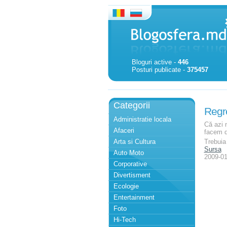
Bloguri active -
446
Posturi publicate -
375457
Categorii
Regr
Administratie locala
Că azi n
Afaceri
facem d
Arta si Cultura
Trebuia 
Sursa
Auto Moto
2009-01
Corporative
Divertisment
Ecologie
Entertainment
Foto
Hi-Tech