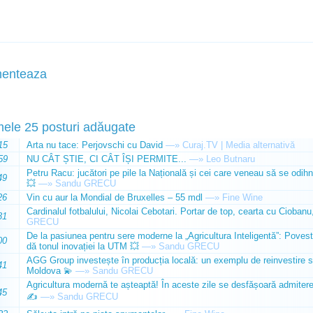
enteaza
mele 25 posturi adăugate
15
Arta nu tace: Perjovschi cu David
—»
Curaj.TV | Media alternativă
59
NU CÂT ȘTIE, CI CÂT ÎȘI PERMITE...
—»
Leo Butnaru
Petru Racu: jucători pe pile la Națională și cei care veneau să se odihn
49
💥
—»
Sandu GRECU
26
Vin cu aur la Mondial de Bruxelles – 55 mdl
—»
Fine Wine
Cardinalul fotbalului, Nicolai Cebotari. Portar de top, cearta cu Ciobanu,
31
GRECU
De la pasiunea pentru sere moderne la „Agricultura Inteligentă”: Poves
00
dă tonul inovației la UTM 💥
—»
Sandu GRECU
AGG Group investește în producția locală: un exemplu de reinvestire s
41
Moldova 💫
—»
Sandu GRECU
Agricultura modernă te așteaptă! În aceste zile se desfășoară admiterea 
45
✍️
—»
Sandu GRECU