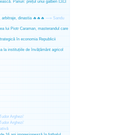
ească. Pariuri: prețul unui galben 💥💥
 arbitraje, dinastia 🔥🔥🔥
—»
Sandu
tea lui Piotr Caraman, masterandul care
trategică în economia Republicii
la instituțiile de învățământ agricol
'Tudor Arghezi'
'Tudor Arghezi'
ativă
e 16 ani impresionează în fotbalul