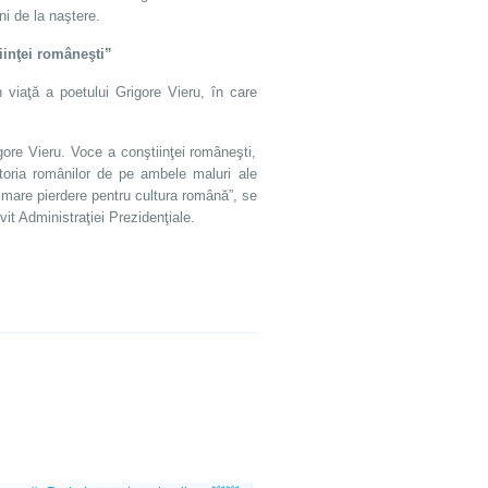
i de la naştere.
iinţei româneşti”
viaţă a poetului Grigore Vieru, în care
gore Vieru. Voce a conştiinţei româneşti,
toria românilor de pe ambele maluri ale
 o mare pierdere pentru cultura română”, se
t Administraţiei Prezidenţiale.