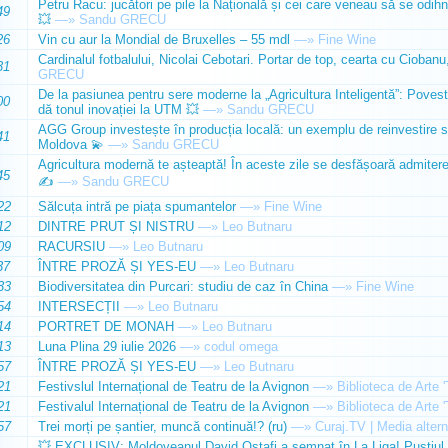
Petru Racu: jucători pe pile la Națională și cei care veneau să se odihn
49
💥
—»
Sandu GRECU
26
Vin cu aur la Mondial de Bruxelles – 55 mdl
—»
Fine Wine
Cardinalul fotbalului, Nicolai Cebotari. Portar de top, cearta cu Ciobanu,
31
GRECU
De la pasiunea pentru sere moderne la „Agricultura Inteligentă”: Poves
00
dă tonul inovației la UTM 💥
—»
Sandu GRECU
AGG Group investește în producția locală: un exemplu de reinvestire s
41
Moldova 💫
—»
Sandu GRECU
Agricultura modernă te așteaptă! În aceste zile se desfășoară admiterea 
45
✍️
—»
Sandu GRECU
22
Sălcuța intră pe piața spumantelor
—»
Fine Wine
12
DINTRE PRUT ȘI NISTRU
—»
Leo Butnaru
09
RACURSIU
—»
Leo Butnaru
37
ÎNTRE PROZĂ ȘI YES-EU
—»
Leo Butnaru
33
Biodiversitatea din Purcari: studiu de caz în China
—»
Fine Wine
54
INTERSECȚII
—»
Leo Butnaru
14
PORTRET DE MONAH
—»
Leo Butnaru
13
Luna Plina 29 iulie 2026
—»
codul omega
57
ÎNTRE PROZĂ ȘI YES-EU
—»
Leo Butnaru
21
Festivslul Internațional de Teatru de la Avignon
—»
Biblioteca de Arte 
21
Festivalul Internațional de Teatru de la Avignon
—»
Biblioteca de Arte 
57
Trei morți pe șantier, muncă continuă!? (ru)
—»
Curaj.TV | Media altern
💥 EXCLUSIV: Moldoveanul David Ostafi a semnat în La Liga! Puștiul d