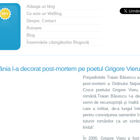
Adauga un blog
Ce este un WeBlog
Despre, Contact
Butoane
Blog
Însemnările câștigătorilor Blogovăț
ia l-a decorat post-mortem pe poetul Grigore Vier
Preşedintele Traian Băsescu a s
post-mortem a Ordinului Naţi
Cruce poetului Grigore Vieru,
română.Traian Băsescu l-a de
semn de recunoştinţă şi înaltă 
care a militat, de-a lungul înt
pentru convieţuirea oamenilor î
tuturor românilor ca un simbol
limbă”.
În 2000, Grigore Vieru a fos