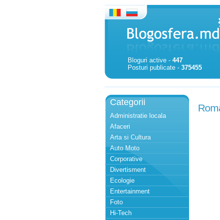
Bloguri active -
447
Posturi publicate -
375455
Categorii
Român
Administratie locala
Afaceri
Arta si Cultura
Auto Moto
Corporative
Divertisment
Ecologie
Entertainment
Foto
Hi-Tech