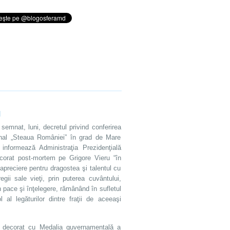
u
emnat, luni, decretul privind conferirea
onal „Steaua României” în grad de Mare
 informează Administraţia Prezidenţială
corat post-mortem pe Grigore Vieru “în
apreciere pentru dragostea şi talentul cu
regii sale vieţi, prin puterea cuvântului,
n pace şi înţelegere, rămânând în sufletul
 al legăturilor dintre fraţii de aceeaşi
t decorat cu Medalia guvernamentală a