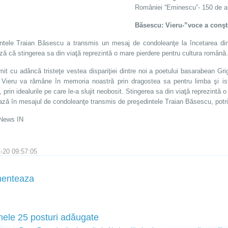
României “Eminescu”- 150 de an
Băsescu: Vieru-”voce a conşt
ntele Traian Băsescu a transmis un mesaj de condoleanţe la încetarea din 
ază că stingerea sa din viaţă reprezintă o mare pierdere pentru cultura română.
mit cu adâncă tristeţe vestea dispariţiei dintre noi a poetului basarabean Gri
 Vieru va rămâne în memoria noastră prin dragostea sa pentru limba şi is
, prin idealurile pe care le-a slujit neobosit. Stingerea sa din viaţă reprezintă
ază în mesajul de condoleanţe transmis de preşedintele Traian Băsescu, potrivi
News IN
-20 09:57:05
enteaza
mele 25 posturi adăugate