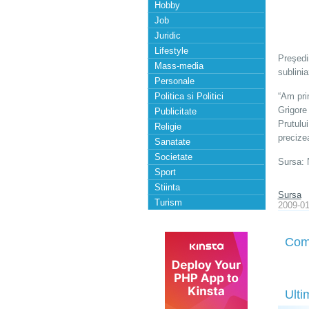
Hobby
Job
Juridic
Lifestyle
Preşedi
Mass-media
sublini
Personale
Politica si Politici
“Am pri
Grigore
Publicitate
Prutului
Religie
precize
Sanatate
Societate
Sursa: 
Sport
Stiinta
Sursa
Turism
2009-01
Com
Ulti