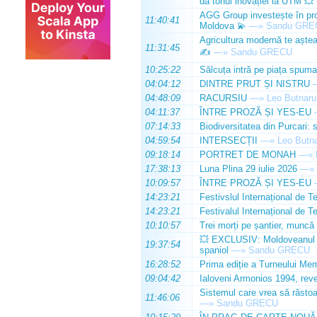
dă tonul inovației la UTM 💥
AGG Group investește în prod
11:40:41
Moldova 💫
—»
Sandu GRE
Agricultura modernă te așteap
11:31:45
✍️
—»
Sandu GRECU
10:25:22
Sălcuța intră pe piața spuma
04:04:12
DINTRE PRUT ȘI NISTRU
04:48:09
RACURSIU
—»
Leo Butnaru
04:11:37
ÎNTRE PROZĂ ȘI YES-EU
07:14:33
Biodiversitatea din Purcari: 
04:59:54
INTERSECȚII
—»
Leo Butn
09:18:14
PORTRET DE MONAH
—»
17:38:13
Luna Plina 29 iulie 2026
—»
10:09:57
ÎNTRE PROZĂ ȘI YES-EU
14:23:21
Festivslul Internațional de T
14:23:21
Festivalul Internațional de T
10:10:57
Trei morți pe șantier, muncă 
💥 EXCLUSIV: Moldoveanul Da
19:37:54
spaniol
—»
Sandu GRECU
16:28:52
Prima ediție a Turneului Mem
09:04:42
Ialoveni Armonios 1994, reve
Sistemul care vrea să răstoa
11:46:06
—»
Sandu GRECU