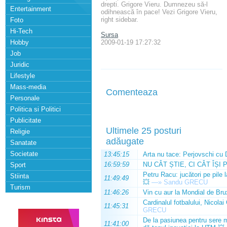
drepti. Grigore Vieru. Dumnezeu să-l
Entertainment
odihnească în pace! Vezi Grigore Vieru,
right sidebar.
Foto
Hi-Tech
Sursa
Hobby
2009-01-19 17:27:32
Job
Juridic
Lifestyle
Mass-media
Comenteaza
Personale
Politica si Politici
Publicitate
Ultimele 25 posturi
Religie
adăugate
Sanatate
Societate
13:45:15
Arta nu tace: Perjovschi cu 
16:59:59
NU CÂT ȘTIE, CI CÂT ÎȘI 
Sport
Petru Racu: jucători pe pile 
Stiinta
11:49:49
💥
—»
Sandu GRECU
Turism
11:46:26
Vin cu aur la Mondial de Bru
Cardinalul fotbalului, Nicolai
11:45:31
GRECU
De la pasiunea pentru sere m
11:41:00