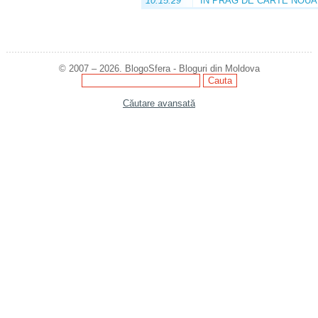
10:15:29
ÎN PRAG DE CARTE NOUĂ
© 2007 – 2026. BlogoSfera - Bloguri din Moldova
Căutare avansată