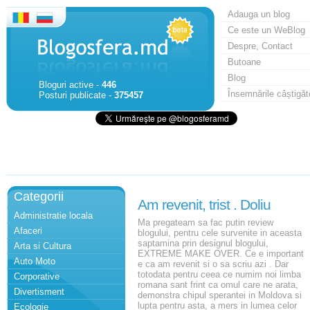
Adauga un blog
Ce este un WeBlog
Despre, Contact
Butoane
Blog
Bloguri active -
446
Însemnările câștigăt
Posturi publicate -
375457
Categorii
Am revenit, trist . Doliu
Administratie locala
Ma pregateam sa fac putin review
Afaceri
blogului, pentru cele survenite in aceasta
saptamina prin designul blogului,
Arta si Cultura
EXTREME MAKE OVER. Ce e important
Auto Moto
e ca am revenit si o sa scriu azi . Dar
totodata pentru ceea ce numim noi limba
Corporative
romana sant frint ca omul care ne arata,
Divertisment
demonstra chipul sperantei in Moldova si
lupta pentru asta, a mers in lumea celor
Ecologie