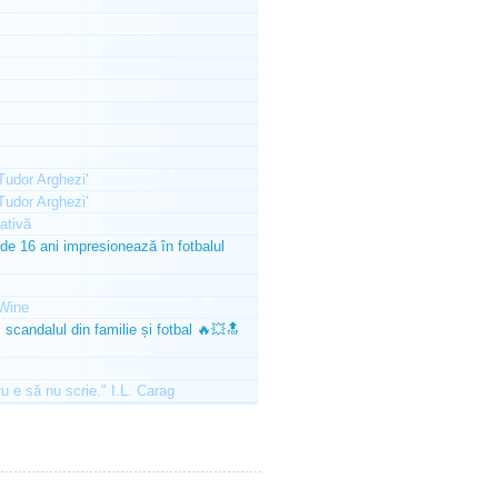
'Tudor Arghezi'
'Tudor Arghezi'
ativă
e 16 ani impresionează în fotbalul
Wine
scandalul din familie și fotbal 🔥💥🔝
ru e să nu scrie." I.L. Carag