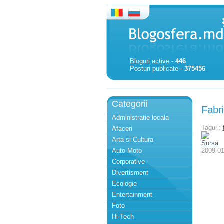
Bloguri active -
446
Posturi publicate -
375456
Categorii
Fabri
Administratie locala
Taguri:
Afaceri
Arta si Cultura
Sursa
Auto Moto
2009-01
Corporative
Divertisment
Ecologie
Entertainment
Foto
Hi-Tech