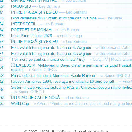
12
DINTRE PRUT ȘI NISTRU
—»
Leo Butnaru
09
RACURSIU
—»
Leo Butnaru
37
ÎNTRE PROZĂ ȘI YES-EU
—»
Leo Butnaru
33
Biodiversitatea din Purcari: studiu de caz în China
—»
Fine Wine
54
INTERSECȚII
—»
Leo Butnaru
14
PORTRET DE MONAH
—»
Leo Butnaru
13
Luna Plina 29 iulie 2026
—»
codul omega
57
ÎNTRE PROZĂ ȘI YES-EU
—»
Leo Butnaru
21
Festivslul Internațional de Teatru de la Avignon
—»
Biblioteca de Arte 
21
Festivalul Internațional de Teatru de la Avignon
—»
Biblioteca de Arte 
57
Trei morți pe șantier, muncă continuă!? (ru)
—»
Curaj.TV | Media altern
💥 EXCLUSIV: Moldoveanul David Ostafi a semnat în La Liga! Puștiul d
54
spaniol
—»
Sandu GRECU
52
Prima ediție a Turneului Memorial „Vasile Railean”
—»
Sandu GRECU
42
Ialoveni Armonios 1994, revelația mondială la 10 euro pe raft
—»
Fine 
Sistemul care vrea să răstoarne PAS-ul. Chirtoacă despre mafie, hoție, 
06
—»
Sandu GRECU
29
ÎN PRAG DE CARTE NOUĂ
—»
Leo Butnaru
05
World Cup
—»
APort | "Pentru un român care știe citi, cel mai greu luc
© 2007 – 2026. BlogoSfera - Bloguri din Moldova