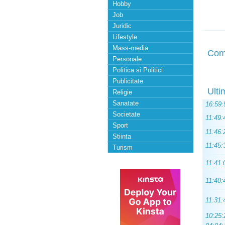
Hobby
Job
Juridic
Lifestyle
Mass-media
Com
Personale
Politica si Politici
Publicitate
Ulti
Religie
Sanatate
16:59:
Societate
11:49:
Sport
11:46:
Stiinta
11:45:
Turism
11:41:
11:40:
11:31:
10:25: