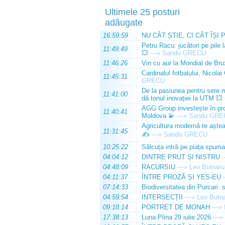
Ultimele 25 posturi
adăugate
16:59:59
NU CÂT ȘTIE, CI CÂT ÎȘI 
Petru Racu: jucători pe pile 
11:49:49
💥
—»
Sandu GRECU
11:46:26
Vin cu aur la Mondial de Bru
Cardinalul fotbalului, Nicolai
11:45:31
GRECU
De la pasiunea pentru sere m
11:41:00
dă tonul inovației la UTM 💥
AGG Group investește în prod
11:40:41
Moldova 💫
—»
Sandu GRE
Agricultura modernă te așteap
11:31:45
✍️
—»
Sandu GRECU
10:25:22
Sălcuța intră pe piața spuma
04:04:12
DINTRE PRUT ȘI NISTRU
04:48:09
RACURSIU
—»
Leo Butnaru
04:11:37
ÎNTRE PROZĂ ȘI YES-EU
07:14:33
Biodiversitatea din Purcari: 
04:59:54
INTERSECȚII
—»
Leo Butn
09:18:14
PORTRET DE MONAH
—»
17:38:13
Luna Plina 29 iulie 2026
—»