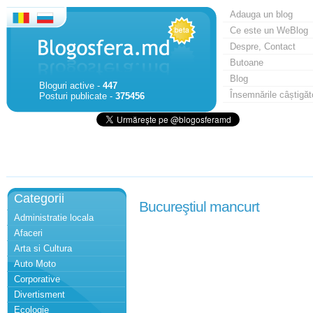
Adauga un blog
Ce este un WeBlog
Despre, Contact
Butoane
Blog
Bloguri active -
447
Însemnările câștigăt
Posturi publicate -
375456
Categorii
Bucureştiul mancurt
Administratie locala
Afaceri
Arta si Cultura
Auto Moto
Corporative
Divertisment
Ecologie