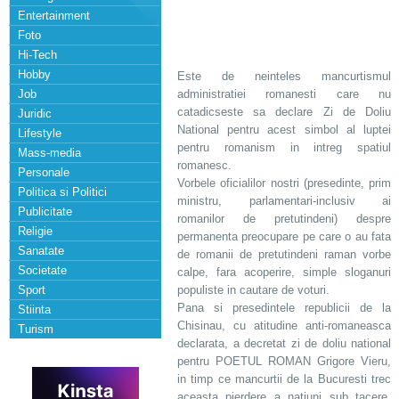
Entertainment
Foto
Hi-Tech
Hobby
Este de neinteles mancurtismul
Job
administratiei romanesti care nu
catadicseste sa declare Zi de Doliu
Juridic
National pentru acest simbol al luptei
Lifestyle
pentru romanism in intreg spatiul
Mass-media
romanesc.
Personale
Vorbele oficialilor nostri (presedinte, prim
Politica si Politici
ministru, parlamentari-inclusiv ai
Publicitate
romanilor de pretutindeni) despre
Religie
permanenta preocupare pe care o au fata
Sanatate
de romanii de pretutindeni raman vorbe
Societate
calpe, fara acoperire, simple sloganuri
Sport
populiste in cautare de voturi.
Pana si presedintele republicii de la
Stiinta
Chisinau, cu atitudine anti-romaneasca
Turism
declarata, a decretat zi de doliu national
pentru POETUL ROMAN Grigore Vieru,
in timp ce mancurtii de la Bucuresti trec
aceasta pierdere a natiuni sub tacere,