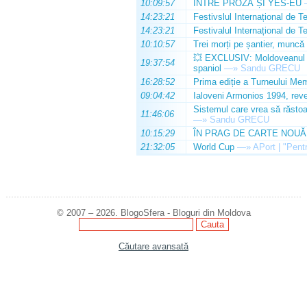
10:09:57
ÎNTRE PROZĂ ȘI YES-EU
14:23:21
Festivslul Internațional de T
14:23:21
Festivalul Internațional de T
10:10:57
Trei morți pe șantier, muncă 
💥 EXCLUSIV: Moldoveanul Da
19:37:54
spaniol
—»
Sandu GRECU
16:28:52
Prima ediție a Turneului Mem
09:04:42
Ialoveni Armonios 1994, reve
Sistemul care vrea să răstoa
11:46:06
—»
Sandu GRECU
10:15:29
ÎN PRAG DE CARTE NOUĂ
21:32:05
World Cup
—»
APort | "Pentr
© 2007 – 2026. BlogoSfera - Bloguri din Moldova
Căutare avansată