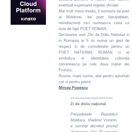
eventual exprimand regrete oficiale.
Mai mult mass-media, il numeste ba poet
al Moldovei, ba poet basarabean,
neindraznind sa-l numeasca ceea ce
este de fapt POET ROMAN.
Declararea unei Zile de Doliu National si
in Romania ar fi nu numai un gest de
respect si de consideratie pentru un
POET NATIONAL ROMAN, ci ar
simboliza si identitatea culturala
romaneasca pe cele doua maluri ale
Prutului.
Rusine, mare rusine, atat pentru autoritati
cat si pentru presa.
Mircea Popescu
==================
Zi de doliu naţional
Preşedintele Republicii
Moldova, Vladimir Voronin,
a semnat decretul privind
declararea zilei 20 ianuarie