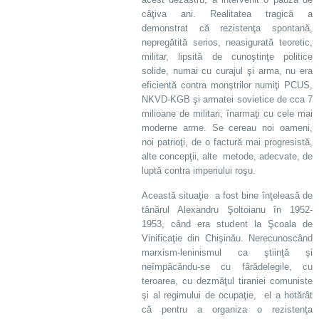
câţiva ani. Realitatea tragică a
demonstrat că rezistenţa spontană,
nepregătită serios, neasigurată teoretic,
militar, lipsită de cunoştinţe politice
solide, numai cu curajul şi arma, nu era
eficientă contra monştrilor numiţi PCUS,
NKVD-KGB şi armatei sovietice de cca 7
milioane de militari, înarmaţi cu cele mai
moderne arme. Se cereau noi oameni,
noi patrioţi, de o factură mai progresistă,
alte concepţii, alte metode, adecvate, de
luptă contra imperiului roşu.
Această situaţie a fost bine înţeleasă de
tânărul Alexandru Şoltoianu în 1952-
1953, când era student la Şcoala de
Vinificaţie din Chişinău. Nerecunoscând
marxism-leninismul ca ştiinţă şi
neîmpăcându-se cu fărădelegile, cu
teroarea, cu dezmăţul tiraniei comuniste
şi al regimului de ocupaţie, el a hotărât
că pentru a organiza o rezistenţa