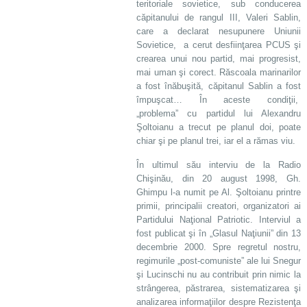
teritoriale sovietice, sub conducerea
căpitanului de rangul III, Valeri Sablin,
care a declarat nesupunere Uniunii
Sovietice, a cerut desfiinţarea PCUS şi
crearea unui nou partid, mai progresist,
mai uman şi corect. Răscoala marinarilor
a fost înăbuşită, căpitanul Sablin a fost
împuşcat… În aceste condiţii,
„problema” cu partidul lui Alexandru
Şoltoianu a trecut pe planul doi, poate
chiar şi pe planul trei, iar el a rămas viu.
În ultimul său interviu de la Radio
Chişinău, din 20 august 1998, Gh.
Ghimpu l-a numit pe Al. Şoltoianu printre
primii, principalii creatori, organizatori ai
Partidului Naţional Patriotic. Interviul a
fost publicat şi în „Glasul Naţiunii” din 13
decembrie 2000. Spre regretul nostru,
regimurile „post-comuniste” ale lui Snegur
şi Lucinschi nu au contribuit prin nimic la
strângerea, păstrarea, sistematizarea şi
analizarea informaţiilor despre Rezistenţa