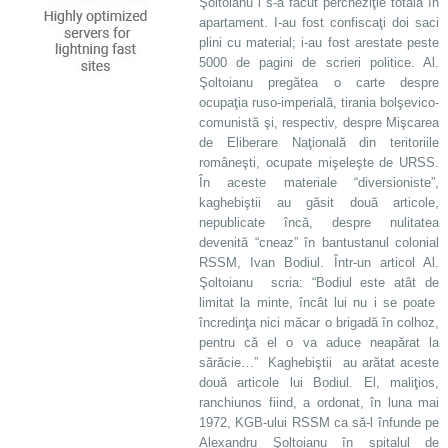
Şoltoianu i s-a făcut percheziţie totală în
apartament. I-au fost confiscaţi doi saci
plini cu material; i-au fost arestate peste
5000 de pagini de scrieri politice. Al.
Şoltoianu pregătea o carte despre
ocupaţia ruso-imperială, tirania bolşevico-
comunistă şi, respectiv, despre Mişcarea
de Eliberare Naţională din teritoriile
româneşti, ocupate mişeleşte de URSS.
În aceste materiale “diversioniste”,
kaghebiştii au găsit două articole,
nepublicate încă, despre nulitatea
devenită “cneaz” în bantustanul colonial
RSSM, Ivan Bodiul. Într-un articol Al.
Şoltoianu scria: “Bodiul este atât de
limitat la minte, încât lui nu i se poate
încredinţa nici măcar o brigadă în colhoz,
pentru că el o va aduce neapărat la
sărăcie…” Kaghebiştii au arătat aceste
două articole lui Bodiul. El, maliţios,
ranchiunos fiind, a ordonat, în luna mai
1972, KGB-ului RSSM ca să-l înfunde pe
Alexandru Şoltoianu în spitalul de