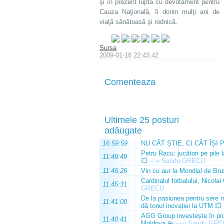
şi în prezent luptă cu devotament pentru
Cauza Naţională, îi dorim mulţi ani de
viaţă sănătoasă şi rodnică.
Sursa
2009-01-18 22:43:42
Comenteaza
Ultimele 25 posturi
adăugate
16:59:59
NU CÂT ȘTIE, CI CÂT ÎȘI 
Petru Racu: jucători pe pile 
11:49:49
💥
—»
Sandu GRECU
11:46:26
Vin cu aur la Mondial de Bru
Cardinalul fotbalului, Nicolai
11:45:31
GRECU
De la pasiunea pentru sere m
11:41:00
dă tonul inovației la UTM 💥
AGG Group investește în prod
11:40:41
Moldova 💫
—»
Sandu GRE