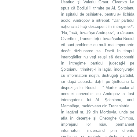
Usatiuc şi Valeriu Graur. Civertko i-a
spus că Bodiul îl trimite pe Al. Şoltoianu
în spitalul de psihiatrie, pentru a-l lichida
acolo. Andropov a întrebat: “Dar partidul
naţionalist l-aţi descoperit în întregime?”.
“Nu, încă, tovarăşe Andropov”, a răspuns
Civertko. „Transmiteţi-i tovarăşului Bodiul
că sunt probleme cu mult mai importante
decât răzbunarea sa. Dacă în timpul
interogărilor nu veţi reuşi să descoperiţi
în întregime partidul, judecaţi-l pe
Şoltoianu, trimiteţi-l în lagăr, înconjuraţi-l
cu informatorii noştri, distrugeţi partidul,
iar după aceasta daţi-l pe Şoltoianu la
dispoziţia lui Bodiul… ” Martor ocular al
acestei convorbiri cu Andropov a fost
interogatorul lui Al. Şoltoianu, unul
Mamalâga, moldovean din Transnistria.
În lagărul nr. 19 din Mordovia, unde se
afla în detenţie şi Gheorghe Ghimpu,
împrejurul lor roiau permanent
informatorii, încercând prin diferite
şiretlicuri şi metode sofisticate să-i