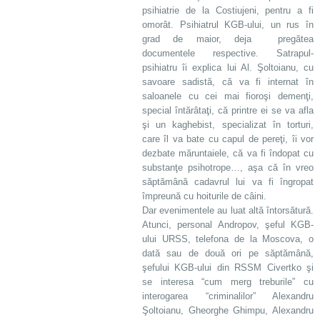
psihiatrie de la Costiujeni, pentru a fi
omorât. Psihiatrul KGB-ului, un rus în
grad de maior, deja pregătea
documentele respective. Satrapul-
psihiatru îi explica lui Al. Şoltoianu, cu
savoare sadistă, că va fi internat în
saloanele cu cei mai fioroşi demenţi,
special întărâtaţi, că printre ei se va afla
şi un kaghebist, specializat în torturi,
care îl va bate cu capul de pereţi, îi vor
dezbate măruntaiele, că va fi îndopat cu
substanţe psihotrope…, aşa că în vreo
săptămână cadavrul lui va fi îngropat
împreună cu hoiturile de câini.
Dar evenimentele au luat altă întorsătură.
Atunci, personal Andropov, şeful KGB-
ului URSS, telefona de la Moscova, o
dată sau de două ori pe săptămână,
şefului KGB-ului din RSSM Civertko şi
se interesa “cum merg treburile” cu
interogarea “criminalilor” Alexandru
Şoltoianu, Gheorghe Ghimpu, Alexandru