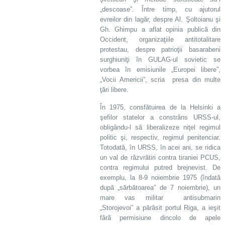
„descoase”. Între timp, cu ajutorul
evreilor din lagăr, despre Al. Şoltoianu şi
Gh. Ghimpu a aflat opinia publică din
Occident, organizaţiile antitotalitare
protestau, despre patrioţii basarabeni
surghiuniţi în GULAG-ul sovietic se
vorbea în emisiunile „Europei libere”,
„Vocii Americii”, scria presa din multe
ţări libere.
În 1975, consfătuirea de la Helsinki a
şefilor statelor a constrâns URSS-ul,
obligându-l să liberalizeze niţel regimul
politic şi, respectiv, regimul penitenciar.
Totodată, în URSS, în acei ani, se ridica
un val de răzvrătiri contra tiraniei PCUS,
contra regimului putred brejnevist. De
exemplu, la 8-9 noiembrie 1975 (îndată
după „sărbătoarea” de 7 noiembrie), un
mare vas militar antisubmarin
„Storojevoi” a părăsit portul Riga, a ieşit
fără permisiune dincolo de apele