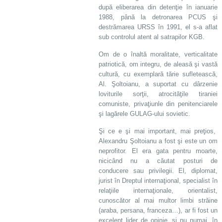
după eliberarea din detenţie în ianuarie
1988, până la detronarea PCUS şi
destrămarea URSS în 1991, el s-a aflat
sub controlul atent al satrapilor KGB.
Om de o înaltă moralitate, verticalitate
patriotică, om integru, de aleasă şi vastă
cultură, cu exemplară tărie sufletească,
Al. Şoltoianu, a suportat cu dârzenie
loviturile sorţii, atrocităţile tiraniei
comuniste, privaţiunle din penitenciarele
şi lagărele GULAG-ului sovietic.
Şi ce e şi mai important, mai preţios,
Alexandru Şoltoianu a fost şi este un om
neprofitor. El era gata pentru moarte,
nicicând nu a căutat posturi de
conducere sau privilegii. El, diplomat,
jurist în Dreptul internaţional, specialist în
relaţiile internaţionale, orientalist,
cunoscător al mai multor limbi străine
(araba, persana, franceza…), ar fi fost un
excelent lider de opinie, şi nu numai, în