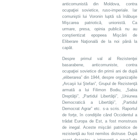
anticomunistă din Moldova, contra
ocupaţiei sovietice, ruso-imperiale. Iar
comuniştii lui Voronin luptă să înăbuşe
Mişcarea patriotică, unionistă. Ca
urmare, presa, opinia publică nu au
conştientizat epopeea Mişcării de
Eliberare Naţională de la noi până la
capăt.
Despre primul val al Rezistenţei
basarabene, anticomuniste, contra
ocupaţiei sovietice din primii ani de după
„eliberarea” din 1944, despre organizaţiile
„Arcaşii lui Ştefan”, Grupul de Rezistenţă
armată a lui Filimon Bodiu, „Sabia
Dreptăţii”, „Partidul Libertăţii”, „Uniunea
Democratică a Libertăţii”, „Partidul
Democrat Agrar” etc. s-a scris. Raportul
de forţe, în condiţiile când Occidentul a
trădat Europa de Est, a fost monstruos
de inegal. Aceste mişcări patriotice de
rezistenţă au fost nemilos distruse. După
acest dezastru, a intervenit o pauză de