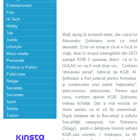
Entertainment
Foto
Hi-Tech
Hobby
Job
Mulţi ajung la această etate, dar cazul lui
Juridic
Alexandru Şoltoianu este cu totul
Lifestyle
deosebit. Este un miracol că el e încă în
viaţă, doar în timpul interogărilor din 1972
Mass-media
satrapii KGB îi spuneau direct că el în
Personale
GULAG nu va fi mult timp viu… Conform
Politica si Politici
“dosarului penal”, fabricat de KGB, Al.
Publicitate
Şoltoianu a fost judecat pentru formarea
Religie
şi conducerea unui partid “naţionalist”,
Sanatate
anticomunist, antisovietic. Pentru aşa
Societate
ceva, conform opiniei KGB, Şoltoianu
Sport
trebuia lichidat. Dar a mai existat un
Stiinta
motiv pentru ca el să fie exterminat.
Turism
După trădarea de la Bucureşti a şefului
Securităţii ceauşiste, Ion Stănescu
(Silagy), printr-o delaţiune trimisă şefului
KGB–ului sovietic I. Andropov, lui Al.