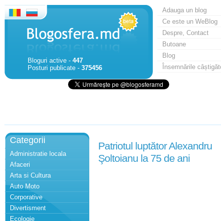
Adauga un blog
Ce este un WeBlog
Despre, Contact
Butoane
Blog
Bloguri active -
447
Însemnările câștigăt
Posturi publicate -
375456
Categorii
Patriotul luptător Alexandru
Administratie locala
Şoltoianu la 75 de ani
Afaceri
Arta si Cultura
Auto Moto
Corporative
Divertisment
Ecologie