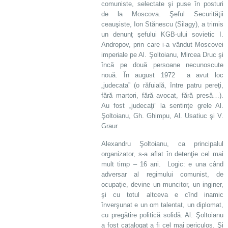
comuniste, selectate şi puse în posturi
de la Moscova. Şeful Securităţii
ceauşiste, Ion Stănescu (Silagy), a trimis
un denunţ şefului KGB-ului sovietic I.
Andropov, prin care i-a vândut Moscovei
imperiale pe Al. Şoltoianu, Mircea Druc şi
încă pe două persoane necunoscute
nouă. În august 1972 a avut loc
„judecata” (o răfuială, între patru pereţi,
fără martori, fără avocat, fără presă…).
Au fost „judecaţi” la sentinţe grele Al.
Şoltoianu, Gh. Ghimpu, Al. Usatiuc şi V.
Graur.
Alexandru Şoltoianu, ca principalul
organizator, s-a aflat în detenţie cel mai
mult timp – 16 ani. Logic: e una când
adversar al regimului comunist, de
ocupaţie, devine un muncitor, un inginer,
şi cu totul altceva e cînd inamic
înverşunat e un om talentat, un diplomat,
cu pregătire politică solidă. Al. Şoltoianu
a fost catalogat a fi cel mai periculos. Şi