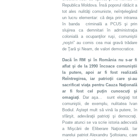
Republica Moldova. Însă poporul rătăcit a
tot ales nulităţi comuniste, neînţelegând
un lucru elementar: că deja prin intrarea
în banda criminală a PCUS şi prin
slujirea ca demnitari în administraţia
colonială a ocupanţilor ruşi, comuniştii
„noştri” au comis cea mai gravă trădare
de Ţară şi Neam, de valori democratice.
Dacă în RM şi în România nu s-ar fi
aflat şi de la 1990 încoace comuniştii
la putere, apoi ar fi fost realizată
Reîntregirea, iar patrioţii care şi-au
sacrificat viaţa pentru Cauza Naţională
ar fi fost cel puţin cunoscuţi şi
omagiaţi
. Dar aşa… sunt elogiaţi tot
comuniştii, de exemplu, nulitatea Ivan
Bodiul. Aştept mult să vină la putere, în
sfârşit, adevăraţii patrioţi şi democraţi.
Poate atunci se va scrie istoria adecvată
a Mişcării de Eliberare Naţională. Iar
marelui patriot Alexandru Şoltoianu, care