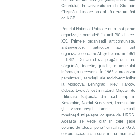
Orientului) la Universitatea de Stat din
Chişinău. Fiecare pas al său era urmărit
de KGB.
Partidul Naţional Patriotic nu a fost prima
organizaţie patriotică în anii ’60 ai sec.
XX. Primele organizaţii anticomuniste,
antisovietice, patriotice au fost
organizate de către Al. Şoltoianu în 1961
– 1962. Doi ani el s-a pregătit cu mare
sârguinţă, teoretic, juridic, a acumulat
informaţia necesară. În 1962 a organizat
pământenii, asociaţii ale moldo-românilor
la Moscova, Leningrad, Kiev, Harkov,
Odesa, Lvov. A fost iniţiatorul Mişcării de
Eliberare Naţională din acel timp în
Basarabia, Nordul Bucovinei, Transnistria
şi Maramureşul istoric – teritorii
româneşti mişeleşte ocupate de URSS.
Aceasta se vede clar în cele şase
volume de „dosar penal” din arhiva KGB;
despre aceasta s-a scris într-un număr al