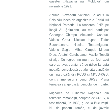
gazetei „Nezavisimaia Moldova” din
noiembrie 1991.
Anume Alexandru Şoltoianu a adus la
Chişinău ideea de organizare a Partidului
Naţional Patriotic. La fondarea PNP, pe
lângă Al. Şoltoianu, au mai participat
Gheorghe Ghimpu, Alexandru Usatiuc,
Valeriu Graur, Nicolae Lupan, Tudor
Basarabeanu, Nicolae Testemiţeanu,
Valeriu Gagiu, Mihai Cimpoi, Mircea
Druc, Anatol Corobceanu, Vasile Topală
şi alţii. Cu regret, nu mulţi au fost acei
care au avut curajul să se ridice la lupta
inegală, periculoasă cu afurisita bandă de
criminali, călăi din PCUS şi NKVD-KGB,
contra imensului imperiu URSS. Plana
teroarea sângeroasă, pericolul de moarte.
Mişcarea de Eliberare Naţională din
teritoriile româneşti, ocupate de URSS, a
fost trădată, în 1969, şi de la Bucureşti.
Nu de poporul român, ci de javrele