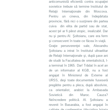
anticomunistă eficientă contra ocupaţiei
sovietice trebuie să termine Institutul de
Relaţii Internaţionale din Moscova.
Pentru un cineva, din îndepărtata
provincie, fără nici o susţinere din partea
cuiva din elita de partid sau de stat,
acest ţel ar fi părut utopic, irealizabil. Dar
nu şi pentru Al. Şoltoianu, care era ferm
şi consecvent în toate ce făcea în viaţă.
Graţie perseverenţei sale, Alexandru
Şoltoianu a intrat în Institutul ultraelitar
de Relaţii Internaţionale şi, după şase ani
de studii la Facultatea de orientalistică, l-
a terminat în 1965. Dar! Trădat în acel an
de un informator al KGB, nu a fost
angajat în Ministerul de Externe al
URSS, deşi toate documentele fuseseră
pregătite pentru a pleca, după absolvire,
ca orientalist, arabist la Ambasada
Sovietică din Maroc. Cauza?
Neîncredere politică. Al. Şoltoianu a
revenit în Basarabia, a fost angajat în
calitate de conferenţiar (disciplina Istoria