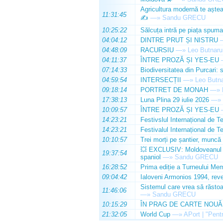
Agricultura modernă te așteap
11:31:45
✍️
—»
Sandu GRECU
10:25:22
Sălcuța intră pe piața spuma
04:04:12
DINTRE PRUT ȘI NISTRU
04:48:09
RACURSIU
—»
Leo Butnaru
04:11:37
ÎNTRE PROZĂ ȘI YES-EU
07:14:33
Biodiversitatea din Purcari: 
04:59:54
INTERSECȚII
—»
Leo Butn
09:18:14
PORTRET DE MONAH
—»
17:38:13
Luna Plina 29 iulie 2026
—»
10:09:57
ÎNTRE PROZĂ ȘI YES-EU
14:23:21
Festivslul Internațional de T
14:23:21
Festivalul Internațional de T
10:10:57
Trei morți pe șantier, muncă 
💥 EXCLUSIV: Moldoveanul Da
19:37:54
spaniol
—»
Sandu GRECU
16:28:52
Prima ediție a Turneului Mem
09:04:42
Ialoveni Armonios 1994, reve
Sistemul care vrea să răstoa
11:46:06
—»
Sandu GRECU
10:15:29
ÎN PRAG DE CARTE NOUĂ
21:32:05
World Cup
—»
APort | "Pentr