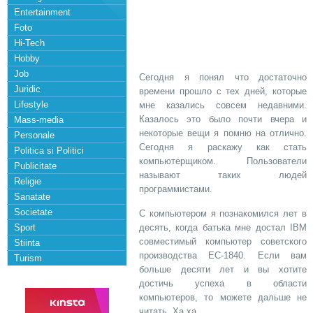
Entertainment
Foto
Hi-Tech
Hobby
Job
Сегодня я понял что достаточно
Juridic
времени прошло с тех дней, которые
Lifestyle
мне казались совсем недавними.
Казалось это было почти вчера и
Mass-media
некоторые вещи я помню на отлично.
Personale
Сегодня я раскажу как стать
Politica si Politici
компьютерщиком. Пользователи
Publicitate
называют таких людей
Religie
программистами.
Sanatate
Societate
С компьютером я познакомился лет в
Sport
десять, когда батька мне достал IBM
совместимый компьютер советского
Stiinta
производства ЕС-1840. Если вам
Turism
больше десяти лет и вы хотите
достичь успеха в области
компьютеров, то можете дальше не
читать. Ха ха..