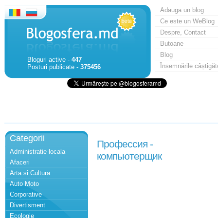
Adauga un blog
Ce este un WeBlog
Despre, Contact
Butoane
Blog
Bloguri active -
447
Însemnările câștigăt
Posturi publicate -
375456
Categorii
Профессия -
Administratie locala
компьютерщик
Afaceri
Arta si Cultura
Auto Moto
Corporative
Divertisment
Ecologie