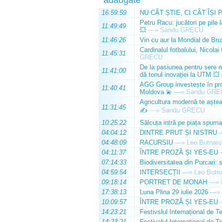
16:59:59
NU CÂT ȘTIE, CI CÂT ÎȘI 
Petru Racu: jucători pe pile 
11:49:49
💥
—»
Sandu GRECU
11:46:26
Vin cu aur la Mondial de Bru
Cardinalul fotbalului, Nicolai
11:45:31
GRECU
De la pasiunea pentru sere m
11:41:00
dă tonul inovației la UTM 💥
AGG Group investește în prod
11:40:41
Moldova 💫
—»
Sandu GRE
Agricultura modernă te așteap
11:31:45
✍️
—»
Sandu GRECU
10:25:22
Sălcuța intră pe piața spuma
04:04:12
DINTRE PRUT ȘI NISTRU
04:48:09
RACURSIU
—»
Leo Butnaru
04:11:37
ÎNTRE PROZĂ ȘI YES-EU
07:14:33
Biodiversitatea din Purcari: 
04:59:54
INTERSECȚII
—»
Leo Butn
09:18:14
PORTRET DE MONAH
—»
17:38:13
Luna Plina 29 iulie 2026
—»
10:09:57
ÎNTRE PROZĂ ȘI YES-EU
14:23:21
Festivslul Internațional de T
14:23:21
Festivalul Internațional de T