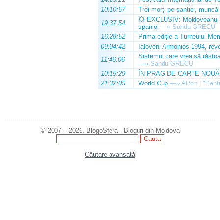
10:10:57
Trei morți pe șantier, muncă 
💥 EXCLUSIV: Moldoveanul Da
19:37:54
spaniol
—»
Sandu GRECU
16:28:52
Prima ediție a Turneului Mem
09:04:42
Ialoveni Armonios 1994, reve
Sistemul care vrea să răstoa
11:46:06
—»
Sandu GRECU
10:15:29
ÎN PRAG DE CARTE NOUĂ
21:32:05
World Cup
—»
APort | "Pentr
© 2007 – 2026. BlogoSfera - Bloguri din Moldova
Căutare avansată