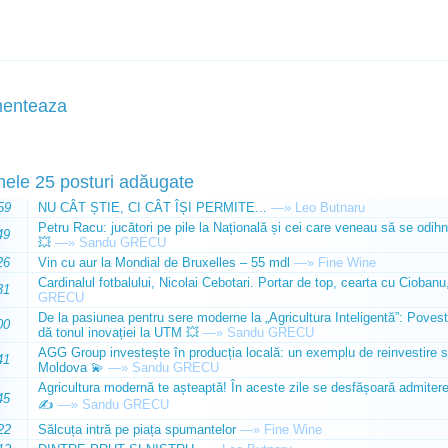
enteaza
mele 25 posturi adăugate
59
NU CÂT ȘTIE, CI CÂT ÎȘI PERMITE...
—»
Leo Butnaru
Petru Racu: jucători pe pile la Națională și cei care veneau să se odihn
49
💥
—»
Sandu GRECU
26
Vin cu aur la Mondial de Bruxelles – 55 mdl
—»
Fine Wine
Cardinalul fotbalului, Nicolai Cebotari. Portar de top, cearta cu Ciobanu,
31
GRECU
De la pasiunea pentru sere moderne la „Agricultura Inteligentă”: Poves
00
dă tonul inovației la UTM 💥
—»
Sandu GRECU
AGG Group investește în producția locală: un exemplu de reinvestire s
41
Moldova 💫
—»
Sandu GRECU
Agricultura modernă te așteaptă! În aceste zile se desfășoară admiterea 
45
✍️
—»
Sandu GRECU
22
Sălcuța intră pe piața spumantelor
—»
Fine Wine