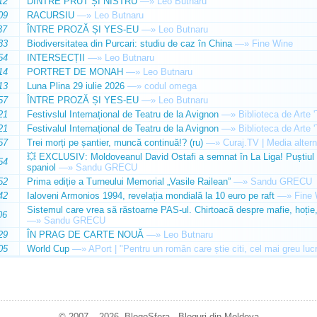
12
DINTRE PRUT ȘI NISTRU
—»
Leo Butnaru
09
RACURSIU
—»
Leo Butnaru
37
ÎNTRE PROZĂ ȘI YES-EU
—»
Leo Butnaru
33
Biodiversitatea din Purcari: studiu de caz în China
—»
Fine Wine
54
INTERSECȚII
—»
Leo Butnaru
14
PORTRET DE MONAH
—»
Leo Butnaru
13
Luna Plina 29 iulie 2026
—»
codul omega
57
ÎNTRE PROZĂ ȘI YES-EU
—»
Leo Butnaru
21
Festivslul Internațional de Teatru de la Avignon
—»
Biblioteca de Arte 
21
Festivalul Internațional de Teatru de la Avignon
—»
Biblioteca de Arte 
57
Trei morți pe șantier, muncă continuă!? (ru)
—»
Curaj.TV | Media altern
💥 EXCLUSIV: Moldoveanul David Ostafi a semnat în La Liga! Puștiul d
54
spaniol
—»
Sandu GRECU
52
Prima ediție a Turneului Memorial „Vasile Railean”
—»
Sandu GRECU
42
Ialoveni Armonios 1994, revelația mondială la 10 euro pe raft
—»
Fine 
Sistemul care vrea să răstoarne PAS-ul. Chirtoacă despre mafie, hoție, 
06
—»
Sandu GRECU
29
ÎN PRAG DE CARTE NOUĂ
—»
Leo Butnaru
05
World Cup
—»
APort | "Pentru un român care știe citi, cel mai greu luc
© 2007 – 2026. BlogoSfera - Bloguri din Moldova