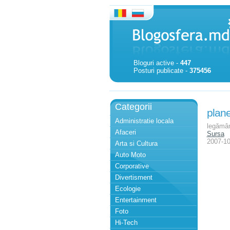
Bloguri active -
447
Posturi publicate -
375456
Categorii
plan
Administratie locala
legămân
Afaceri
Sursa
2007-10
Arta si Cultura
Auto Moto
Corporative
Divertisment
Ecologie
Entertainment
Foto
Hi-Tech