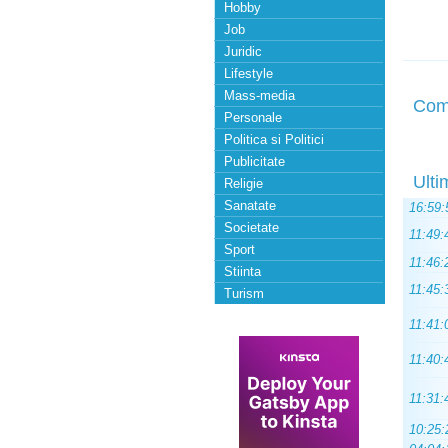
Hobby
Job
Juridic
Lifestyle
Mass-media
Com
Personale
Politica si Politici
Publicitate
Ulti
Religie
Sanatate
16:59:
Societate
11:49:
Sport
11:46:
Stiinta
11:45:
Turism
11:41:
11:40:
11:31:
10:25: