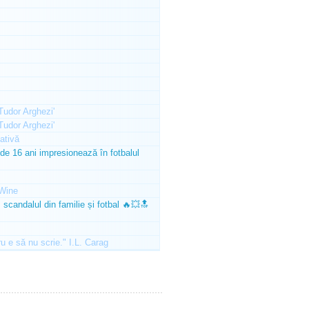
'Tudor Arghezi'
'Tudor Arghezi'
ativă
e 16 ani impresionează în fotbalul
Wine
scandalul din familie și fotbal 🔥💥🔝
ru e să nu scrie." I.L. Carag