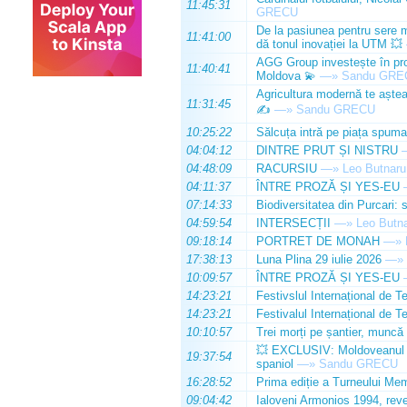
11:45:31
GRECU
De la pasiunea pentru sere m
11:41:00
dă tonul inovației la UTM 💥
AGG Group investește în prod
11:40:41
Moldova 💫
—»
Sandu GRE
Agricultura modernă te așteap
11:31:45
✍️
—»
Sandu GRECU
10:25:22
Sălcuța intră pe piața spuma
04:04:12
DINTRE PRUT ȘI NISTRU
04:48:09
RACURSIU
—»
Leo Butnaru
04:11:37
ÎNTRE PROZĂ ȘI YES-EU
07:14:33
Biodiversitatea din Purcari: 
04:59:54
INTERSECȚII
—»
Leo Butn
09:18:14
PORTRET DE MONAH
—»
17:38:13
Luna Plina 29 iulie 2026
—»
10:09:57
ÎNTRE PROZĂ ȘI YES-EU
14:23:21
Festivslul Internațional de T
14:23:21
Festivalul Internațional de T
10:10:57
Trei morți pe șantier, muncă 
💥 EXCLUSIV: Moldoveanul Da
19:37:54
spaniol
—»
Sandu GRECU
16:28:52
Prima ediție a Turneului Mem
09:04:42
Ialoveni Armonios 1994, reve