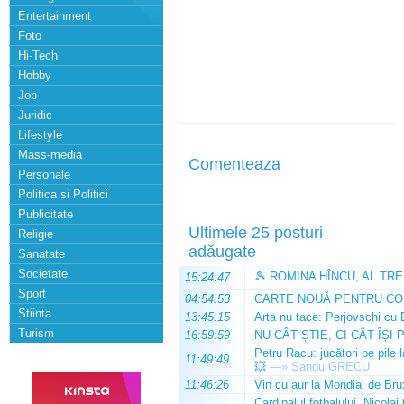
Entertainment
Foto
Hi-Tech
Hobby
Job
Juridic
Lifestyle
Mass-media
Comenteaza
Personale
Politica si Politici
Publicitate
Ultimele 25 posturi
Religie
adăugate
Sanatate
Societate
🎾 ROMINA HÎNCU, AL TRE
15:24:47
Sport
04:54:53
CARTE NOUĂ PENTRU CO
Stiinta
13:45:15
Arta nu tace: Perjovschi cu 
Turism
16:59:59
NU CÂT ȘTIE, CI CÂT ÎȘI 
Petru Racu: jucători pe pile 
11:49:49
💥
—»
Sandu GRECU
11:46:26
Vin cu aur la Mondial de Bru
Cardinalul fotbalului, Nicolai