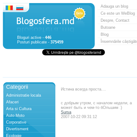
Adauga un blog
Ce este un WeBlog
Despre, Contact
Butoane
Blog
Bloguri active -
446
Însemnările câștigăt
Posturi publicate -
375459
Categorii
Истина всегда проста....
Administratie locala
Afaceri
с добрым утром, с началом недели, а
может быть и чем-то бОльшим :)
Arta si Cultura
Sursa
Auto Moto
2007-10-22 09:31:12
Corporative
Divertisment
Ecologie