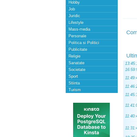
Hobby
Job
Juridic
Lifestyle
Mass-media
Com
Personale
Politica si Politici
Publicitate
Ulti
Religie
Sanatate
13:45:
Societate
16:59:
Sport
11:49:
Stiinta
11:46:
Turism
11:45:
11:41:
11:40:
11:31: