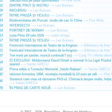
22
Sălcuța intră pe piața spumantelor
—»
Fine Wine
12
DINTRE PRUT ȘI NISTRU
—»
Leo Butnaru
09
RACURSIU
—»
Leo Butnaru
37
ÎNTRE PROZĂ ȘI YES-EU
—»
Leo Butnaru
33
Biodiversitatea din Purcari: studiu de caz în China
—»
Fine Wine
54
INTERSECȚII
—»
Leo Butnaru
14
PORTRET DE MONAH
—»
Leo Butnaru
13
Luna Plina 29 iulie 2026
—»
codul omega
57
ÎNTRE PROZĂ ȘI YES-EU
—»
Leo Butnaru
21
Festivslul Internațional de Teatru de la Avignon
—»
Biblioteca de Arte 
21
Festivalul Internațional de Teatru de la Avignon
—»
Biblioteca de Arte 
57
Trei morți pe șantier, muncă continuă!? (ru)
—»
Curaj.TV | Media altern
💥 EXCLUSIV: Moldoveanul David Ostafi a semnat în La Liga! Puștiul d
54
spaniol
—»
Sandu GRECU
52
Prima ediție a Turneului Memorial „Vasile Railean”
—»
Sandu GRECU
42
Ialoveni Armonios 1994, revelația mondială la 10 euro pe raft
—»
Fine 
Sistemul care vrea să răstoarne PAS-ul. Chirtoacă despre mafie, hoție, 
06
—»
Sandu GRECU
29
ÎN PRAG DE CARTE NOUĂ
—»
Leo Butnaru
© 2007 – 2026. BlogoSfera - Bloguri din Moldova