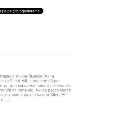
нтервью Акира Ямаока (Akira
сти Silent Hill, в очередной раз
ется для консолей нового поколения.
ло Wii от Nintendo, Акира рассмеялся
остаточно хардкорны для Silent Hill.
 [...]