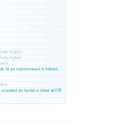
'Tudor Arghezi'
'Tudor Arghezi'
ativă
e 16 ani impresionează în fotbalul
Wine
scandalul din familie și fotbal 🔥💥🔝