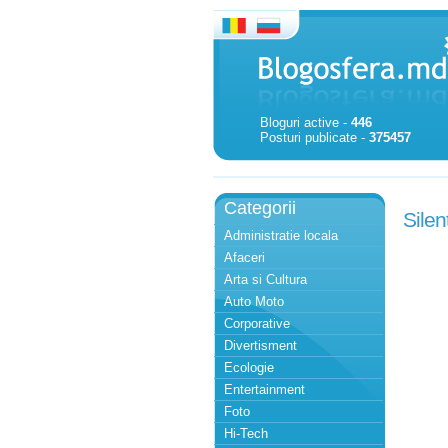
Bloguri active -
446
Posturi publicate -
375457
Categorii
Silen
Administratie locala
Afaceri
Arta si Cultura
Auto Moto
Corporative
Divertisment
Ecologie
Entertainment
Foto
Hi-Tech