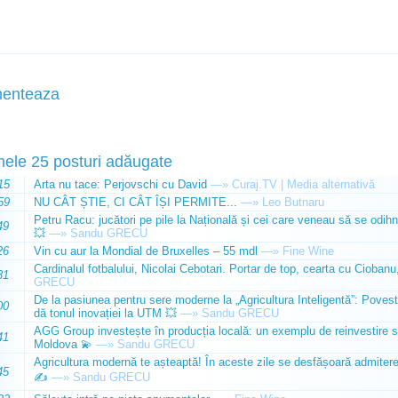
enteaza
mele 25 posturi adăugate
15
Arta nu tace: Perjovschi cu David
—»
Curaj.TV | Media alternativă
59
NU CÂT ȘTIE, CI CÂT ÎȘI PERMITE...
—»
Leo Butnaru
Petru Racu: jucători pe pile la Națională și cei care veneau să se odihn
49
💥
—»
Sandu GRECU
26
Vin cu aur la Mondial de Bruxelles – 55 mdl
—»
Fine Wine
Cardinalul fotbalului, Nicolai Cebotari. Portar de top, cearta cu Ciobanu,
31
GRECU
De la pasiunea pentru sere moderne la „Agricultura Inteligentă”: Poves
00
dă tonul inovației la UTM 💥
—»
Sandu GRECU
AGG Group investește în producția locală: un exemplu de reinvestire s
41
Moldova 💫
—»
Sandu GRECU
Agricultura modernă te așteaptă! În aceste zile se desfășoară admiterea 
45
✍️
—»
Sandu GRECU