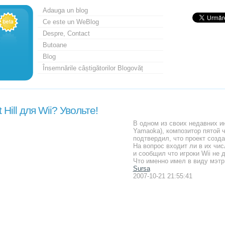
Adauga un blog
Ce este un WeBlog
Despre, Contact
Butoane
Blog
Însemnările câștigătorilor Blogovăț
t Hill для Wii? Увольте!
В одном из своих недавних и
Yamaoka), композитор пятой ча
подтвердил, что проект созда
На вопрос входит ли в их чис
и сообщил что игроки Wii не д
Что именно имел в виду мэтр и
Sursa
2007-10-21 21:55:41