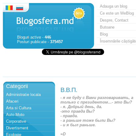
Adauga un blog
Ce este un WeBlog
Despre, Contact
Butoane
Blog
Bloguri active -
446
Însemnările câștigăt
Posturi publicate -
375457
Categorii
В.В.П.
Administratie locala
- я не буду с Вами разговаривать, а
Afaceri
только с президентом...- это Вы?
- я. Добрый день, да.
Arta si Cultura
-это правда Вы?
Auto Moto
- правда.
- а раньше тоже были Вы?
Corporative
- и я был раньше.
Divertisment
=D
Ecologie