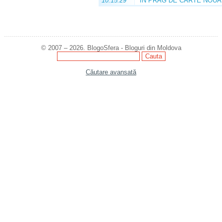
10:15:29
ÎN PRAG DE CARTE NOUĂ
© 2007 – 2026. BlogoSfera - Bloguri din Moldova
Căutare avansată