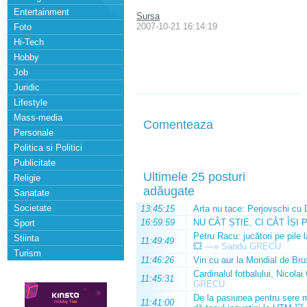
Entertainment
Sursa
2007-10-21 16:14:19
Foto
Hi-Tech
Hobby
Job
Juridic
Lifestyle
Mass-media
Comenteaza
Personale
Politica si Politici
Publicitate
Ultimele 25 posturi
Religie
adăugate
Sanatate
Societate
13:45:15
Arta nu tace: Perjovschi cu 
16:59:59
NU CÂT ȘTIE, CI CÂT ÎȘI 
Sport
Petru Racu: jucători pe pile 
Stiinta
11:49:49
💥
—»
Sandu GRECU
Turism
11:46:26
Vin cu aur la Mondial de Bru
Cardinalul fotbalului, Nicolai
11:45:31
GRECU
De la pasiunea pentru sere m
11:41:00