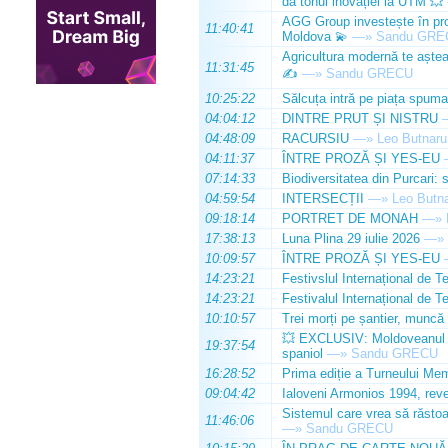
dă tonul inovației la UTM 💥
AGG Group investește în prod
11:40:41
Moldova 💫
—»
Sandu GRE
Agricultura modernă te așteap
11:31:45
✍️
—»
Sandu GRECU
10:25:22
Sălcuța intră pe piața spuma
04:04:12
DINTRE PRUT ȘI NISTRU
04:48:09
RACURSIU
—»
Leo Butnaru
04:11:37
ÎNTRE PROZĂ ȘI YES-EU
07:14:33
Biodiversitatea din Purcari: 
04:59:54
INTERSECȚII
—»
Leo Butn
09:18:14
PORTRET DE MONAH
—»
17:38:13
Luna Plina 29 iulie 2026
—»
10:09:57
ÎNTRE PROZĂ ȘI YES-EU
14:23:21
Festivslul Internațional de T
14:23:21
Festivalul Internațional de T
10:10:57
Trei morți pe șantier, muncă 
💥 EXCLUSIV: Moldoveanul Da
19:37:54
spaniol
—»
Sandu GRECU
16:28:52
Prima ediție a Turneului Mem
09:04:42
Ialoveni Armonios 1994, reve
Sistemul care vrea să răstoa
11:46:06
—»
Sandu GRECU