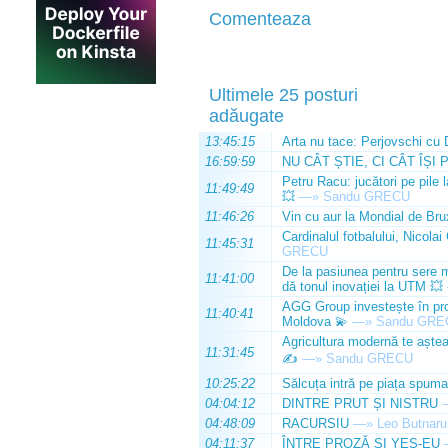
Comenteaza
Ultimele 25 posturi
adăugate
13:45:15
Arta nu tace: Perjovschi cu 
16:59:59
NU CÂT ȘTIE, CI CÂT ÎȘI 
Petru Racu: jucători pe pile 
11:49:49
💥
—»
Sandu GRECU
11:46:26
Vin cu aur la Mondial de Bru
Cardinalul fotbalului, Nicolai
11:45:31
GRECU
De la pasiunea pentru sere m
11:41:00
dă tonul inovației la UTM 💥
AGG Group investește în prod
11:40:41
Moldova 💫
—»
Sandu GRE
Agricultura modernă te așteap
11:31:45
✍️
—»
Sandu GRECU
10:25:22
Sălcuța intră pe piața spuma
04:04:12
DINTRE PRUT ȘI NISTRU
04:48:09
RACURSIU
—»
Leo Butnaru
04:11:37
ÎNTRE PROZĂ ȘI YES-EU