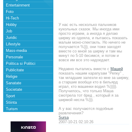
Entertainment
Foto
Hi-Tech
Hobby
У нас есть несколько пальчиков
кукольных сказок. Мы иногда ими
Job
просто играем, а иногда я делаю
Juridic
ширму из одеяла, и пытаюсь показать
малым моно-спектакль. Но ничего не
Lifestyle
получается %))), они тоже заходят
Mass-media
вместе со мной за ширму и там мы
минут по 5-10 бесимся, и потом и
Personale
вовсе им все это надоедает.
Politica si Politici
Недавно пытались вместе с
Машей
Publicitate
показать нашим карапузам "Репку" ,
Religie
так младшие залезли ко мне за ширму,
а старшие вообще кто в бильярд
Sanatate
играл, кто машинки водил %))))).
Societate
Получилось, что только Маша
смотрела тот бред , который я за
Sport
ширмой несла %))).
Stiinta
А у вас получаются подобные
Turism
развлечения?
Sursa
2007-10-21 02:10:26