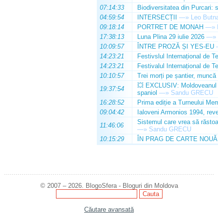
07:14:33
Biodiversitatea din Purcari: 
04:59:54
INTERSECȚII
—»
Leo Butn
09:18:14
PORTRET DE MONAH
—»
17:38:13
Luna Plina 29 iulie 2026
—»
10:09:57
ÎNTRE PROZĂ ȘI YES-EU
14:23:21
Festivslul Internațional de T
14:23:21
Festivalul Internațional de T
10:10:57
Trei morți pe șantier, muncă 
💥 EXCLUSIV: Moldoveanul Da
19:37:54
spaniol
—»
Sandu GRECU
16:28:52
Prima ediție a Turneului Mem
09:04:42
Ialoveni Armonios 1994, reve
Sistemul care vrea să răstoa
11:46:06
—»
Sandu GRECU
10:15:29
ÎN PRAG DE CARTE NOUĂ
© 2007 – 2026. BlogoSfera - Bloguri din Moldova
Căutare avansată