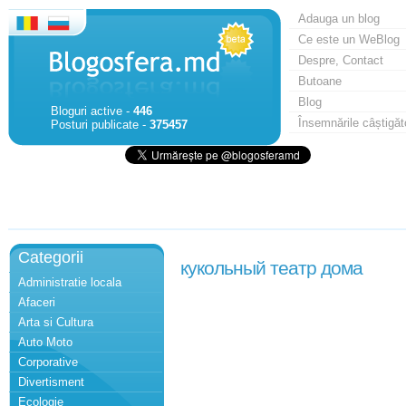
Adauga un blog
Ce este un WeBlog
Despre, Contact
Butoane
Blog
Bloguri active -
446
Însemnările câștigăt
Posturi publicate -
375457
Categorii
кукольный театр дома
Administratie locala
Afaceri
Arta si Cultura
Auto Moto
Corporative
Divertisment
Ecologie