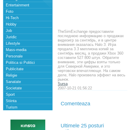
Entertainment
Foto
Hi-Tech
Hobby
Job
TheSimExchange предоставили
последнюю информацию о продажах
Juridic
видеоигр за сентябрь, и в центре
Lifestyle
внимания оказалась Halo 3. Игра
продала 3.3 миллиона копий за
Mass-media
сентябрь месяц, а продажи Xbox 360
Personale
составили 527 800 штук. Обратите
внимание, эти цифры взяты только
Politica si Politici
для Северной Америки, и это
Publicitate
чертовски впечатляюще. На самом
деле, Halo произвела эффект на весь
Religie
рынок.
Sanatate
Sursa
Societate
2007-10-21 01:56:22
Sport
Stiinta
Comenteaza
Turism
Ultimele 25 posturi