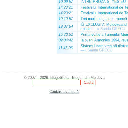
10:09:57
ÎNTRE PROZĂ ȘI YES-EU
14:23:21
Festivslul Internațional de T
14:23:21
Festivalul Internațional de T
10:10:57
Trei morți pe șantier, muncă 
💥 EXCLUSIV: Moldoveanul Da
19:37:54
spaniol
—»
Sandu GRECU
16:28:52
Prima ediție a Turneului Mem
09:04:42
Ialoveni Armonios 1994, reve
Sistemul care vrea să răstoa
11:46:06
—»
Sandu GRECU
© 2007 – 2026. BlogoSfera - Bloguri din Moldova
Căutare avansată