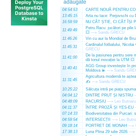
adăugate
04:54:53
CARTE NOUĂ PENTRU CO
13:45:15
Arta nu tace: Perjovschi cu 
16:59:59
NU CÂT ȘTIE, CI CÂT ÎȘI 
Petru Racu: jucători pe pile 
11:49:49
💥
—»
Sandu GRECU
11:46:26
Vin cu aur la Mondial de Bru
Cardinalul fotbalului, Nicolai
11:45:31
GRECU
De la pasiunea pentru sere m
11:41:00
dă tonul inovației la UTM 💥
AGG Group investește în prod
11:40:41
Moldova 💫
—»
Sandu GRE
Agricultura modernă te așteap
11:31:45
✍️
—»
Sandu GRECU
10:25:22
Sălcuța intră pe piața spuma
04:04:12
DINTRE PRUT ȘI NISTRU
04:48:09
RACURSIU
—»
Leo Butnaru
04:11:37
ÎNTRE PROZĂ ȘI YES-EU
07:14:33
Biodiversitatea din Purcari: 
04:59:54
INTERSECȚII
—»
Leo Butn
09:18:14
PORTRET DE MONAH
—»
17:38:13
Luna Plina 29 iulie 2026
—»