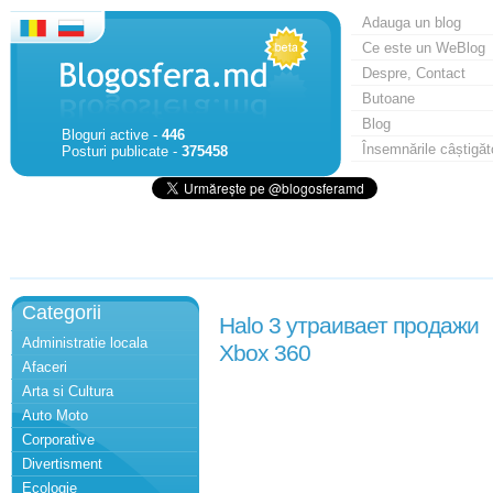
Adauga un blog
Ce este un WeBlog
Despre, Contact
Butoane
Blog
Bloguri active -
446
Însemnările câștigăt
Posturi publicate -
375458
Categorii
Halo 3 утраивает продажи
Administratie locala
Xbox 360
Afaceri
Arta si Cultura
Auto Moto
Corporative
Divertisment
Ecologie