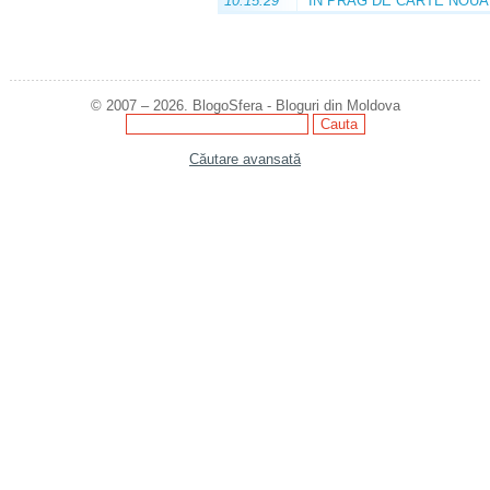
10:15:29
ÎN PRAG DE CARTE NOUĂ
© 2007 – 2026. BlogoSfera - Bloguri din Moldova
Căutare avansată