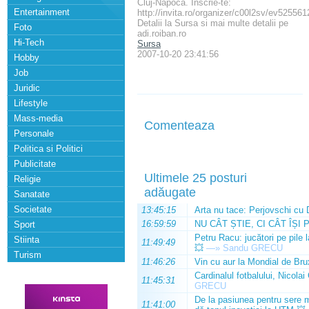
Cluj-Napoca. Inscrie-te:
Entertainment
http://invita.ro/organizer/c00l2sv/ev52556
Detalii la Sursa si mai multe detalii pe
Foto
adi.roiban.ro
Hi-Tech
Sursa
2007-10-20 23:41:56
Hobby
Job
Juridic
Lifestyle
Mass-media
Comenteaza
Personale
Politica si Politici
Publicitate
Ultimele 25 posturi
Religie
adăugate
Sanatate
Societate
13:45:15
Arta nu tace: Perjovschi cu 
16:59:59
NU CÂT ȘTIE, CI CÂT ÎȘI 
Sport
Petru Racu: jucători pe pile 
Stiinta
11:49:49
💥
—»
Sandu GRECU
Turism
11:46:26
Vin cu aur la Mondial de Bru
Cardinalul fotbalului, Nicolai
11:45:31
GRECU
De la pasiunea pentru sere m
11:41:00