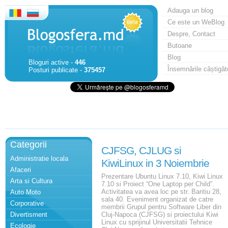
Adauga un blog
Ce este un WeBlog
Despre, Contact
Butoane
Blog
Bloguri active -
446
Însemnările câștigăt
Posturi publicate -
375457
Categorii
CJFSG, CJLUG si
Administratie locala
KiwiLinux in 3 Noiembrie
Afaceri
Prezentare Ubuntu Linux 7.10, Kiwi Linux
Arta si Cultura
7.10 si Proiect “One Laptop per Child”.
Activitatea va avea loc pe str. Baritiu 28,
Auto Moto
sala 40. Eveniment organizat de catre
Corporative
membrii Grupul pentru Software Liber din
Divertisment
Cluj-Napoca (CJFSG) si proiectului Kiwi
Linux cu sprijinul Universitatii Tehnice
Ecologie