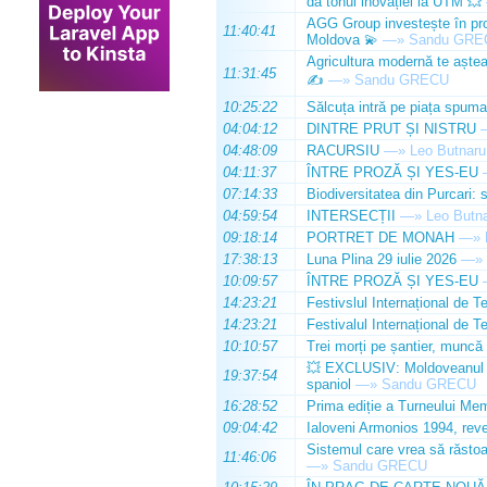
dă tonul inovației la UTM 💥
AGG Group investește în prod
11:40:41
Moldova 💫
—»
Sandu GRE
Agricultura modernă te așteap
11:31:45
✍️
—»
Sandu GRECU
10:25:22
Sălcuța intră pe piața spuma
04:04:12
DINTRE PRUT ȘI NISTRU
04:48:09
RACURSIU
—»
Leo Butnaru
04:11:37
ÎNTRE PROZĂ ȘI YES-EU
07:14:33
Biodiversitatea din Purcari: 
04:59:54
INTERSECȚII
—»
Leo Butn
09:18:14
PORTRET DE MONAH
—»
17:38:13
Luna Plina 29 iulie 2026
—»
10:09:57
ÎNTRE PROZĂ ȘI YES-EU
14:23:21
Festivslul Internațional de T
14:23:21
Festivalul Internațional de T
10:10:57
Trei morți pe șantier, muncă 
💥 EXCLUSIV: Moldoveanul Da
19:37:54
spaniol
—»
Sandu GRECU
16:28:52
Prima ediție a Turneului Mem
09:04:42
Ialoveni Armonios 1994, reve
Sistemul care vrea să răstoa
11:46:06
—»
Sandu GRECU