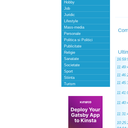
Hobby
Job
Juridic
Lifestyle
Mass-media
Com
Personale
Politica si Politici
Publicitate
Ulti
Religie
Sanatate
16:59:
Societate
11:49:
Sport
11:46:
Stiinta
11:45:
Turism
11:41:
11:40:
11:31:
10:25: