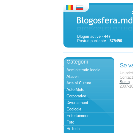
Bloguri active -
447
Posturi publicate -
375456
Categorii
Se va
Administratie locala
Un priet
Afaceri
Contact
Sursa
Arta si Cultura
2007-10
Auto Moto
Corporative
Divertisment
Ecologie
Entertainment
Foto
Hi-Tech