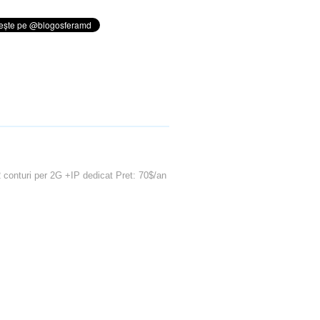
2 conturi per 2G +IP dedicat Pret: 70$/an