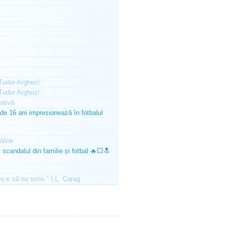
'Tudor Arghezi'
'Tudor Arghezi'
ativă
e 16 ani impresionează în fotbalul
Wine
scandalul din familie și fotbal 🔥💥🔝
ru e să nu scrie." I.L. Carag