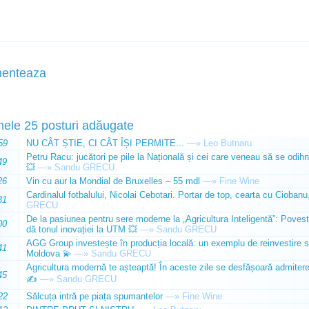
enteaza
mele 25 posturi adăugate
59
NU CÂT ȘTIE, CI CÂT ÎȘI PERMITE...
—»
Leo Butnaru
Petru Racu: jucători pe pile la Națională și cei care veneau să se odihn
49
💥
—»
Sandu GRECU
26
Vin cu aur la Mondial de Bruxelles – 55 mdl
—»
Fine Wine
Cardinalul fotbalului, Nicolai Cebotari. Portar de top, cearta cu Ciobanu,
31
GRECU
De la pasiunea pentru sere moderne la „Agricultura Inteligentă”: Poves
00
dă tonul inovației la UTM 💥
—»
Sandu GRECU
AGG Group investește în producția locală: un exemplu de reinvestire s
41
Moldova 💫
—»
Sandu GRECU
Agricultura modernă te așteaptă! În aceste zile se desfășoară admiterea 
45
✍️
—»
Sandu GRECU
22
Sălcuța intră pe piața spumantelor
—»
Fine Wine