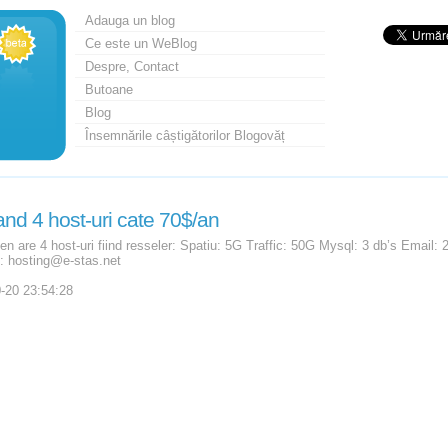
Adauga un blog
Ce este un WeBlog
Despre, Contact
Butoane
Blog
Însemnările câștigătorilor Blogovăț
nd 4 host-uri cate 70$/an
en are 4 host-uri fiind resseler: Spatiu: 5G Traffic: 50G Mysql: 3 db’s Email: 
: hosting@e-stas.net
-20 23:54:28