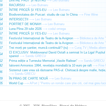
12
DINTRE PRUT ȘI NISTRU
—»
Leo Butnaru
09
RACURSIU
—»
Leo Butnaru
37
ÎNTRE PROZĂ ȘI YES-EU
—»
Leo Butnaru
33
Biodiversitatea din Purcari: studiu de caz în China
—»
Fine Wine
54
INTERSECȚII
—»
Leo Butnaru
14
PORTRET DE MONAH
—»
Leo Butnaru
13
Luna Plina 29 iulie 2026
—»
codul omega
57
ÎNTRE PROZĂ ȘI YES-EU
—»
Leo Butnaru
21
Festivslul Internațional de Teatru de la Avignon
—»
Biblioteca de Arte 
21
Festivalul Internațional de Teatru de la Avignon
—»
Biblioteca de Arte 
57
Trei morți pe șantier, muncă continuă!? (ru)
—»
Curaj.TV | Media altern
💥 EXCLUSIV: Moldoveanul David Ostafi a semnat în La Liga! Puștiul d
54
spaniol
—»
Sandu GRECU
52
Prima ediție a Turneului Memorial „Vasile Railean”
—»
Sandu GRECU
42
Ialoveni Armonios 1994, revelația mondială la 10 euro pe raft
—»
Fine 
Sistemul care vrea să răstoarne PAS-ul. Chirtoacă despre mafie, hoție, 
06
—»
Sandu GRECU
29
ÎN PRAG DE CARTE NOUĂ
—»
Leo Butnaru
05
World Cup
—»
APort | "Pentru un român care știe citi, cel mai greu luc
© 2007 – 2026. BlogoSfera - Bloguri din Moldova