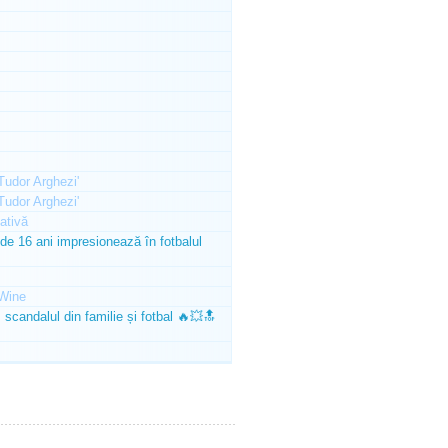
'Tudor Arghezi'
'Tudor Arghezi'
ativă
e 16 ani impresionează în fotbalul
Wine
scandalul din familie și fotbal 🔥💥🔝