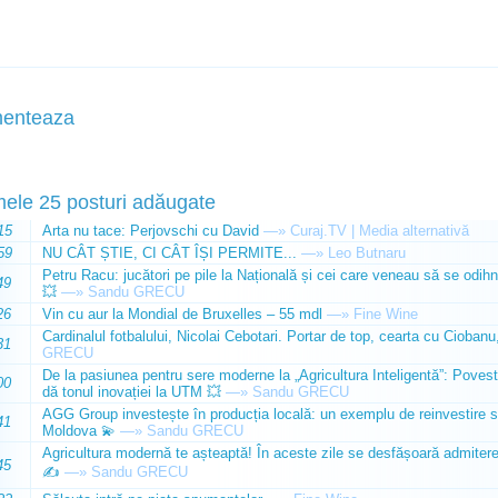
enteaza
mele 25 posturi adăugate
15
Arta nu tace: Perjovschi cu David
—»
Curaj.TV | Media alternativă
59
NU CÂT ȘTIE, CI CÂT ÎȘI PERMITE...
—»
Leo Butnaru
Petru Racu: jucători pe pile la Națională și cei care veneau să se odihn
49
💥
—»
Sandu GRECU
26
Vin cu aur la Mondial de Bruxelles – 55 mdl
—»
Fine Wine
Cardinalul fotbalului, Nicolai Cebotari. Portar de top, cearta cu Ciobanu,
31
GRECU
De la pasiunea pentru sere moderne la „Agricultura Inteligentă”: Poves
00
dă tonul inovației la UTM 💥
—»
Sandu GRECU
AGG Group investește în producția locală: un exemplu de reinvestire s
41
Moldova 💫
—»
Sandu GRECU
Agricultura modernă te așteaptă! În aceste zile se desfășoară admiterea 
45
✍️
—»
Sandu GRECU