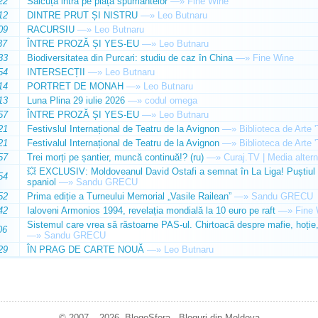
22
Sălcuța intră pe piața spumantelor
—»
Fine Wine
12
DINTRE PRUT ȘI NISTRU
—»
Leo Butnaru
09
RACURSIU
—»
Leo Butnaru
37
ÎNTRE PROZĂ ȘI YES-EU
—»
Leo Butnaru
33
Biodiversitatea din Purcari: studiu de caz în China
—»
Fine Wine
54
INTERSECȚII
—»
Leo Butnaru
14
PORTRET DE MONAH
—»
Leo Butnaru
13
Luna Plina 29 iulie 2026
—»
codul omega
57
ÎNTRE PROZĂ ȘI YES-EU
—»
Leo Butnaru
21
Festivslul Internațional de Teatru de la Avignon
—»
Biblioteca de Arte 
21
Festivalul Internațional de Teatru de la Avignon
—»
Biblioteca de Arte 
57
Trei morți pe șantier, muncă continuă!? (ru)
—»
Curaj.TV | Media altern
💥 EXCLUSIV: Moldoveanul David Ostafi a semnat în La Liga! Puștiul d
54
spaniol
—»
Sandu GRECU
52
Prima ediție a Turneului Memorial „Vasile Railean”
—»
Sandu GRECU
42
Ialoveni Armonios 1994, revelația mondială la 10 euro pe raft
—»
Fine 
Sistemul care vrea să răstoarne PAS-ul. Chirtoacă despre mafie, hoție, 
06
—»
Sandu GRECU
29
ÎN PRAG DE CARTE NOUĂ
—»
Leo Butnaru
© 2007 – 2026. BlogoSfera - Bloguri din Moldova