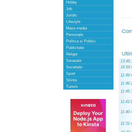
Hobby
Job
Juridic
Lifestyle
Mass-media
Com
Personale
Politica si Politici
Publicitate
Ulti
Religie
Sanatate
13:45:
Societate
16:59:
Sport
11:49:
Stiinta
11:46:
Turism
11:45:
11:41:
11:40:
11:31: