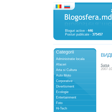
Bloguri active -
446
Posturi publicate -
375457
Categorii
ВИДЕ
Administratie locala
Afaceri
Sursa
2007-10
Arta si Cultura
Auto Moto
Corporative
Divertisment
Ecologie
Entertainment
Foto
Hi-Tech