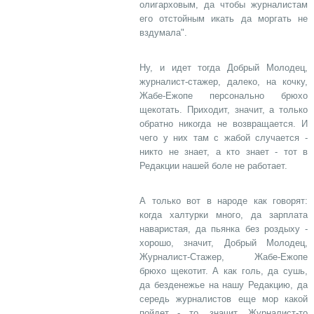
олигарховым, да чтобы журналистам
его отстойным икать да моргать не
вздумала".
Ну, и идет тогда Добрый Молодец,
журналист-стажер, далеко, на кочку,
Жабе-Ежопе персонально брюхо
щекотать. Приходит, значит, а только
обратно никогда не возвращается. И
чего у них там с жабой случается -
никто не знает, а кто знает - тот в
Редакции нашей боле не работает.
А только вот в народе как говорят:
когда халтурки много, да зарплата
наваристая, да пьянка без роздыху -
хорошо, значит, Добрый Молодец,
Журналист-Стажер, Жабе-Ежопе
брюхо щекотит. А как голь, да сушь,
да безденежье на нашу Редакцию, да
середь журналистов еще мор какой
пойдет - то, значит, Журналист-то