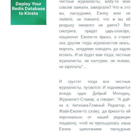
честные журналисты, жабу-то мою
совсем заикали, заморгали? Что ж это
вы, паскудники, Ежопу мою не
любите, не помните, что ж вы ей
роздыху никакого не даете? Вот
смотрите, придет царь-олигарх,
пощекочет Ежопе-то брюхо, и станет
она другим тогда журналистом икать,
моргать, ноздрями поводить да задом
егозить. И не будет вам тогда, честные
журналисты, ни халтурки, ни пьянки,
ни зарплаты"...
И грустят тогда все честные
журналисты, пугаются. И поднимается
всегда один Добрый Молодец,
Журналист-Стажер, и говорит: "А дай-
ка я, батюшка-Главный Редактор, к
Жабе-Ежопе-то схожу, да брюхо-то ей
персонально от нашей редакции
пощекочу, чтоб не прельщалась наша
Ежопа щекотанием паскудным