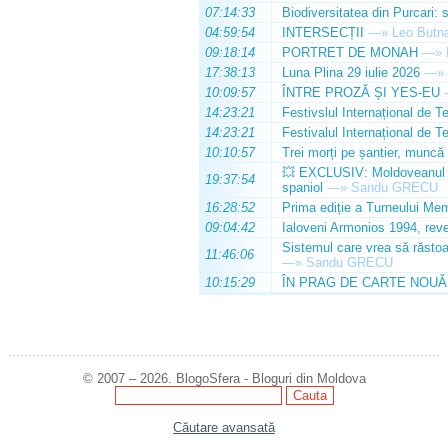
07:14:33
Biodiversitatea din Purcari: 
04:59:54
INTERSECȚII
—»
Leo Butn
09:18:14
PORTRET DE MONAH
—»
17:38:13
Luna Plina 29 iulie 2026
—»
10:09:57
ÎNTRE PROZĂ ȘI YES-EU
14:23:21
Festivslul Internațional de T
14:23:21
Festivalul Internațional de T
10:10:57
Trei morți pe șantier, muncă 
💥 EXCLUSIV: Moldoveanul Da
19:37:54
spaniol
—»
Sandu GRECU
16:28:52
Prima ediție a Turneului Mem
09:04:42
Ialoveni Armonios 1994, reve
Sistemul care vrea să răstoa
11:46:06
—»
Sandu GRECU
10:15:29
ÎN PRAG DE CARTE NOUĂ
© 2007 – 2026. BlogoSfera - Bloguri din Moldova
Căutare avansată