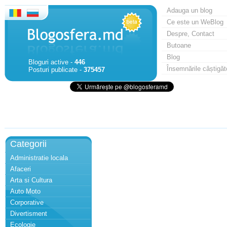
Adauga un blog
Ce este un WeBlog
Despre, Contact
Butoane
Blog
Bloguri active -
446
Însemnările câștigăt
Posturi publicate -
375457
Categorii
Administratie locala
Afaceri
Arta si Cultura
Auto Moto
Corporative
Divertisment
Ecologie