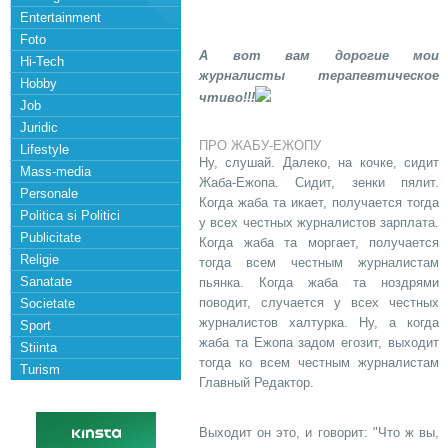
Entertainment
Foto
А вот вам дорогие мои
Hi-Tech
журналисты терапевтическое
Hobby
чтиво!!!
Job
Juridic
ПРО ЖАБУ-ЕЖОПУ
Lifestyle
Ну, слушай. Далеко, на кочке, сидит
Mass-media
Жаба-Ежопа. Сидит, зенки пялит.
Personale
Когда жаба та икает, получается тогда
Politica si Politici
у всех честных журналистов зарплата.
Publicitate
Когда жаба та моргает, получается
Religie
тогда всем честным журналистам
Sanatate
пьянка. Когда жаба та ноздрями
поводит, случается у всех честных
Societate
журналистов халтурка. Ну, а когда
Sport
жаба та Ежопа задом егозит, выходит
Stiinta
тогда ко всем честным журналистам
Turism
Главный Редактор.
Выходит он это, и говорит: "Что ж вы,