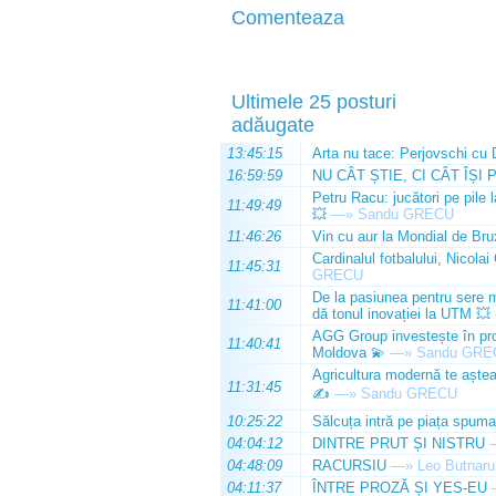
Comenteaza
Ultimele 25 posturi
adăugate
13:45:15
Arta nu tace: Perjovschi cu 
16:59:59
NU CÂT ȘTIE, CI CÂT ÎȘI 
Petru Racu: jucători pe pile 
11:49:49
💥
—»
Sandu GRECU
11:46:26
Vin cu aur la Mondial de Bru
Cardinalul fotbalului, Nicolai
11:45:31
GRECU
De la pasiunea pentru sere m
11:41:00
dă tonul inovației la UTM 💥
AGG Group investește în prod
11:40:41
Moldova 💫
—»
Sandu GRE
Agricultura modernă te așteap
11:31:45
✍️
—»
Sandu GRECU
10:25:22
Sălcuța intră pe piața spuma
04:04:12
DINTRE PRUT ȘI NISTRU
04:48:09
RACURSIU
—»
Leo Butnaru
04:11:37
ÎNTRE PROZĂ ȘI YES-EU