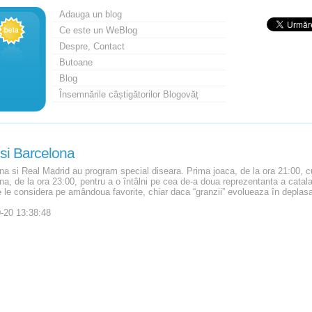
Adauga un blog
Ce este un WeBlog
Despre, Contact
Butoane
Blog
Însemnările câștigătorilor Blogovăț
si Barcelona
na si Real Madrid au program special diseara. Prima joaca, de la ora 21:00, cu
na, de la ora 23:00, pentru a o întâlni pe cea de-a doua reprezentanta a catala
 le considera pe amândoua favorite, chiar daca “granzii” evolueaza în deplasare
-20 13:38:48