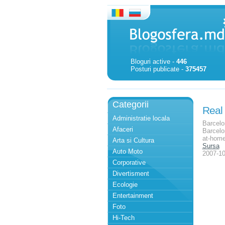
Bloguri active -
446
Posturi publicate -
375457
Categorii
Real 
Administratie locala
Barcelo
Afaceri
Barcelo
at-home
Arta si Cultura
Sursa
Auto Moto
2007-10
Corporative
Divertisment
Ecologie
Entertainment
Foto
Hi-Tech