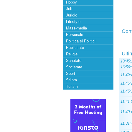
Hobby
Job
Juridic
Lifestyle
Mass-media
Com
Personale
Politica si Politici
Publicitate
Ulti
Religie
Sanatate
13:45:
Societate
16:59:
Sport
11:49:
Stiinta
11:46:
Turism
11:45:
11:41:
11:40:
11:31: