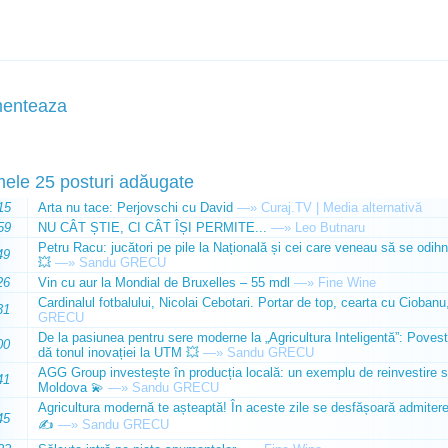
enteaza
mele 25 posturi adăugate
15
Arta nu tace: Perjovschi cu David
—»
Curaj.TV | Media alternativă
59
NU CÂT ȘTIE, CI CÂT ÎȘI PERMITE...
—»
Leo Butnaru
Petru Racu: jucători pe pile la Națională și cei care veneau să se odihn
49
💥
—»
Sandu GRECU
26
Vin cu aur la Mondial de Bruxelles – 55 mdl
—»
Fine Wine
Cardinalul fotbalului, Nicolai Cebotari. Portar de top, cearta cu Ciobanu,
31
GRECU
De la pasiunea pentru sere moderne la „Agricultura Inteligentă”: Poves
00
dă tonul inovației la UTM 💥
—»
Sandu GRECU
AGG Group investește în producția locală: un exemplu de reinvestire s
41
Moldova 💫
—»
Sandu GRECU
Agricultura modernă te așteaptă! În aceste zile se desfășoară admiterea 
45
✍️
—»
Sandu GRECU