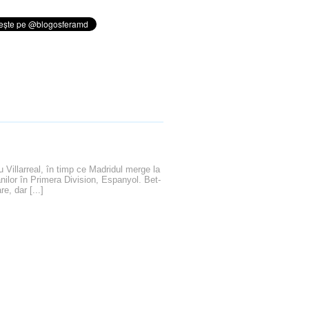
 Villarreal, în timp ce Madridul merge la
nilor în Primera Division, Espanyol. Bet-
, dar [...]