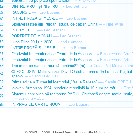
22
Sălcuța intră pe piața spumantelor
—»
Fine Wine
12
DINTRE PRUT ȘI NISTRU
—»
Leo Butnaru
09
RACURSIU
—»
Leo Butnaru
37
ÎNTRE PROZĂ ȘI YES-EU
—»
Leo Butnaru
33
Biodiversitatea din Purcari: studiu de caz în China
—»
Fine Wine
54
INTERSECȚII
—»
Leo Butnaru
14
PORTRET DE MONAH
—»
Leo Butnaru
13
Luna Plina 29 iulie 2026
—»
codul omega
57
ÎNTRE PROZĂ ȘI YES-EU
—»
Leo Butnaru
21
Festivslul Internațional de Teatru de la Avignon
—»
Biblioteca de Arte 
21
Festivalul Internațional de Teatru de la Avignon
—»
Biblioteca de Arte 
57
Trei morți pe șantier, muncă continuă!? (ru)
—»
Curaj.TV | Media altern
💥 EXCLUSIV: Moldoveanul David Ostafi a semnat în La Liga! Puștiul d
54
spaniol
—»
Sandu GRECU
52
Prima ediție a Turneului Memorial „Vasile Railean”
—»
Sandu GRECU
42
Ialoveni Armonios 1994, revelația mondială la 10 euro pe raft
—»
Fine 
Sistemul care vrea să răstoarne PAS-ul. Chirtoacă despre mafie, hoție, 
06
—»
Sandu GRECU
29
ÎN PRAG DE CARTE NOUĂ
—»
Leo Butnaru
© 2007 – 2026. BlogoSfera - Bloguri din Moldova