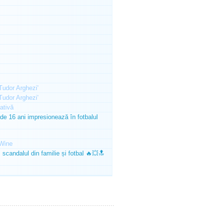
'Tudor Arghezi'
'Tudor Arghezi'
ativă
e 16 ani impresionează în fotbalul
Wine
scandalul din familie și fotbal 🔥💥🔝