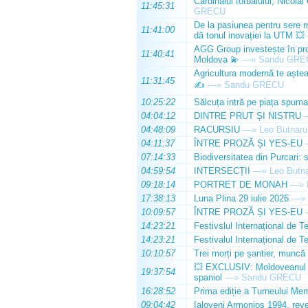
Cardinalul fotbalului, Nicolai
11:45:31
GRECU
De la pasiunea pentru sere m
11:41:00
dă tonul inovației la UTM 💥
AGG Group investește în prod
11:40:41
Moldova 💫
—»
Sandu GRE
Agricultura modernă te așteap
11:31:45
✍️
—»
Sandu GRECU
10:25:22
Sălcuța intră pe piața spuma
04:04:12
DINTRE PRUT ȘI NISTRU
04:48:09
RACURSIU
—»
Leo Butnaru
04:11:37
ÎNTRE PROZĂ ȘI YES-EU
07:14:33
Biodiversitatea din Purcari: 
04:59:54
INTERSECȚII
—»
Leo Butn
09:18:14
PORTRET DE MONAH
—»
17:38:13
Luna Plina 29 iulie 2026
—»
10:09:57
ÎNTRE PROZĂ ȘI YES-EU
14:23:21
Festivslul Internațional de T
14:23:21
Festivalul Internațional de T
10:10:57
Trei morți pe șantier, muncă 
💥 EXCLUSIV: Moldoveanul Da
19:37:54
spaniol
—»
Sandu GRECU
16:28:52
Prima ediție a Turneului Mem
09:04:42
Ialoveni Armonios 1994, reve