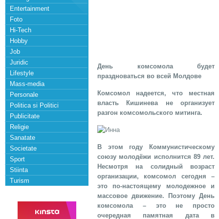
Entertainment
Foto
Hi-Tech
Hobby
Job
Juridic
День комсомола будет
Lifestyle
праздноваться во всей Молдове
Mass-media
Комсомол надеется, что местная
Personale
власть Кишинева не организует
Politica si Politici
разгон комсомольского митинга.
Publicitate
Religie
Sanatate
В этом году Коммунистическому
Societate
союзу молодёжи исполнится 89 лет.
Sport
Несмотря на солидный возраст
Stiinta
организации, комсомол сегодня –
Turism
это по-настоящему молодежное и
массовое движение. Поэтому День
комсомола – это не просто
очередная памятная дата в