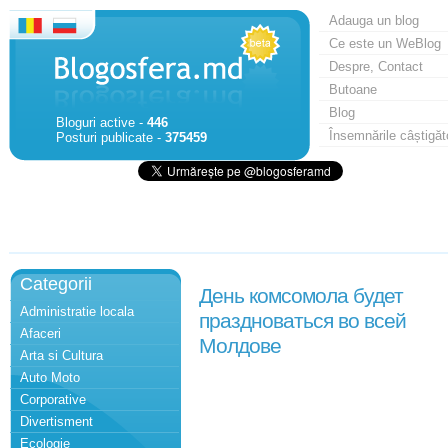
Adauga un blog
Ce este un WeBlog
Despre, Contact
Butoane
Blog
Bloguri active -
446
Însemnările câștigăt
Posturi publicate -
375459
Categorii
День комсомола будет
Administratie locala
праздноваться во всей
Afaceri
Молдове
Arta si Cultura
Auto Moto
Corporative
Divertisment
Ecologie