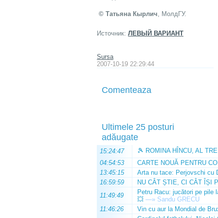
© Татьяна Кырлич
, МолдГУ.
Источник:
ЛЕВЫЙ ВАРИАНТ
Sursa
2007-10-19 22:29:44
Comenteaza
Ultimele 25 posturi
adăugate
🎾 ROMINA HÎNCU, AL TRE
15:24:47
04:54:53
CARTE NOUĂ PENTRU CO
13:45:15
Arta nu tace: Perjovschi cu 
16:59:59
NU CÂT ȘTIE, CI CÂT ÎȘI 
Petru Racu: jucători pe pile 
11:49:49
💥
—»
Sandu GRECU
11:46:26
Vin cu aur la Mondial de Bru