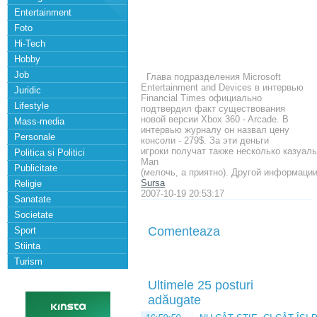
Entertainment
Foto
Hi-Tech
Hobby
Job
Глава подразделения Microsoft
Entertainment and Devices в интервью
Juridic
Financial Times официально
Lifestyle
подтвердил факт существования
новой версии Xbox 360 - Arcade. В
Mass-media
интервью журналу он назвал цену
Personale
консоли - 279$. За эти деньги
игроки получат также несколько казуальн
Politica si Politici
Man
Publicitate
(мелочь, а приятно). Другой информаци
Sursa
Religie
2007-10-19 20:53:17
Sanatate
Societate
Comenteaza
Sport
Stiinta
Turism
Ultimele 25 posturi
adăugate