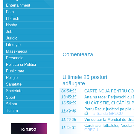
Entertainment
Foto
Hi-Tech
Hobby
Job
Juridic
Lifestyle
Mass-media
Comenteaza
Personale
Politica si Politici
Publicitate
Ultimele 25 posturi
Religie
adăugate
Sanatate
Societate
04:54:53
CARTE NOUĂ PENTRU CO
13:45:15
Arta nu tace: Perjovschi cu 
Sport
16:59:59
NU CÂT ȘTIE, CI CÂT ÎȘI 
Stiinta
Petru Racu: jucători pe pile 
Turism
11:49:49
💥
—»
Sandu GRECU
11:46:26
Vin cu aur la Mondial de Bru
Cardinalul fotbalului, Nicolai
11:45:31
GRECU