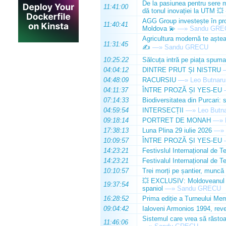
De la pasiunea pentru sere m
11:41:00
dă tonul inovației la UTM 💥
AGG Group investește în prod
11:40:41
Moldova 💫
—»
Sandu GRE
Agricultura modernă te așteap
11:31:45
✍️
—»
Sandu GRECU
10:25:22
Sălcuța intră pe piața spuma
04:04:12
DINTRE PRUT ȘI NISTRU
04:48:09
RACURSIU
—»
Leo Butnaru
04:11:37
ÎNTRE PROZĂ ȘI YES-EU
07:14:33
Biodiversitatea din Purcari: 
04:59:54
INTERSECȚII
—»
Leo Butn
09:18:14
PORTRET DE MONAH
—»
17:38:13
Luna Plina 29 iulie 2026
—»
10:09:57
ÎNTRE PROZĂ ȘI YES-EU
14:23:21
Festivslul Internațional de T
14:23:21
Festivalul Internațional de T
10:10:57
Trei morți pe șantier, muncă 
💥 EXCLUSIV: Moldoveanul Da
19:37:54
spaniol
—»
Sandu GRECU
16:28:52
Prima ediție a Turneului Mem
09:04:42
Ialoveni Armonios 1994, reve
Sistemul care vrea să răstoa
11:46:06