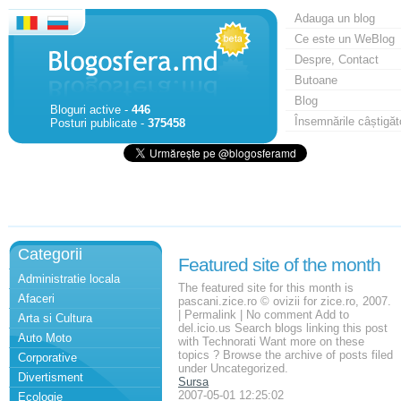
Adauga un blog
Ce este un WeBlog
Despre, Contact
Butoane
Blog
Bloguri active -
446
Însemnările câștigăt
Posturi publicate -
375458
Categorii
Featured site of the month
Administratie locala
The featured site for this month is
Afaceri
pascani.zice.ro © ovizii for zice.ro, 2007.
| Permalink | No comment Add to
Arta si Cultura
del.icio.us Search blogs linking this post
Auto Moto
with Technorati Want more on these
topics ? Browse the archive of posts filed
Corporative
under Uncategorized.
Divertisment
Sursa
2007-05-01 12:25:02
Ecologie