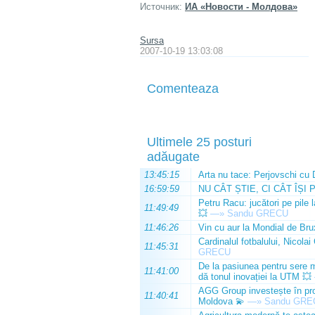
Источник:
ИА «Новости - Молдова»
Sursa
2007-10-19 13:03:08
Comenteaza
Ultimele 25 posturi
adăugate
13:45:15
Arta nu tace: Perjovschi cu 
16:59:59
NU CÂT ȘTIE, CI CÂT ÎȘI 
Petru Racu: jucători pe pile 
11:49:49
💥
—»
Sandu GRECU
11:46:26
Vin cu aur la Mondial de Bru
Cardinalul fotbalului, Nicolai
11:45:31
GRECU
De la pasiunea pentru sere m
11:41:00
dă tonul inovației la UTM 💥
AGG Group investește în prod
11:40:41
Moldova 💫
—»
Sandu GRE