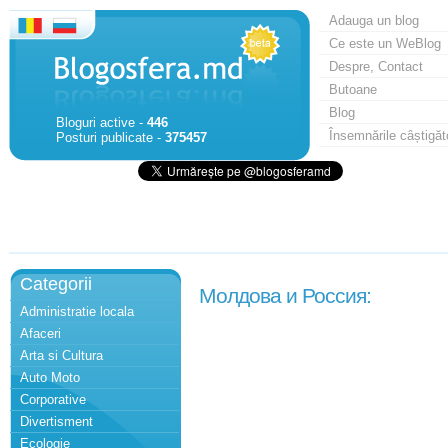
Adauga un blog
Ce este un WeBlog
Despre, Contact
Butoane
Blog
Bloguri active -
446
Însemnările câștigăt
Posturi publicate -
375457
Categorii
Молдова и Россия:
Administratie locala
Afaceri
Arta si Cultura
Auto Moto
Corporative
Divertisment
Ecologie