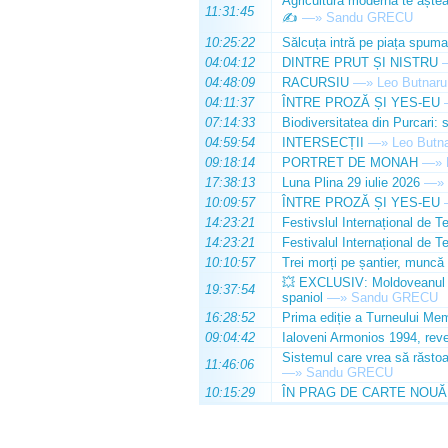
Agricultura modernă te așteap
11:31:45
✍️
—»
Sandu GRECU
10:25:22
Sălcuța intră pe piața spuma
04:04:12
DINTRE PRUT ȘI NISTRU
04:48:09
RACURSIU
—»
Leo Butnaru
04:11:37
ÎNTRE PROZĂ ȘI YES-EU
07:14:33
Biodiversitatea din Purcari: 
04:59:54
INTERSECȚII
—»
Leo Butn
09:18:14
PORTRET DE MONAH
—»
17:38:13
Luna Plina 29 iulie 2026
—»
10:09:57
ÎNTRE PROZĂ ȘI YES-EU
14:23:21
Festivslul Internațional de T
14:23:21
Festivalul Internațional de T
10:10:57
Trei morți pe șantier, muncă 
💥 EXCLUSIV: Moldoveanul Da
19:37:54
spaniol
—»
Sandu GRECU
16:28:52
Prima ediție a Turneului Mem
09:04:42
Ialoveni Armonios 1994, reve
Sistemul care vrea să răstoa
11:46:06
—»
Sandu GRECU
10:15:29
ÎN PRAG DE CARTE NOUĂ