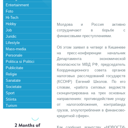
Entertainment
Foto
Hi-Tech
Hobby
Молдова и Россия активно
Job
сотрудничают в борьбе с
финансовыми преступлениями.
Juridic
Lifestyle
Об этом заявил в четверг в Кишиневе
Mass-media
на пресс-конференции начальник
Personale
Департамента экономической
Politica si Politici
безопасности МВД РФ, председатель
Publicitate
Координационного совета органов
Religie
налоговых расследований государств
Sanatate
(КСОНР) Евгений Школов. По его
Societate
словам, «работа силовых ведомств
Sport
сконцентрирована на трех основных
направлениях: противодействие уходу
Stiinta
от налогообложения, контрабанда
Turism
грузов, злоупотребления в финансово-
кредитной сфере».
Как сообщил агентству «НОВОСТИ-