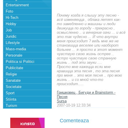
Entertainment
Foto
Почему когда я слышу эту песню -
Hi-Tech
всё изменяецца , облака летят как-
Hobby
то замедленно и машины и люди
движуцца по городу - прекрасно ,
Job
осмысленно .. и вечерние огни ... и всё
Juridic
это так чудесно ... И что внутри
меня происходит ? ведь мне же не
Lifestyle
становицца веселее или наоборот
Mass-media
больнее ... я просто в этот момент
чувствую свою жизнь острее ..
Personale
остро чувствую свою странную
Politica si Politici
жизнь .. под эти звуки ....
Просто мне кажецца если мне
Publicitate
нравицца эта песня , то эта песня
Religie
про меня .. это моя песня .. про мою
жизнь .. и со мной что-то
Sanatate
происходит.....
Societate
Гришковец , Бигуди и Brainstorm -
Sport
Песня
Stiinta
Sursa
2007-10-19 12:33:34
Turism
Comenteaza