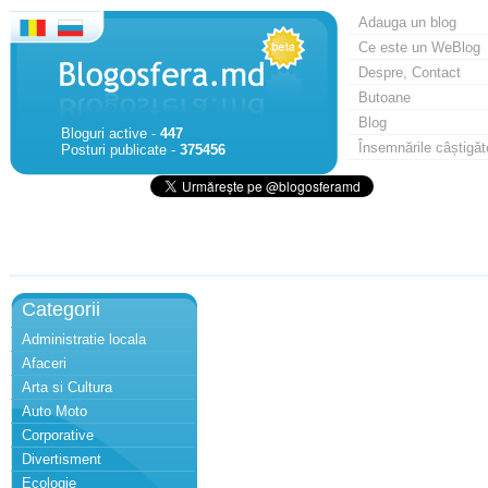
Adauga un blog
Ce este un WeBlog
Despre, Contact
Butoane
Blog
Bloguri active -
447
Însemnările câștigăt
Posturi publicate -
375456
Categorii
Administratie locala
Afaceri
Arta si Cultura
Auto Moto
Corporative
Divertisment
Ecologie