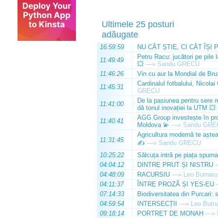
Ultimele 25 posturi
adăugate
16:59:59
NU CÂT ȘTIE, CI CÂT ÎȘI 
Petru Racu: jucători pe pile 
11:49:49
💥
—»
Sandu GRECU
11:46:26
Vin cu aur la Mondial de Bru
Cardinalul fotbalului, Nicolai
11:45:31
GRECU
De la pasiunea pentru sere m
11:41:00
dă tonul inovației la UTM 💥
AGG Group investește în prod
11:40:41
Moldova 💫
—»
Sandu GRE
Agricultura modernă te așteap
11:31:45
✍️
—»
Sandu GRECU
10:25:22
Sălcuța intră pe piața spuma
04:04:12
DINTRE PRUT ȘI NISTRU
04:48:09
RACURSIU
—»
Leo Butnaru
04:11:37
ÎNTRE PROZĂ ȘI YES-EU
07:14:33
Biodiversitatea din Purcari: 
04:59:54
INTERSECȚII
—»
Leo Butn
09:18:14
PORTRET DE MONAH
—»