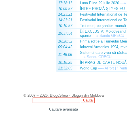
17:38:13
Luna Plina 29 iulie 2026
—»
10:09:57
ÎNTRE PROZĂ ȘI YES-EU
14:23:21
Festivslul Internațional de T
14:23:21
Festivalul Internațional de T
10:10:57
Trei morți pe șantier, muncă 
💥 EXCLUSIV: Moldoveanul Da
19:37:54
spaniol
—»
Sandu GRECU
16:28:52
Prima ediție a Turneului Mem
09:04:42
Ialoveni Armonios 1994, reve
Sistemul care vrea să răstoa
11:46:06
—»
Sandu GRECU
10:15:29
ÎN PRAG DE CARTE NOUĂ
21:32:05
World Cup
—»
APort | "Pentr
© 2007 – 2026. BlogoSfera - Bloguri din Moldova
Căutare avansată