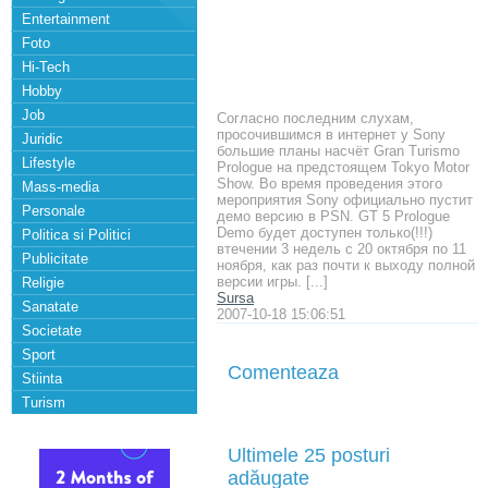
Entertainment
Foto
Hi-Tech
Hobby
Job
Согласно последним слухам,
просочившимся в интернет у Sony
Juridic
большие планы насчёт Gran Turismo
Lifestyle
Prologue на предстоящем Tokyo Motor
Show. Во время проведения этого
Mass-media
мероприятия Sony официально пустит
Personale
демо версию в PSN. GT 5 Prologue
Demo будет доступен только(!!!)
Politica si Politici
втечении 3 недель с 20 октября по 11
Publicitate
ноября, как раз почти к выходу полной
версии игры. [...]
Religie
Sursa
Sanatate
2007-10-18 15:06:51
Societate
Sport
Comenteaza
Stiinta
Turism
Ultimele 25 posturi
adăugate