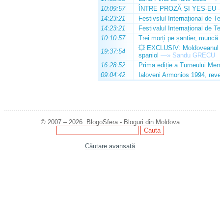
10:09:57
ÎNTRE PROZĂ ȘI YES-EU
14:23:21
Festivslul Internațional de T
14:23:21
Festivalul Internațional de T
10:10:57
Trei morți pe șantier, muncă 
💥 EXCLUSIV: Moldoveanul Da
19:37:54
spaniol
—»
Sandu GRECU
16:28:52
Prima ediție a Turneului Mem
09:04:42
Ialoveni Armonios 1994, reve
© 2007 – 2026. BlogoSfera - Bloguri din Moldova
Căutare avansată