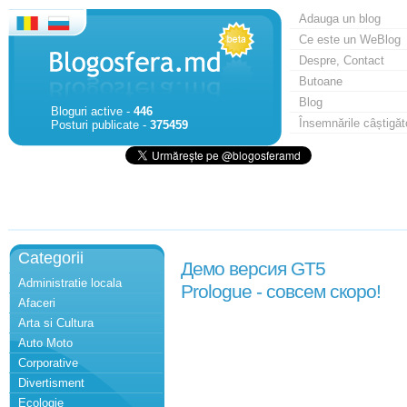
Adauga un blog
Ce este un WeBlog
Despre, Contact
Butoane
Blog
Bloguri active -
446
Însemnările câștigăt
Posturi publicate -
375459
Categorii
Демо версия GT5
Administratie locala
Prologue - совсем скоро!
Afaceri
Arta si Cultura
Auto Moto
Corporative
Divertisment
Ecologie