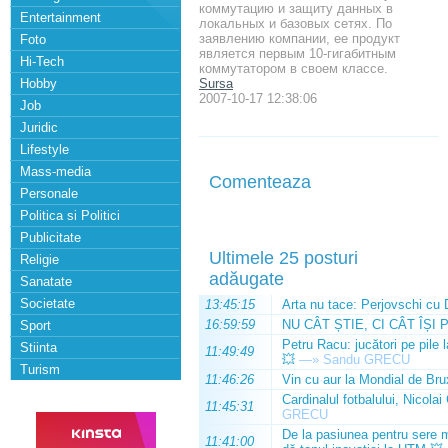
коммутацию и защиту данных в
Entertainment
локальных и базовых сетях. По
заявлению компании, ее продукт
Foto
является первым 10-гигабитным
Hi-Tech
коммутатором в своем классе.
Hobby
Sursa
2007-10-17 12:38:06
Job
Juridic
Lifestyle
Mass-media
Comenteaza
Personale
Politica si Politici
Publicitate
Ultimele 25 posturi
Religie
adăugate
Sanatate
Societate
13:45:15
Arta nu tace: Perjovschi cu 
16:59:59
NU CÂT ȘTIE, CI CÂT ÎȘI 
Sport
Petru Racu: jucători pe pile 
Stiinta
11:49:49
💥
—»
Sandu GRECU
Turism
11:46:26
Vin cu aur la Mondial de Bru
Cardinalul fotbalului, Nicolai
11:45:31
GRECU
De la pasiunea pentru sere m
11:41:00