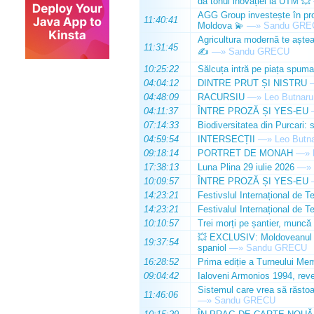
dă tonul inovației la UTM 💥
AGG Group investește în prod
11:40:41
Moldova 💫
—»
Sandu GRE
Agricultura modernă te așteap
11:31:45
✍️
—»
Sandu GRECU
10:25:22
Sălcuța intră pe piața spuma
04:04:12
DINTRE PRUT ȘI NISTRU
04:48:09
RACURSIU
—»
Leo Butnaru
04:11:37
ÎNTRE PROZĂ ȘI YES-EU
07:14:33
Biodiversitatea din Purcari: 
04:59:54
INTERSECȚII
—»
Leo Butn
09:18:14
PORTRET DE MONAH
—»
17:38:13
Luna Plina 29 iulie 2026
—»
10:09:57
ÎNTRE PROZĂ ȘI YES-EU
14:23:21
Festivslul Internațional de T
14:23:21
Festivalul Internațional de T
10:10:57
Trei morți pe șantier, muncă 
💥 EXCLUSIV: Moldoveanul Da
19:37:54
spaniol
—»
Sandu GRECU
16:28:52
Prima ediție a Turneului Mem
09:04:42
Ialoveni Armonios 1994, reve
Sistemul care vrea să răstoa
11:46:06
—»
Sandu GRECU