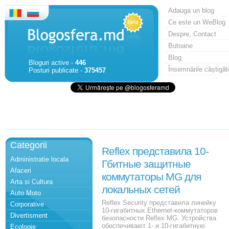
Adauga un blog
Ce este un WeBlog
Despre, Contact
Butoane
Blog
Bloguri active -
446
Însemnările câștigăt
Posturi publicate -
375457
Categorii
Reflex представила 10-
Administratie locala
Гбитные защитные
Afaceri
коммутаторы MG для
Arta si Cultura
локальных сетей
Auto Moto
Reflex Security представила линейку
Corporative
10-гигабитных Ethernet-коммутаторов
Divertisment
безопасности Reflex MG. Устройства
обеспечивают 1- и 10-гигабитную
Ecologie