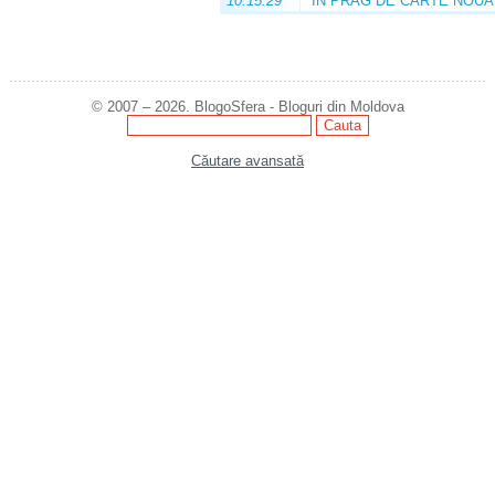
10:15:29
ÎN PRAG DE CARTE NOUĂ
© 2007 – 2026. BlogoSfera - Bloguri din Moldova
Căutare avansată