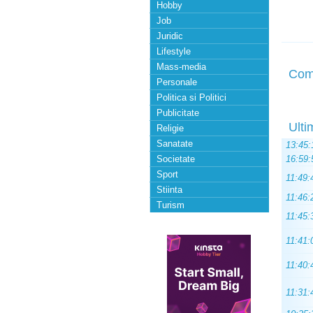
Hobby
Job
Juridic
Lifestyle
Mass-media
Com
Personale
Politica si Politici
Publicitate
Ulti
Religie
Sanatate
13:45:
Societate
16:59:
Sport
11:49:
Stiinta
11:46:
Turism
11:45:
11:41:
11:40:
11:31: