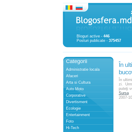
Bloguri active -
446
Posturi publicate -
375457
Categorii
În ul
Administratie locala
bucov
Afaceri
În ulti
Arta si Cultura
zi. Urmă
puteţi v
Auto Moto
Sursa
Corporative
2007-10
Divertisment
Ecologie
Entertainment
Foto
Hi-Tech