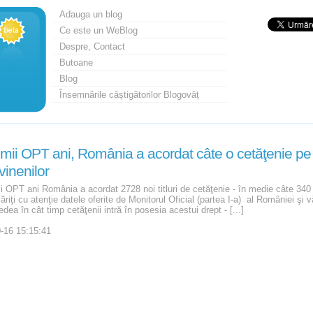
Adauga un blog
Ce este un WeBlog
Despre, Contact
Butoane
Blog
Însemnările câștigătorilor Blogovăț
timii OPT ani, România a acordat câte o cetăţenie pe 
inenilor
mii OPT ani România a acordat 2728 noi titluri de cetăţenie - în medie câte 340
riţi cu atenţie datele oferite de Monitorul Oficial (partea I-a) al României şi v
edea în cât timp cetăţenii intră în posesia acestui drept - [...]
-16 15:15:41