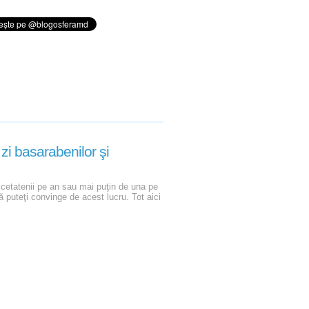
zi basarabenilor şi
 cetatenii pe an sau mai puţin de una pe
ă puteţi convinge de acest lucru. Tot aici