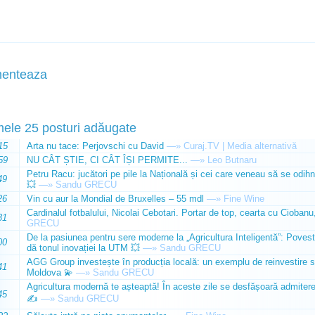
enteaza
mele 25 posturi adăugate
15
Arta nu tace: Perjovschi cu David
—»
Curaj.TV | Media alternativă
59
NU CÂT ȘTIE, CI CÂT ÎȘI PERMITE...
—»
Leo Butnaru
Petru Racu: jucători pe pile la Națională și cei care veneau să se odihn
49
💥
—»
Sandu GRECU
26
Vin cu aur la Mondial de Bruxelles – 55 mdl
—»
Fine Wine
Cardinalul fotbalului, Nicolai Cebotari. Portar de top, cearta cu Ciobanu,
31
GRECU
De la pasiunea pentru sere moderne la „Agricultura Inteligentă”: Poves
00
dă tonul inovației la UTM 💥
—»
Sandu GRECU
AGG Group investește în producția locală: un exemplu de reinvestire s
41
Moldova 💫
—»
Sandu GRECU
Agricultura modernă te așteaptă! În aceste zile se desfășoară admiterea 
45
✍️
—»
Sandu GRECU