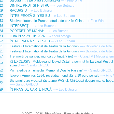
22
Sălcuța intră pe piața spumantelor
—»
Fine Wine
12
DINTRE PRUT ȘI NISTRU
—»
Leo Butnaru
09
RACURSIU
—»
Leo Butnaru
37
ÎNTRE PROZĂ ȘI YES-EU
—»
Leo Butnaru
33
Biodiversitatea din Purcari: studiu de caz în China
—»
Fine Wine
54
INTERSECȚII
—»
Leo Butnaru
14
PORTRET DE MONAH
—»
Leo Butnaru
13
Luna Plina 29 iulie 2026
—»
codul omega
57
ÎNTRE PROZĂ ȘI YES-EU
—»
Leo Butnaru
21
Festivslul Internațional de Teatru de la Avignon
—»
Biblioteca de Arte 
21
Festivalul Internațional de Teatru de la Avignon
—»
Biblioteca de Arte 
57
Trei morți pe șantier, muncă continuă!? (ru)
—»
Curaj.TV | Media altern
💥 EXCLUSIV: Moldoveanul David Ostafi a semnat în La Liga! Puștiul d
54
spaniol
—»
Sandu GRECU
52
Prima ediție a Turneului Memorial „Vasile Railean”
—»
Sandu GRECU
42
Ialoveni Armonios 1994, revelația mondială la 10 euro pe raft
—»
Fine 
Sistemul care vrea să răstoarne PAS-ul. Chirtoacă despre mafie, hoție, 
06
—»
Sandu GRECU
29
ÎN PRAG DE CARTE NOUĂ
—»
Leo Butnaru
© 2007 – 2026. BlogoSfera - Bloguri din Moldova