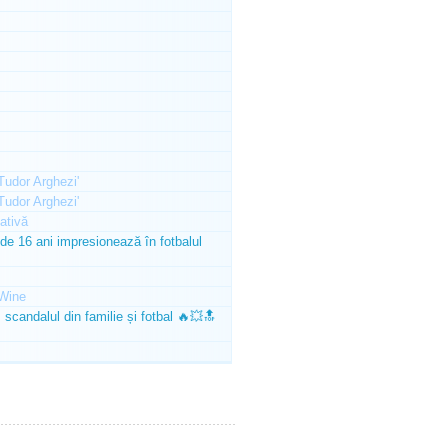
'Tudor Arghezi'
'Tudor Arghezi'
ativă
e 16 ani impresionează în fotbalul
Wine
scandalul din familie și fotbal 🔥💥🔝