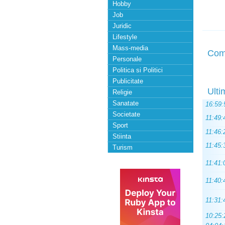
Hobby
Job
Juridic
Lifestyle
Mass-media
Com
Personale
Politica si Politici
Publicitate
Ulti
Religie
Sanatate
16:59:
Societate
11:49:
Sport
11:46:
Stiinta
11:45:
Turism
11:41:
11:40:
11:31:
10:25: