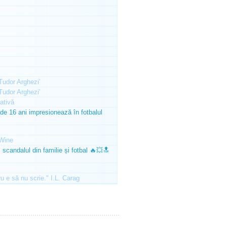
'Tudor Arghezi'
'Tudor Arghezi'
ativă
e 16 ani impresionează în fotbalul
Wine
scandalul din familie și fotbal 🔥💥🔝
ru e să nu scrie." I.L. Carag