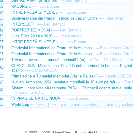
12
DINTRE PRUT ȘI NISTRU
—»
Leo Butnaru
09
RACURSIU
—»
Leo Butnaru
37
ÎNTRE PROZĂ ȘI YES-EU
—»
Leo Butnaru
33
Biodiversitatea din Purcari: studiu de caz în China
—»
Fine Wine
54
INTERSECȚII
—»
Leo Butnaru
14
PORTRET DE MONAH
—»
Leo Butnaru
13
Luna Plina 29 iulie 2026
—»
codul omega
57
ÎNTRE PROZĂ ȘI YES-EU
—»
Leo Butnaru
21
Festivslul Internațional de Teatru de la Avignon
—»
Biblioteca de Arte 
21
Festivalul Internațional de Teatru de la Avignon
—»
Biblioteca de Arte 
57
Trei morți pe șantier, muncă continuă!? (ru)
—»
Curaj.TV | Media altern
💥 EXCLUSIV: Moldoveanul David Ostafi a semnat în La Liga! Puștiul d
54
spaniol
—»
Sandu GRECU
52
Prima ediție a Turneului Memorial „Vasile Railean”
—»
Sandu GRECU
42
Ialoveni Armonios 1994, revelația mondială la 10 euro pe raft
—»
Fine 
Sistemul care vrea să răstoarne PAS-ul. Chirtoacă despre mafie, hoție, 
06
—»
Sandu GRECU
29
ÎN PRAG DE CARTE NOUĂ
—»
Leo Butnaru
05
World Cup
—»
APort | "Pentru un român care știe citi, cel mai greu luc
© 2007 – 2026. BlogoSfera - Bloguri din Moldova