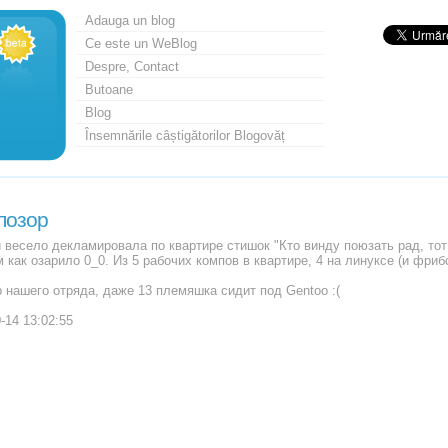
Adauga un blog
Ce este un WeBlog
Despre, Contact
Butoane
Blog
Însemnările câștigătorilor Blogovăț
позор
 весело декламировала по квартире стишок "Кто винду поюзать рад, тот 
 как озарило 0_0. Из 5 рабочих компов в квартире, 4 на линуксе (и фриб
р нашего отряда, даже 13 племяшка сидит под Gentoo :(
-14 13:02:55