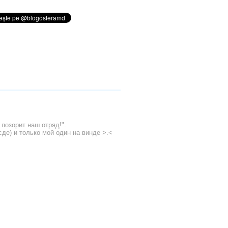
позорит наш отряд!".
сде) и только мой один на винде >.<