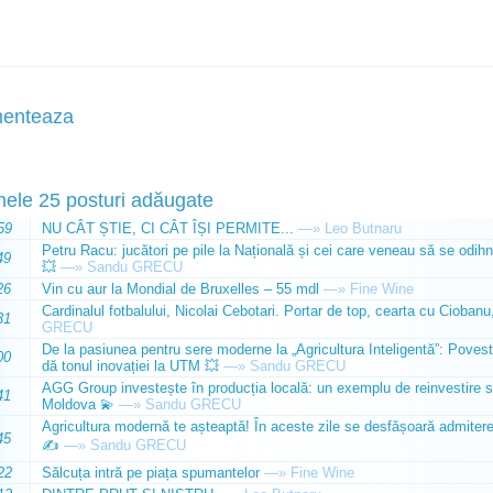
enteaza
mele 25 posturi adăugate
59
NU CÂT ȘTIE, CI CÂT ÎȘI PERMITE...
—»
Leo Butnaru
Petru Racu: jucători pe pile la Națională și cei care veneau să se odihn
49
💥
—»
Sandu GRECU
26
Vin cu aur la Mondial de Bruxelles – 55 mdl
—»
Fine Wine
Cardinalul fotbalului, Nicolai Cebotari. Portar de top, cearta cu Ciobanu,
31
GRECU
De la pasiunea pentru sere moderne la „Agricultura Inteligentă”: Poves
00
dă tonul inovației la UTM 💥
—»
Sandu GRECU
AGG Group investește în producția locală: un exemplu de reinvestire s
41
Moldova 💫
—»
Sandu GRECU
Agricultura modernă te așteaptă! În aceste zile se desfășoară admiterea 
45
✍️
—»
Sandu GRECU
22
Sălcuța intră pe piața spumantelor
—»
Fine Wine