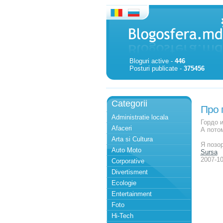
Bloguri active -
446
Posturi publicate -
375456
Categorii
Про 
Administratie locala
Гордо и
Afaceri
А потом
Arta si Cultura
Я позо
Auto Moto
Sursa
2007-10
Corporative
Divertisment
Ecologie
Entertainment
Foto
Hi-Tech