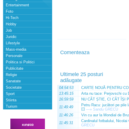
Entertainment
Foto
Hi-Tech
Hobby
Job
Juridic
Lifestyle
Mass-media
Comenteaza
Personale
Politica si Politici
Publicitate
Ultimele 25 posturi
Religie
adăugate
Sanatate
Societate
04:54:53
CARTE NOUĂ PENTRU CO
13:45:15
Arta nu tace: Perjovschi cu 
Sport
16:59:59
NU CÂT ȘTIE, CI CÂT ÎȘI 
Stiinta
Petru Racu: jucători pe pile 
Turism
11:49:49
💥
—»
Sandu GRECU
11:46:26
Vin cu aur la Mondial de Bru
Cardinalul fotbalului, Nicolai
11:45:31
GRECU