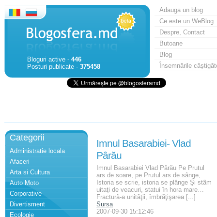
Adauga un blog
Ce este un WeBlog
Despre, Contact
Butoane
Blog
Bloguri active -
446
Însemnările câștigăt
Posturi publicate -
375458
Categorii
Imnul Basarabiei- Vlad
Administratie locala
Pârău
Afaceri
Imnul Basarabiei Vlad Pârãu Pe Prutul
Arta si Cultura
ars de soare, pe Prutul ars de sânge,
Istoria se scrie, istoria se plânge Şi stãm
Auto Moto
uitaţi de veacuri, statui în hora mare…
Corporative
Fracturã-a unitãţii, îmbrãţişarea [...]
Divertisment
Sursa
2007-09-30 15:12:46
Ecologie