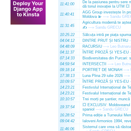
De la pasiunea pentru sere m
11:41:00
dă tonul inovației la UTM 💥
AGG Group investește în prod
11:40:41
Moldova 💫
—»
Sandu GRE
Agricultura modernă te așteap
11:31:45
✍️
—»
Sandu GRECU
10:25:22
Sălcuța intră pe piața spuma
04:04:12
DINTRE PRUT ȘI NISTRU
04:48:09
RACURSIU
—»
Leo Butnaru
04:11:37
ÎNTRE PROZĂ ȘI YES-EU
07:14:33
Biodiversitatea din Purcari: 
04:59:54
INTERSECȚII
—»
Leo Butn
09:18:14
PORTRET DE MONAH
—»
17:38:13
Luna Plina 29 iulie 2026
—»
10:09:57
ÎNTRE PROZĂ ȘI YES-EU
14:23:21
Festivslul Internațional de T
14:23:21
Festivalul Internațional de T
10:10:57
Trei morți pe șantier, muncă 
💥 EXCLUSIV: Moldoveanul Da
19:37:54
spaniol
—»
Sandu GRECU
16:28:52
Prima ediție a Turneului Mem
09:04:42
Ialoveni Armonios 1994, reve
Sistemul care vrea să răstoa
11:46:06