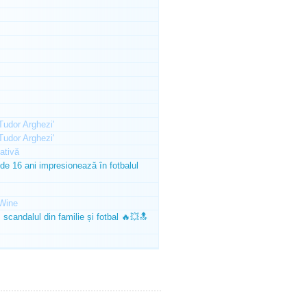
'Tudor Arghezi'
'Tudor Arghezi'
ativă
e 16 ani impresionează în fotbalul
Wine
scandalul din familie și fotbal 🔥💥🔝