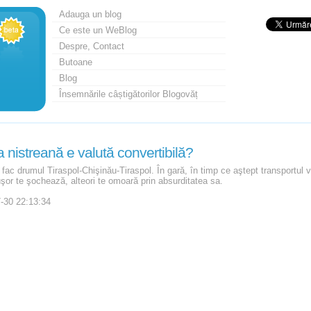
Adauga un blog
Ce este un WeBlog
Despre, Contact
Butoane
Blog
Însemnările câștigătorilor Blogovăț
 nistreană e valută convertibilă?
fac drumul Tiraspol-Chişinău-Tiraspol. În gară, în timp ce aştept transportul v
uşor te şochează, alteori te omoară prin absurditatea sa.
-30 22:13:34