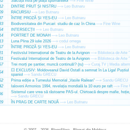
22
Sălcuța intră pe piața spumantelor
—»
Fine Wine
12
DINTRE PRUT ȘI NISTRU
—»
Leo Butnaru
09
RACURSIU
—»
Leo Butnaru
37
ÎNTRE PROZĂ ȘI YES-EU
—»
Leo Butnaru
33
Biodiversitatea din Purcari: studiu de caz în China
—»
Fine Wine
54
INTERSECȚII
—»
Leo Butnaru
14
PORTRET DE MONAH
—»
Leo Butnaru
13
Luna Plina 29 iulie 2026
—»
codul omega
57
ÎNTRE PROZĂ ȘI YES-EU
—»
Leo Butnaru
21
Festivslul Internațional de Teatru de la Avignon
—»
Biblioteca de Arte 
21
Festivalul Internațional de Teatru de la Avignon
—»
Biblioteca de Arte 
57
Trei morți pe șantier, muncă continuă!? (ru)
—»
Curaj.TV | Media altern
💥 EXCLUSIV: Moldoveanul David Ostafi a semnat în La Liga! Puștiul d
54
spaniol
—»
Sandu GRECU
52
Prima ediție a Turneului Memorial „Vasile Railean”
—»
Sandu GRECU
42
Ialoveni Armonios 1994, revelația mondială la 10 euro pe raft
—»
Fine 
Sistemul care vrea să răstoarne PAS-ul. Chirtoacă despre mafie, hoție, 
06
—»
Sandu GRECU
29
ÎN PRAG DE CARTE NOUĂ
—»
Leo Butnaru
© 2007 – 2026. BlogoSfera - Bloguri din Moldova