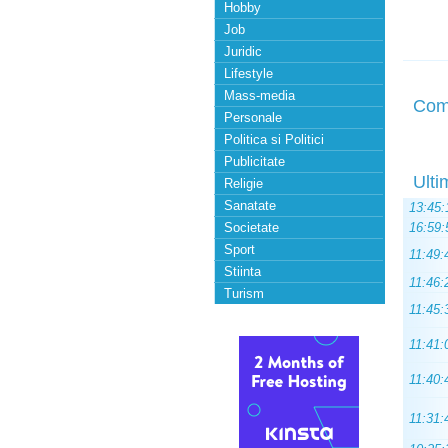
Hobby
Job
Juridic
Lifestyle
Mass-media
Com
Personale
Politica si Politici
Publicitate
Ulti
Religie
Sanatate
13:45:
Societate
16:59:
Sport
11:49:
Stiinta
11:46:
Turism
11:45:
11:41:
11:40:
11:31: