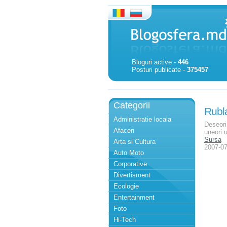
Bloguri active -
446
Posturi publicate -
375457
Categorii
Rubla
Administratie locala
Deseori 
Afaceri
uneori 
Sursa
Arta si Cultura
2007-07
Auto Moto
Corporative
Divertisment
Ecologie
Entertainment
Foto
Hi-Tech