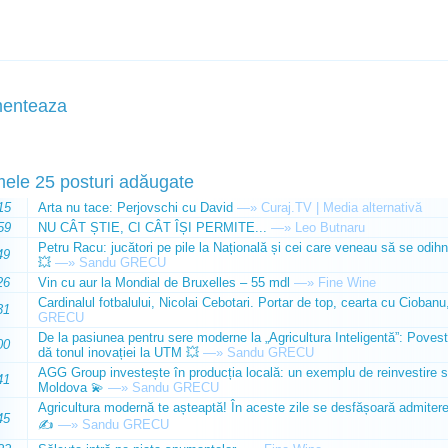
enteaza
mele 25 posturi adăugate
15
Arta nu tace: Perjovschi cu David
—»
Curaj.TV | Media alternativă
59
NU CÂT ȘTIE, CI CÂT ÎȘI PERMITE...
—»
Leo Butnaru
Petru Racu: jucători pe pile la Națională și cei care veneau să se odihn
49
💥
—»
Sandu GRECU
26
Vin cu aur la Mondial de Bruxelles – 55 mdl
—»
Fine Wine
Cardinalul fotbalului, Nicolai Cebotari. Portar de top, cearta cu Ciobanu,
31
GRECU
De la pasiunea pentru sere moderne la „Agricultura Inteligentă”: Poves
00
dă tonul inovației la UTM 💥
—»
Sandu GRECU
AGG Group investește în producția locală: un exemplu de reinvestire s
41
Moldova 💫
—»
Sandu GRECU
Agricultura modernă te așteaptă! În aceste zile se desfășoară admiterea 
45
✍️
—»
Sandu GRECU