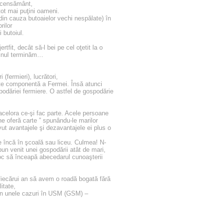
recensământ,
tot mai puţini oameni.
(din cauza butoaielor vechi nespălate) în
rilor
 butoiul.
fit, decât să-l bei pe cel oţetit la o
vinul terminăm…
(fermieri), lucrători,
arte componentă a Fermei. Însă atunci
podăriei fermiere. O astfel de gospodărie
acelora ce-şi fac parte. Acele persoane
 ne oferă carte ” spunându-le marilor
vut avantajele şi dezavantajele ei plus o
se încă în şcoală sau liceu. Culmea! N-
un venit unei gospodării atât de mari,
eloc să înceapă abecedarul cunoaşterii
fiecărui an să avem o roadă bogată fără
itate,
 în unele cazuri în USM (GSM) –