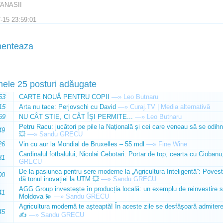
TANASII
-15 23:59:01
enteaza
mele 25 posturi adăugate
53
CARTE NOUĂ PENTRU COPII
—»
Leo Butnaru
15
Arta nu tace: Perjovschi cu David
—»
Curaj.TV | Media alternativă
59
NU CÂT ȘTIE, CI CÂT ÎȘI PERMITE...
—»
Leo Butnaru
Petru Racu: jucători pe pile la Națională și cei care veneau să se odihn
49
💥
—»
Sandu GRECU
26
Vin cu aur la Mondial de Bruxelles – 55 mdl
—»
Fine Wine
Cardinalul fotbalului, Nicolai Cebotari. Portar de top, cearta cu Ciobanu,
31
GRECU
De la pasiunea pentru sere moderne la „Agricultura Inteligentă”: Poves
00
dă tonul inovației la UTM 💥
—»
Sandu GRECU
AGG Group investește în producția locală: un exemplu de reinvestire s
41
Moldova 💫
—»
Sandu GRECU
Agricultura modernă te așteaptă! În aceste zile se desfășoară admiterea 
45
✍️
—»
Sandu GRECU