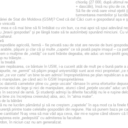
chiorâş (27 000, după ultimul 
+ dascălii), însă nu ştiu de ce, 
Să fie de vină oare vinul oţetit 
turmentarea membrilor şi lucrăto
riei de Stat din Moldova (GSM)? Cred că da! Căci cum e gospodarul aşa e şi
e vinicolă
mea e că mai bine să fii îmbătat cu vin bun, ca mai apoi să spui adevărul nejert
 „bravii gospodari” şi pe lângă toate să te autoîmbeţi spunând minciuni. Cu 
aharul.
ură
spodărie agricolă, fermă – fie privată sau de stat are nevoie de buni gospodari 
i arabile, păşuni şi clar că şi multe „capete” ce să poată paşte imaşul – ca p
em o mulţime de „vietăţi” ce sunt hrănite degeaba, ele aduc un non-profit gos
mp nu trăieşte…
la treabă
are nepăsarea, ce bântuie în USM, i-a cucerit atât de mult pe o bună parte a 
ipurile, ne „permit” să păşim pragul universităţii sunt acei mici proprietari „ce
ari „ce vor carte” un bine te-am admis! Împroprietărirea pe plan republican a a
 o manipulare, pe când aici în GSM împroprietărirea
loc datorită carnetelor pline cu „perje uscate” rămase în urma eforturilor depu
voie nici de lege şi nici de manipulare, atunci când „perjele uscate” aduc un b
 în sezonul de iarnă. Şi studenţii admişi la diferite facultăţi nu le e ruşine d
 bine zis încreţirea creierului) abia, aici, în “alma mater”.
 de la bătrâni
ă nu ne lucrăm pământul şi să ne creştem „capetele” în aşa mod ca la finele 
urenţă printre toate celelalte gospodării din regiune. Hai să punem baza pe cal
pe cantitate! N-aş vrea să mai văd aşa ceva, dar mi-e ruşine când observ că
şterea este „pedepsită” cu admiterea la facultate.
rdon, în niciun caz nu am generalizat.