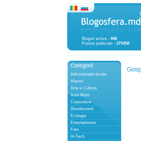
Bloguri active -
446
Posturi publicate -
375458
Categorii
Gosp
Administratie locala
Afaceri
Arta si Cultura
Auto Moto
Corporative
Divertisment
Ecologie
Entertainment
Foto
Hi-Tech