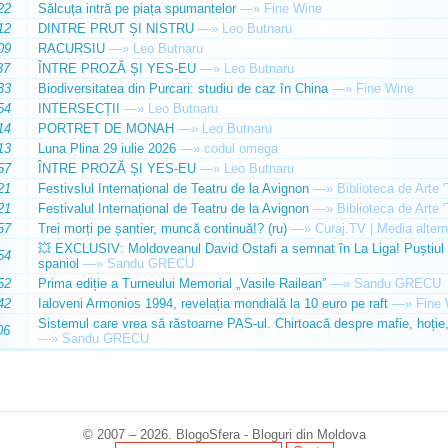
22
Sălcuța intră pe piața spumantelor
—»
Fine Wine
12
DINTRE PRUT ȘI NISTRU
—»
Leo Butnaru
09
RACURSIU
—»
Leo Butnaru
37
ÎNTRE PROZĂ ȘI YES-EU
—»
Leo Butnaru
33
Biodiversitatea din Purcari: studiu de caz în China
—»
Fine Wine
54
INTERSECȚII
—»
Leo Butnaru
14
PORTRET DE MONAH
—»
Leo Butnaru
13
Luna Plina 29 iulie 2026
—»
codul omega
57
ÎNTRE PROZĂ ȘI YES-EU
—»
Leo Butnaru
21
Festivslul Internațional de Teatru de la Avignon
—»
Biblioteca de Arte 
21
Festivalul Internațional de Teatru de la Avignon
—»
Biblioteca de Arte 
57
Trei morți pe șantier, muncă continuă!? (ru)
—»
Curaj.TV | Media altern
💥 EXCLUSIV: Moldoveanul David Ostafi a semnat în La Liga! Puștiul d
54
spaniol
—»
Sandu GRECU
52
Prima ediție a Turneului Memorial „Vasile Railean”
—»
Sandu GRECU
42
Ialoveni Armonios 1994, revelația mondială la 10 euro pe raft
—»
Fine 
Sistemul care vrea să răstoarne PAS-ul. Chirtoacă despre mafie, hoție, 
06
—»
Sandu GRECU
© 2007 – 2026. BlogoSfera - Bloguri din Moldova