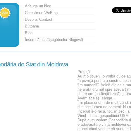
Adauga un blog
Ce este un WeBlog
Despre, Contact
Butoane
Blog
Însemnările câștigătorilor Blogovăț
odăria de Stat din Moldova
Prefaţă
Au moldovenii o vorbă dulce a
în pivniţă pentru a cinsti un pah
fim oameni!”. Adică din cele mai
ne arăta drumul spre adevăr) mo
dintre om (ca fiinţă fizică) şi om
Avem acelaşi sânge…
Îmi place enorm de mult când,
distinge lumea de oameni. Nu m
început s-o facă, tot, în beci l
Vinul – buba gospodăriei USM
După cum vedem Gospodăria de
o adevărată pivniţă moldovene
atunci când vedem că suntem în