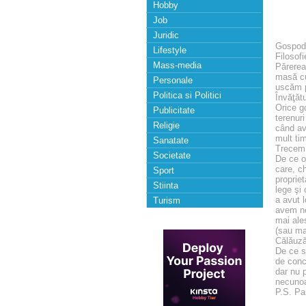
Hobby
Job
Juridic
Gospodă
Lifestyle
Filosofi
Mass-media
Părerea 
masă cu
Personale
uscăm p
Politica si Politici
Învăţăt
Orice go
Publicitate
terenur
Religie
când av
mult ti
Sanatate
Trecem 
Societate
De ce o
care, ch
Sport
propriet
Stiinta
lege şi
a avut 
Turism
avem ne
mai ales
(sau mai
Călăuză
De ce s
de conc
dar nu 
necunoa
P.S. Pa