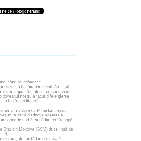
tunci când se adâncesc
ar de vin la flacăra unei lumânări – „să
 vechi timpuri (de atunci de când vinul
ldoveanul nostru a făcut diferenţierea
 (ca fiinţă gânditoare).
 românul moldovean, Mihai Eminescu
-aş mira dacă distincţia aceasta a
a un pahar de vorbă cu bădia Ion Creangă.
 Stat din Moldova (GSM) duce lipsă de
ască,
conjuraţi de multă lume însetată