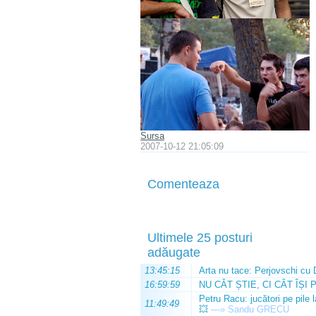
Sursa
2007-10-12 21:05:09
Comenteaza
Ultimele 25 posturi
adăugate
13:45:15
Arta nu tace: Perjovschi cu 
16:59:59
NU CÂT ȘTIE, CI CÂT ÎȘI 
Petru Racu: jucători pe pile 
11:49:49
💥
—»
Sandu GRECU