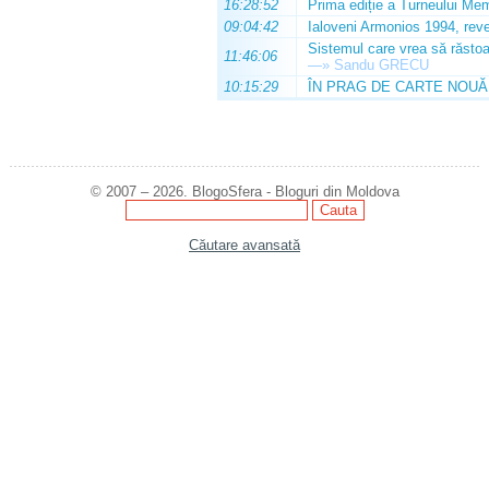
16:28:52
Prima ediție a Turneului Mem
09:04:42
Ialoveni Armonios 1994, reve
Sistemul care vrea să răstoa
11:46:06
—»
Sandu GRECU
10:15:29
ÎN PRAG DE CARTE NOUĂ
© 2007 – 2026. BlogoSfera - Bloguri din Moldova
Căutare avansată