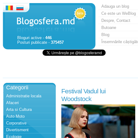
Adauga un blog
Ce este un WeBlog
Despre, Contact
Butoane
Blog
Bloguri active -
446
Însemnările câștigăt
Posturi publicate -
375457
Categorii
Festival Vadul lui
Administratie locala
Woodstock
Afaceri
Arta si Cultura
Auto Moto
Corporative
Divertisment
Ecologie