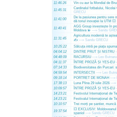
11:46:26
Vin cu aur la Mondial de Bru
Cardinalul fotbalului, Nicolai
11:45:31
GRECU
De la pasiunea pentru sere m
11:41:00
dă tonul inovației la UTM 💥
AGG Group investește în prod
11:40:41
Moldova 💫
—»
Sandu GRE
Agricultura modernă te așteap
11:31:45
✍️
—»
Sandu GRECU
10:25:22
Sălcuța intră pe piața spuma
04:04:12
DINTRE PRUT ȘI NISTRU
04:48:09
RACURSIU
—»
Leo Butnaru
04:11:37
ÎNTRE PROZĂ ȘI YES-EU
07:14:33
Biodiversitatea din Purcari: 
04:59:54
INTERSECȚII
—»
Leo Butn
09:18:14
PORTRET DE MONAH
—»
17:38:13
Luna Plina 29 iulie 2026
—»
10:09:57
ÎNTRE PROZĂ ȘI YES-EU
14:23:21
Festivslul Internațional de T
14:23:21
Festivalul Internațional de T
10:10:57
Trei morți pe șantier, muncă 
💥 EXCLUSIV: Moldoveanul Da
19:37:54
spaniol
—»
Sandu GRECU