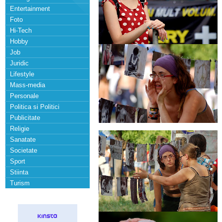
Entertainment
Foto
Hi-Tech
Hobby
Job
Juridic
Lifestyle
Mass-media
Personale
Politica si Politici
Publicitate
Religie
Sanatate
Societate
Sport
Stiinta
Turism