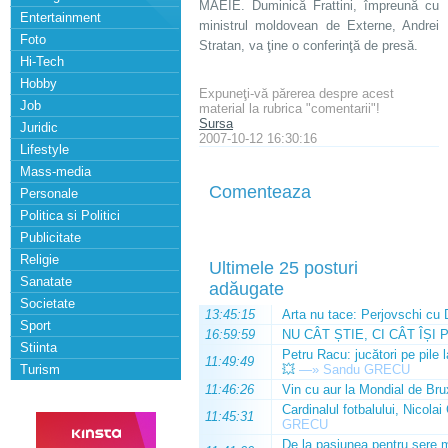
MAEIE. Duminică Frattini, împreună cu
Entertainment
ministrul moldovean de Externe, Andrei
Foto
Stratan, va ţine o conferinţă de presă.
Hi-Tech
Hobby
Expuneţi-vă părerea despre acest
Job
material la rubrica "comentarii"!
Sursa
Juridic
2007-10-12 16:30:16
Lifestyle
Mass-media
Comenteaza
Personale
Politica si Politici
Publicitate
Religie
Ultimele 25 posturi
Sanatate
adăugate
Societate
13:45:15
Arta nu tace: Perjovschi cu 
Sport
16:59:59
NU CÂT ȘTIE, CI CÂT ÎȘI 
Stiinta
Petru Racu: jucători pe pile 
11:49:49
Turism
💥
—»
Sandu GRECU
11:46:26
Vin cu aur la Mondial de Bru
Cardinalul fotbalului, Nicolai
11:45:31
GRECU
De la pasiunea pentru sere m