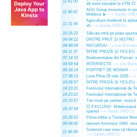
11:41:00
dă tonul inovației la UTM 💥
AGG Group investește în prod
11:40:41
Moldova 💫
—»
Sandu GRE
Agricultura modernă te așteap
11:31:45
✍️
—»
Sandu GRECU
10:25:22
Sălcuța intră pe piața spuma
04:04:12
DINTRE PRUT ȘI NISTRU
04:48:09
RACURSIU
—»
Leo Butnaru
04:11:37
ÎNTRE PROZĂ ȘI YES-EU
07:14:33
Biodiversitatea din Purcari: 
04:59:54
INTERSECȚII
—»
Leo Butn
09:18:14
PORTRET DE MONAH
—»
17:38:13
Luna Plina 29 iulie 2026
—»
10:09:57
ÎNTRE PROZĂ ȘI YES-EU
14:23:21
Festivslul Internațional de T
14:23:21
Festivalul Internațional de T
10:10:57
Trei morți pe șantier, muncă 
💥 EXCLUSIV: Moldoveanul Da
19:37:54
spaniol
—»
Sandu GRECU
16:28:52
Prima ediție a Turneului Mem
09:04:42
Ialoveni Armonios 1994, reve
Sistemul care vrea să răstoa
11:46:06
—»
Sandu GRECU