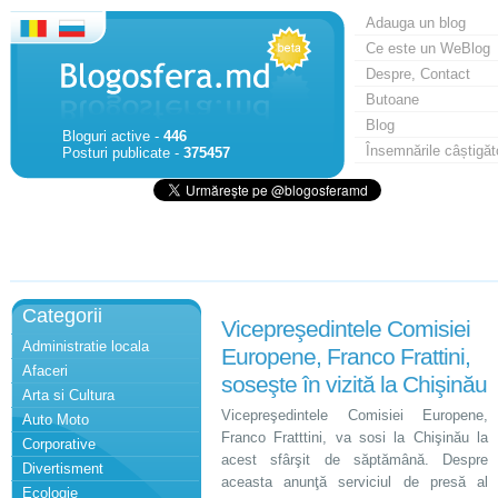
Adauga un blog
Ce este un WeBlog
Despre, Contact
Butoane
Blog
Bloguri active -
446
Însemnările câștigăt
Posturi publicate -
375457
Categorii
Vicepreşedintele Comisiei
Administratie locala
Europene, Franco Frattini,
Afaceri
soseşte în vizită la Chişinău
Arta si Cultura
Vicepreşedintele Comisiei Europene,
Auto Moto
Franco Fratttini, va sosi la Chişinău la
Corporative
acest sfârşit de săptămână. Despre
Divertisment
aceasta anunţă serviciul de presă al
Ecologie