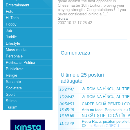
game against the best opponent in
Entertainment
Chessmaster 10th Edition, proving your
playing strength. Congratulations ! If you
Foto
never considered joining a [...]
Hi-Tech
Sursa
2007-10-12 17:25:42
Hobby
Job
Juridic
Lifestyle
Mass-media
Comenteaza
Personale
Politica si Politici
Publicitate
Ultimele 25 posturi
Religie
adăugate
Sanatate
Societate
🎾 ROMINA HÎNCU, AL TRE
15:24:47
Sport
🎾 ROMINA HÎNCU, AL TRE
15:24:47
Stiinta
04:54:53
CARTE NOUĂ PENTRU CO
Turism
13:45:15
Arta nu tace: Perjovschi cu 
16:59:59
NU CÂT ȘTIE, CI CÂT ÎȘI 
Petru Racu: jucători pe pile 
11:49:49
💥
—»
Sandu GRECU