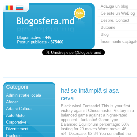
Adauga un blog
Ce este un WeBlog
Despre, Contact
Butoane
Blog
Bloguri active -
446
Însemnările câștigăt
Posturi publicate -
375460
Categorii
ha! se întâmplă şi aşa
Administratie locala
ceva…
Afaceri
Black wins! Fantastic! This is your first
Arta si Cultura
victory against Chessmaster. Victory in a
balanced game against a higher-rated
Auto Moto
opponent - fantastic! Game type:
Corporative
Balanced Equilibrium percentage: 50%,
Divertisment
lasting for 29 moves Worst move: 46,
‹d4, Decrease: 82.84 You controlled the
Ecologie