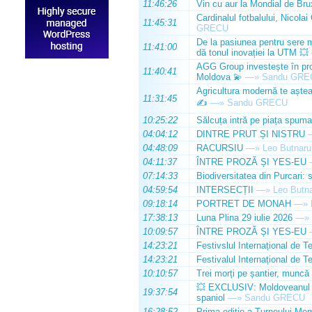
11:46:26
Vin cu aur la Mondial de Bru
Cardinalul fotbalului, Nicolai
11:45:31
GRECU
De la pasiunea pentru sere m
11:41:00
dă tonul inovației la UTM 💥
AGG Group investește în prod
11:40:41
Moldova 💫
—»
Sandu GRE
Agricultura modernă te așteap
11:31:45
✍️
—»
Sandu GRECU
10:25:22
Sălcuța intră pe piața spuma
04:04:12
DINTRE PRUT ȘI NISTRU
04:48:09
RACURSIU
—»
Leo Butnaru
04:11:37
ÎNTRE PROZĂ ȘI YES-EU
07:14:33
Biodiversitatea din Purcari: 
04:59:54
INTERSECȚII
—»
Leo Butn
09:18:14
PORTRET DE MONAH
—»
17:38:13
Luna Plina 29 iulie 2026
—»
10:09:57
ÎNTRE PROZĂ ȘI YES-EU
14:23:21
Festivslul Internațional de T
14:23:21
Festivalul Internațional de T
10:10:57
Trei morți pe șantier, muncă 
💥 EXCLUSIV: Moldoveanul Da
19:37:54
spaniol
—»
Sandu GRECU
16:28:52
Prima ediție a Turneului Mem